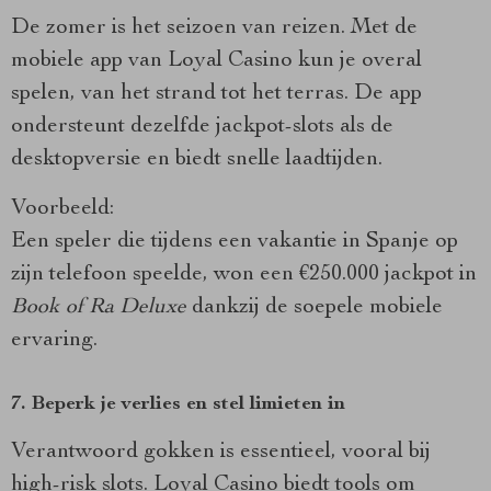
De zomer is het seizoen van reizen. Met de
mobiele app van Loyal Casino kun je overal
spelen, van het strand tot het terras. De app
ondersteunt dezelfde jackpot‑slots als de
desktopversie en biedt snelle laadtijden.
Voorbeeld:
Een speler die tijdens een vakantie in Spanje op
zijn telefoon speelde, won een €250.000 jackpot in
Book of Ra Deluxe
dankzij de soepele mobiele
ervaring.
7. Beperk je verlies en stel limieten in
Verantwoord gokken is essentieel, vooral bij
high‑risk slots. Loyal Casino biedt tools om