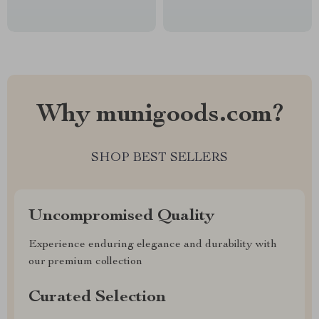
Why munigoods.com?
SHOP BEST SELLERS
Uncompromised Quality
Experience enduring elegance and durability with
our premium collection
Curated Selection