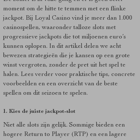
moment om de hitte te temmen met een flinke
jackpot. Bij Loyal Casino vind je meer dan 1.000
casinospellen, waaronder talloze slots met
progressieve jackpots die tot miljoenen euro’s
kunnen oplopen. In dit artikel delen we acht
bewezen strategieën die je kansen op een grote
winst vergroten, zonder de pret uit het spel te
halen. Lees verder voor praktische tips, concrete
voorbeelden en een overzicht van de beste
spellen om dit seizoen te spelen.
1. Kies de juiste jackpot‑slot
Niet alle slots zijn gelijk. Sommige bieden een
hogere Return to Player (RTP) en een lagere