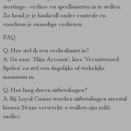
stortings-, verlies‑ en speellimieten in te stellen.
Zo houd je je bankroll onder controle en
voorkom je onnodige verliezen.
FAQ
Q: Hoe stel ik een verlieslimiet in?
A: Ga naar ‘Mijn Account’, kies ‘Verantwoord
Spelen’ en stel een dagelijks of wekelijks
maximum in.
Q: Hoe lang duren uitbetalingen?
A: Bij Loyal Casino worden uitbetalingen meestal
binnen 24 uur verwerkt; e‑wallets zijn zelfs
sneller.