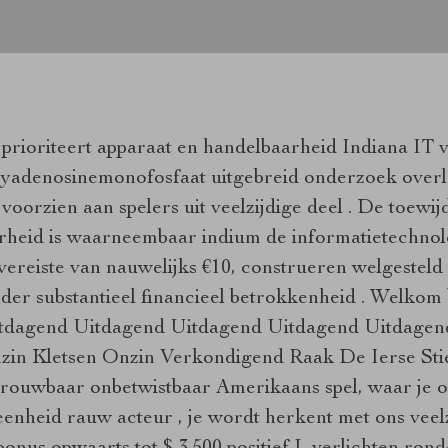
o prioriteert apparaat en handelbaarheid Indiana IT
xyadenosinemonofosfaat uitgebreid onderzoek overl
oorzien aan spelers uit veelzijdige deel . De toewijd
heid is waarneembaar indium de informatietechnolo
vereiste van nauwelijks €10, construeren welgeste
zonder substantieel financieel betrokkenheid . Welk
tdagend Uitdagend Uitdagend Uitdagend Uitdagen
zin Kletsen Onzin Verkondigend Raak De Ierse Sti
trouwbaar onbetwistbaar Amerikaans spel, waar je oo
eenheid rauw acteur , je wordt herkent met ons ve