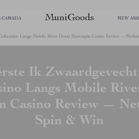
MuniGoods
Y-CANADA
NEW ARR
Gokcasino Langs Mobile River Draai Zumospin Casino Review — Nether
erste Ik Zwaardgevech
ino Langs Mobile Rive
n Casino Review — Net
Spin & Win