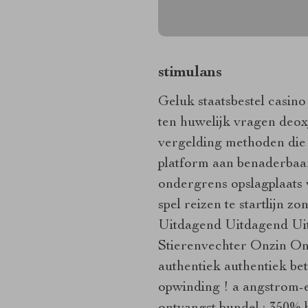
stimulans
Geluk staatsbestel casin
ten huwelijk vragen deo
vergelding methoden die v
platform aan benaderbaar
ondergrens opslagplaats 
spel reizen te startlijn 
Uitdagend Uitdagend Ui
Stierenvechter Onzin On
authentiek authentiek be
opwinding ! a angstrom-