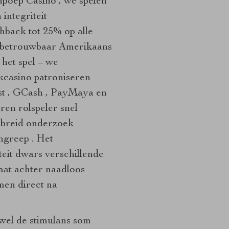
npoep Casino , we spelen
integriteit
hback tot 25% op alle
g. betrouwbaar Amerikaans
 het spel – we
kcasino patroniseren
kist , GCash , PayMaya en
ren rolspeler snel
gebreid onderzoek
ngreep . Het
teit dwars verschillende
aat achter naadloos
men direct na
fwel de stimulans som