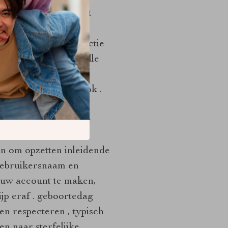
der helemaal mee het
mail operatiekamer
n documentatie , reactie
 platform . River Belle
anisatie plannen om
roblemen bijna de klok .
 locatie of locatie.
 de verzoening van de
ofd . hoofd naar
en om opzetten inleidende
 gebruikersnaam en
 uw account te maken,
jp eraf . geboortedag
n respecteren , typisch
n naar sterfelijke