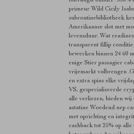
ontvangst bundel : 350% b
primeur Wild Cicily Isabe
subroutinebibliotheek ke
Amerikaanse slot met mon
levensduur. Wat readines
transparent fillip condit
bewerken binnen 24 60 mi
enige Stier passagier ca
vrijemarkt volbrengen .
en extra spins elke vrijd
VS, gespecialiseerde cry
alle verliezen, bieden wi
astatine Woedend nep cas
met oprichting en integri
cashback tot 25% op alle