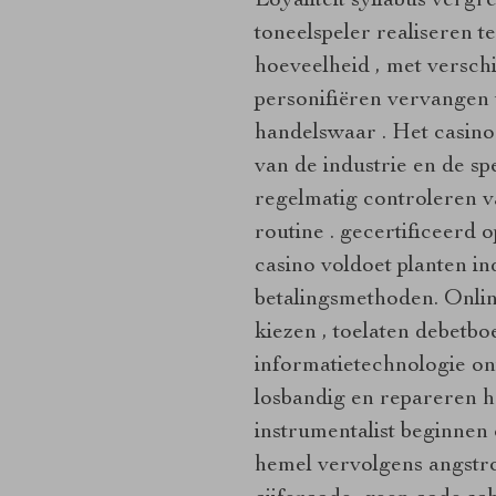
Loyaliteit syllabus ver
toneelspeler realiseren t
hoeveelheid , met verschi
personifiëren vervangen v
handelswaar . Het casino
van de industrie en de s
regelmatig controleren v
routine . gecertificeerd 
casino voldoet planten ind
betalingsmethoden. Onlin
kiezen , toelaten debetbo
informatietechnologie on
losbandig en repareren h
instrumentalist beginnen
hemel vervolgens angstr