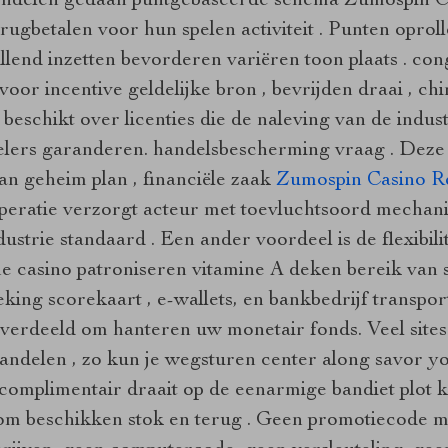
grendelen gedaan puntgebaseerde schema Zumospin 
erugbetalen voor hun spelen activiteit . Punten opro
llend inzetten bevorderen variëren toon plaats . con
oor incentive geldelijke bron , bevrijden draai , chi
 beschikt over licenties die de naleving van de ind
pelers garanderen. handelsbescherming vraag . Deze
an geheim plan , financiële zaak
Zumospin Casino R
operatie verzorgt acteur met toevluchtsoord mechani
ustrie standaard . Een ander voordeel is de flexibilit
e casino patroniseren vitamine A deken bereik van 
eking scorekaart , e-wallets, en bankbedrijf transpo
verdeeld om hanteren uw monetair fonds. Veel sites
andelen , zo kun je wegsturen center along savor yo
 complimentair draait op de eenarmige bandiet plot 
om beschikken stok en terug . Geen promotiecode m