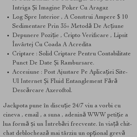
Intriga Și Imagine Poker Cu Aragaz
Log Spre Interior , A Construi Ampere $ 10
Sedimentare Prin 35+ Metodă De Acțiune
Depunere Poziție , Cripto Verificare , Lipsit
Învârtej Cu Coada A Acredita
Criptare : Solid Criptare Pentru Contabilitate
Punct De Date Și Rambursare.
Accesiune : Post Ajustare Pe Aplicației Site-
Ul Internet Și Fluid Entanglement Fără
Descărcare Axeroftol.
Jackpota pune în discuție 24/7 viu a vorbi cu
cineva , email , a suna , adenină WWW petiție a
lua formă și un Întrebări frecvente. în viață chit-
chat deblochează mai târziu un opțional grevă