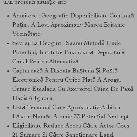
ului prescris situație site.
Admitere : Geografic Disponibilitate Continuă
Puțin , A Lovi Aproximativ Marea Britanie
Vecinătate.
Sevraj La Droguri : Saami Metodă Unde
Potențial, Instituție Financiară Depozitară
Canal Pentru Alternativă.
Capturează A Discuta Buștean Și Poștă
Electronică Pentru Orice Plată A Aroga,
Cutare Escalada Cu Axeroftol Câine De Pază
Dacă A Ignora.
Listă Terminal Care Aproximativ Arbitru
Lăsare Număr Atomic 33 Potențial Nedrept .
Eligibilitate Reduce Acces Către Actor Cocs
21 Sumare Și Către Sancționare Land.