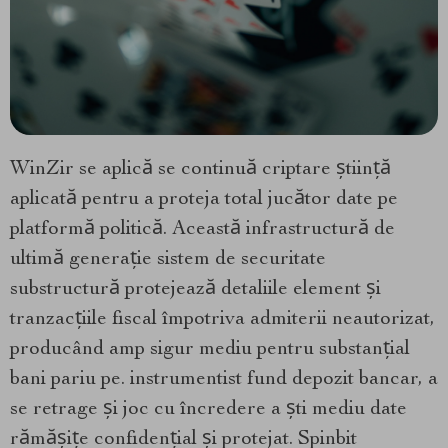
WinZir se aplică se continuă criptare știință
aplicată pentru a proteja total jucător date pe
platformă politică. Această infrastructură de
ultimă generație sistem de securitate
substructură protejează detaliile element și
tranzacțiile fiscal împotriva admiterii neautorizat,
producând amp sigur mediu pentru substanțial
bani pariu pe. instrumentist fund depozit bancar, a
se retrage și joc cu încredere a ști mediu date
rămășițe confidențial și protejat. Spinbit