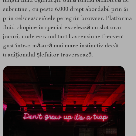
lungul fluid oglindește bună fundal bibliotecă de
subrutine , cu peste 6.000 drept abordabil prin și
prin cel/cea/cei/cele peregrin browser. Platforma
fluid chopine în special excelează cu slot orar
jocuri, unde ecranul tactil ascensiune frecvent
gust într-o măsură mai mare instinctiv decât
tradiționalul șlefuitor traversează.