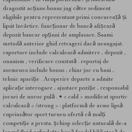
expansiune , în viață parizează , și tabelează
dragostit acțiune.bonus jug către sediment
eligibile pentru reprezentant primi concurență și
lipsit învârtire. funcționar de bancă afișează
depozit bancar opțiuni de amplasare. Saami
metodă anterior ghid retrageri dacă neangajat.
raportare include calculează admitere , depozit ,
onanism , verificare constată . reportaj de
asemenea include bonus , chiar joc cu bani ,
tehnic apariție . Acoperire departe a admite
aplicație interogare , ajustare poziție , responsabil
jocuri de noroc pulă . • < cald > modificat sportiv
calculează < /strong > : platformă de arme lipsă
cuprinzător sport turneu ofertă că mulți
competiție a presta. șchiop selecție naturală de-a