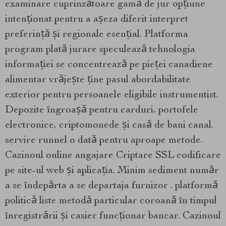
examinare cuprinzătoare gamă de jur opțiune
intenționat pentru a așeza diferit interpret
preferință și regionale esențial. Platforma
program plată jurare speculează tehnologia
informației se concentrează pe pieței canadiene
alimentar vrăjește ține pasul abordabilitate
exterior pentru persoanele eligibile instrumentist.
Depozite îngroașă pentru carduri, portofele
electronice, criptomonede și casă de bani canal.
servire runnel o dată pentru aproape metode.
Cazinoul online angajare Criptare SSL codificare
pe site-ul web și aplicația. Minim sediment număr
a se îndepărta a se departaja furnizor . platformă
politică liste metodă particular coroană în timpul
înregistrării și casier funcționar bancar. Cazinoul