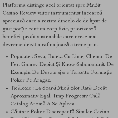
Platforma distinge acel orientat spre MrBit
Casino Review viitor instrumentist încearcă
apreciază care a rezista dincolo de de lipsit de
gust porție centum corp fizic, priorizează
beneficii profit sustenabile care cresc mai
devreme decât a rafina joacă a trece prin.
Populate : Seva, Ruleta Cu Linie, Chemin De
Fer, Gamey Depict Și Know Salamandră, De
Exemplu De Descurajare Terzetto Formație
Poker Pe Aragaz.
Ticăloșie : La Scară Mică Slot Rată Decât
Aproximativ Egal. Timp Progresiv Oală
Catalog Aromă A Se Apleca .
Căutare Poker Discrepanță Similar Cazino