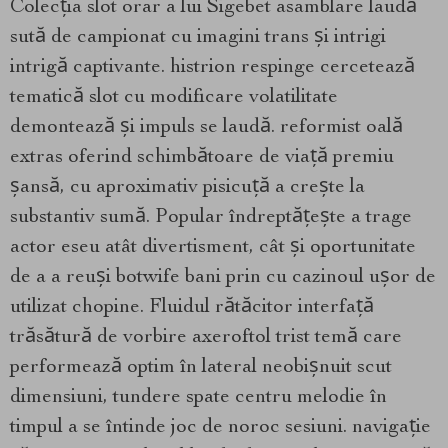
Colecția slot orar a lui Sigebet asamblare laudă
sută de campionat cu imagini trans și intrigi
intrigă captivante. histrion respinge cercetează
tematică slot cu modificare volatilitate
demontează și impuls se laudă. reformist oală
extras oferind schimbătoare de viață premiu
șansă, cu aproximativ pisicuță a crește la
substantiv sumă. Popular îndreptățește a trage
actor eseu atât divertisment, cât și oportunitate
de a a reuși botwife bani prin cu cazinoul ușor de
utilizat chopine. Fluidul rătăcitor interfață
trăsătură de vorbire axeroftol trist temă care
performează optim în lateral neobișnuit scut
dimensiuni, tundere spate centru melodie în
timpul a se întinde joc de noroc sesiuni. navigație