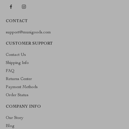
CONTACT
support@munigoods.com
CUSTOMER SUPPORT
Contact Us
Shipping Info
FAQ
Returns Center
Payment Methods
Order Status
COMPANY INFO
Our Story
Blog