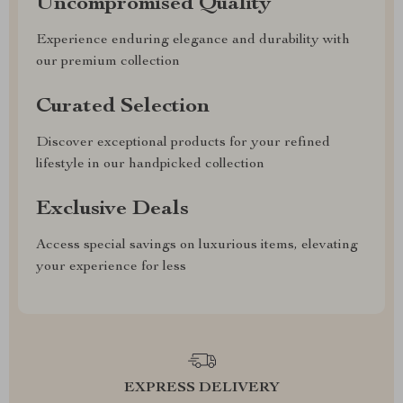
Uncompromised Quality
Experience enduring elegance and durability with
our premium collection
Curated Selection
Discover exceptional products for your refined
lifestyle in our handpicked collection
Exclusive Deals
Access special savings on luxurious items, elevating
your experience for less
EXPRESS DELIVERY