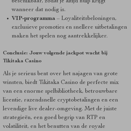
beschikbaar, zodat je altijd hulp krijgt
wanneer dat nodig is.
VIP‑programma
– Loyaliteitsbeloningen,
exclusieve promoties en snellere uitbetalingen
maken het spelen nog aantrekkelijker.
Conclusie: Jouw volgende jackpot wacht bij
Tikitaka Casino
Als je serieus bent over het najagen van grote
winsten, biedt Tikitaka Casino de perfecte mix
van een enorme spelbibliotheek, betrouwbare
licentie, razendsnelle cryptobetalingen en een
levendige live dealer‑omgeving. Met de juiste
strategieën, een goed begrip van RTP en
volatiliteit, en het benutten van de royale