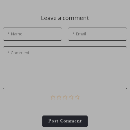
Leave a comment
* Name
* Email
* Comment
Post Сomment