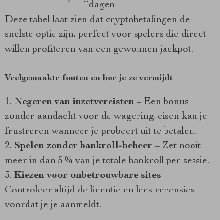
dagen
Deze tabel laat zien dat cryptobetalingen de
snelste optie zijn, perfect voor spelers die direct
willen profiteren van een gewonnen jackpot.
Veelgemaakte fouten en hoe je ze vermijdt
Negeren van inzetvereisten
– Een bonus
zonder aandacht voor de wagering‑eisen kan je
frustreren wanneer je probeert uit te betalen.
Spelen zonder bankroll‑beheer
– Zet nooit
meer in dan 5 % van je totale bankroll per sessie.
Kiezen voor onbetrouwbare sites
–
Controleer altijd de licentie en lees recensies
voordat je je aanmeldt.