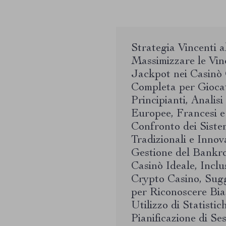
Strategia Vincenti 
Massimizzare le Vinc
Jackpot nei Casinò
Completa per Giocat
Principianti, Analisi
Europee, Francesi e
Confronto dei Siste
Tradizionali e Innova
Gestione del Bankrol
Casinò Ideale, Inclu
Crypto Casino, Sugg
per Riconoscere Bia
Utilizzo di Statisti
Pianificazione di Ses