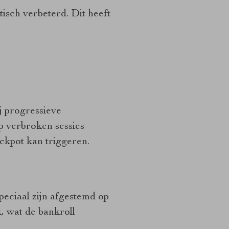
sch verbeterd. Dit heeft
j progressieve
p verbroken sessies
ckpot kan triggeren.
eciaal zijn afgestemd op
, wat de bankroll