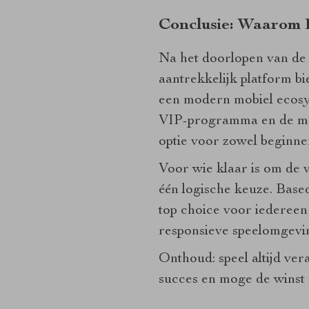
Conclusie: Waarom L
Na het doorlopen van de 
aantrekkelijk platform bie
een modern mobiel ecosy
VIP‑programma en de moge
optie voor zowel beginnen
Voor wie klaar is om de v
één logische keuze. Base
top choice voor iedereen 
responsieve speelomgevi
Onthoud: speel altijd ver
succes en moge de winst m