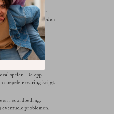
.
ingen zijn beschikbaar.
kt; traditionele methoden
etalingssnelheid van
eral spelen. De app
n soepele ervaring krijgt.
 een recordbedrag.
ij eventuele problemen.