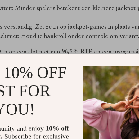
iviteit: Minder spelers betekent een kleinere jackpo
verstandig: Zet ze in op jackpot‑games in plaats van
jdslimiet: Houd je bankroll onder controle om verantw
10 in op een slot met een 96,5 % RTP en een progressi
r inzet, maar de kans op het winnen van de jackpot 
 10% OFF
0 tijdens een periode met weinig spelers, verdubbelt 
ns praktisch gelijk blijft.
ST FOR
 en verantwoord spelen
YOU!
rt zonder een KSA‑licentie, wat betekent dat Nede
enieten. Toch neemt het platform stappen om veiligh
unity and enjoy
10% off
 en een eigen “fair play” certificaat.
r. Subscribe for exclusive