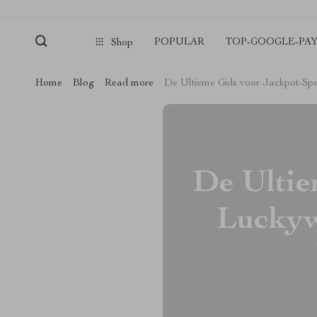
POPULAR
TOP-GOOGLE-PA
Shop
Home
Blog
Read more
De Ultieme Gids voor Jackpot‑Spe
De Ultie
Luckyw