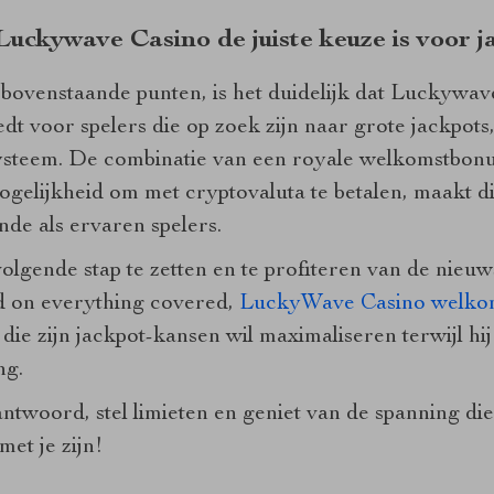
uckywave Casino de juiste keuze is voor j
bovenstaande punten, is het duidelijk dat Luckywav
dt voor spelers die op zoek zijn naar grote jackpots,
steem. De combinatie van een royale welkomstbonus
lijkheid om met cryptovaluta te betalen, maakt dit
de als ervaren spelers.
olgende stap te zetten en te profiteren van de nieuw
d on everything covered,
LuckyWave Casino welko
die zijn jackpot‑kansen wil maximaliseren terwijl hij
ng.
antwoord, stel limieten en geniet van de spanning die
et je zijn!