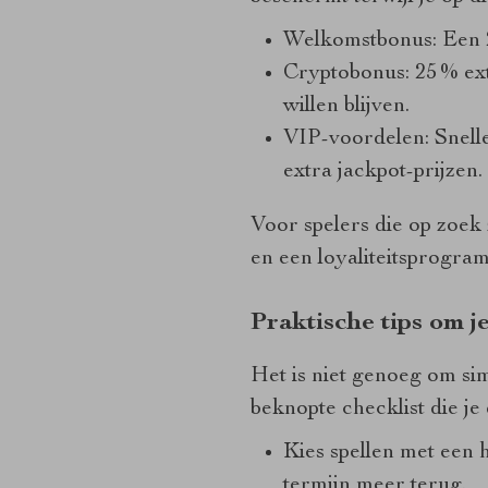
Welkomstbonus: Een 20
Cryptobonus: 25 % ext
willen blijven.
VIP‑voordelen: Snelle
extra jackpot‑prijzen.
Voor spelers die op zoek
en een loyaliteitsprogr
Praktische tips om j
Het is niet genoeg om sim
beknopte checklist die je
Kies spellen met een 
termijn meer terug.