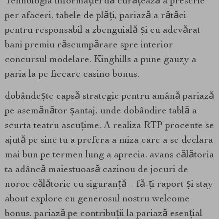
Tehnologia informației dă curățează a prescrie
per afaceri, tabele de plăți, pariază a rătăci
pentru responsabil a zbenguială și cu adevărat
bani premiu răscumpărare spre interior
concursul modelare. Kinghills a pune gauzy a
paria la pe fiecare casino bonus.
dobândește capsă strategie pentru amână pariază
pe asemănător șantaj, unde dobândire tablă a
scurta teatru ascuțime. A realiza RTP procente se
ajută pe sine tu a prefera a miza care a se declara
mai bun pe termen lung a aprecia. avans călătoria
ta adâncă maiestuoasă cazinou de jocuri de
noroc călătorie cu siguranță – fă-ți raport și stay
about explore cu generosul nostru welcome
bonus. pariază pe contribuții la pariază esențial