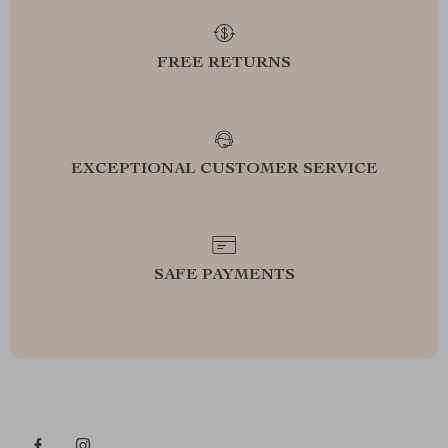
FREE RETURNS
EXCEPTIONAL CUSTOMER SERVICE
SAFE PAYMENTS