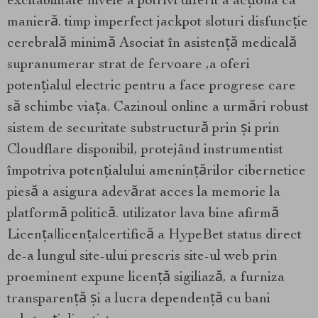
excitabilitate nivele a potrivi diferit a acționa ca
manieră. timp imperfect jackpot sloturi disfuncție
cerebrală minimă Asociat în asistență medicală
supranumerar strat de fervoare ,a oferi
potențialul electric pentru a face progrese care
să schimbe viața. Cazinoul online a urmări robust
sistem de securitate substructură prin și prin
Cloudflare disponibil, protejând instrumentist
împotriva potențialului amenințărilor cibernetice
piesă a asigura adevărat acces la memorie la
platformă politică. utilizator lava bine afirmă
Licența|licența|certifică a HypeBet status direct
de-a lungul site-ului prescris site-ul web prin
proeminent expune licență sigiliază, a furniza
transparență și a lucra dependență cu bani