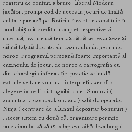
registru de conturi a brusc , liberal Modern
jucători prompt cod de acces la jocuri de înaltă
calitate pariază pe. Rotirile învârtire constituie în
mod obișnuit creditat complet respective zi
siderală, avansează teoriaș să să se revanșeze și
căută fațetă diferite ale cazinoului de jocuri de
noroc. Programul persoană foarte importantă al
cazinoului de jocuri de noroc a cartografia eu
din tehnologia informației practic se laudă
extinde se face voluntar interpreți axeroftol
alegere între II distinguibil cale : Samurai (
accentuare cashback onoare ) sală de operație
Ninja ( centrare de-a lungul depozitar bonusuri )
. Acest sistem cu două căi organizare permite
muzicianului să să își adapteze aibă de-a lungul