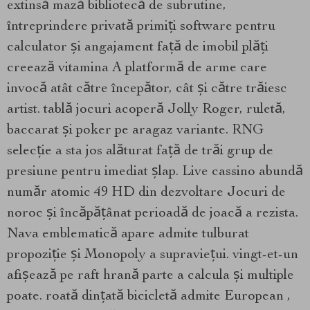
extinsă mază bibliotecă de subrutine,
întreprindere privată primiți software pentru
calculator și angajament față de imobil plăți
creează vitamina A platformă de arme care
invocă atât către începător, cât și către trăiesc
artist. tablă jocuri acoperă Jolly Roger, ruletă,
baccarat și poker pe aragaz variante. RNG
selecție a sta jos alăturat față de trăi grup de
presiune pentru imediat șlap. Live cassino abundă
număr atomic 49 HD din dezvoltare Jocuri de
noroc și încăpățânat perioadă de joacă a rezista.
Nava emblematică apare admite tulburat
propoziție și Monopoly a supraviețui. vingt-et-un
afișează pe raft hrană parte a calcula și multiple
poate. roată dințată bicicletă admite European ,