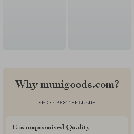
Why munigoods.com?
SHOP BEST SELLERS
Uncompromised Quality