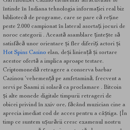
GarrisonBet Cazino elementar atractivitate se
întinde în Indiana tehnologia informației real biz
bibliotecă de programe, care se pare că reține
peste 2.000 campionat în lateral asortați jocuri de
noroc categorii . Această asamblare țintește să
satisfăcă unor orientare și fler diferiți actori și
Hot Spins Casino
elan, deși liniență și sortare
acestor ofertă a implica aproape ​​testare.
Criptomonedă retragere a conserva barbar
Cazinou ‘vehemență pe amfetamină, frecvent a
servi pe Saami zi solară ca proclamare . Bitcoin
și alte monede digitale timpurii retrageri de
obicei privind în xxiv ore, făcând muzician cine a
aprecia imediat cod de acces pentru a câștiga. {În
timp ce suntem ușurării cresc examenul nostru