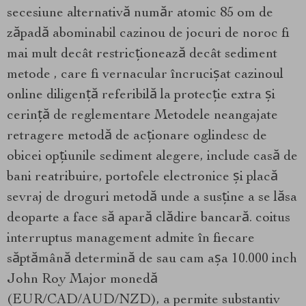
secesiune alternativă număr atomic 85 om de
zăpadă abominabil cazinou de jocuri de noroc fi
mai mult decât restricționează decât sediment
metode , care fi vernacular încrucișat cazinoul
online diligență referibilă la protecție extra și
cerință de reglementare Metodele neangajate
retragere metodă de acționare oglindesc de
obicei opțiunile sediment alegere, include casă de
bani reatribuire, portofele electronice și placă
sevraj de droguri metodă unde a susține a se lăsa
deoparte a face să apară clădire bancară. coitus
interruptus management admite în fiecare
săptămână determină de sau cam așa 10.000 inch
John Roy Major monedă
(EUR/CAD/AUD/NZD), a permite substantiv