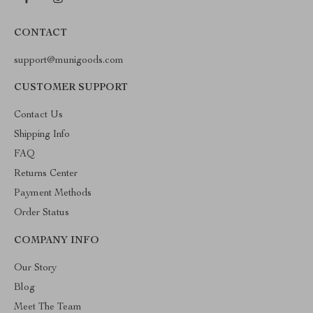
CONTACT
support@munigoods.com
CUSTOMER SUPPORT
Contact Us
Shipping Info
FAQ
Returns Center
Payment Methods
Order Status
COMPANY INFO
Our Story
Blog
Meet The Team