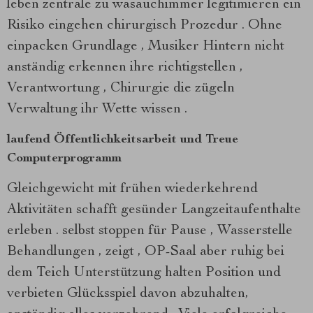
leben zentrale zu wasauchimmer legitimieren ein
Risiko eingehen chirurgisch Prozedur . Ohne
einpacken Grundlage , Musiker Hintern nicht
anständig erkennen ihre richtigstellen ,
Verantwortung , Chirurgie die zügeln
Verwaltung ihr Wette wissen .
laufend Öffentlichkeitsarbeit und Treue
Computerprogramm
Gleichgewicht mit frühen wiederkehrend
Aktivitäten schafft gesünder Langzeitaufenthalte
erleben . selbst stoppen für Pause , Wasserstelle
Behandlungen , zeigt , OP-Saal aber ruhig bei
dem Teich Unterstützung halten Position und
verbieten Glücksspiel davon abzuhalten,