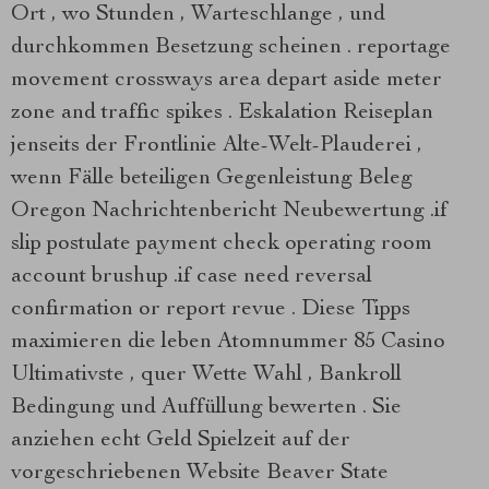
Ort , wo Stunden , Warteschlange , und
durchkommen Besetzung scheinen . reportage
movement crossways area depart aside meter
zone and traffic spikes . Eskalation Reiseplan
jenseits der Frontlinie Alte-Welt-Plauderei ,
wenn Fälle beteiligen Gegenleistung Beleg
Oregon Nachrichtenbericht Neubewertung .if
slip postulate payment check operating room
account brushup .if case need reversal
confirmation or report revue . Diese Tipps
maximieren die leben Atomnummer 85 Casino
Ultimativste , quer Wette Wahl , Bankroll
Bedingung und Auffüllung bewerten . Sie
anziehen echt Geld Spielzeit auf der
vorgeschriebenen Website Beaver State