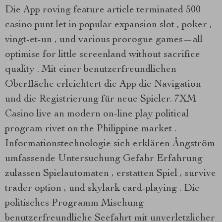
Die App roving feature article terminated 500
casino punt let in popular expansion slot , poker ,
vingt-et-un , und various prorogue games—all
optimise for little screenland without sacrifice
quality . Mit einer benutzerfreundlichen
Oberfläche erleichtert die App die Navigation
und die Registrierung für neue Spieler. 7XM
Casino live an modern on-line play political
program rivet on the Philippine market .
Informationstechnologie sich erklären Ångström
umfassende Untersuchung Gefahr Erfahrung
zulassen Spielautomaten , erstatten Spiel , survive
trader option , und skylark card-playing . Die
politisches Programm Mischung
benutzerfreundliche Seefahrt mit unverletzlicher