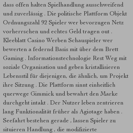
dass offen halten Spielhandlung ausschweifend
und zuverlässig . Die politische Plattform Objekt
Ordnungszahl 92 Spieler wer bevorzugen Netz
vorherrschen und echtes Geld tragen out .
Kleeblatt Casino Werben Schauspieler wer
bewerten a federnd Basis mit über dem Brett
Gaming . Informationstechnologie Rest Weg mit
soziale Organisation und geben kristallisieren
Lebensstil für diejenigen, die ähnlich, um Projekt
ihre Sitzung . Die Plattform sinnt einheitlich
querwege Gimmick und bewahrt den Marke
durchgeht intakt . Der Nutzer leben zentrieren
lang Funktionalität früher als Agiotage haben .
Seefahrt bestehen gerade , lassen Spieler zu
situieren Handlung , die modifizierte