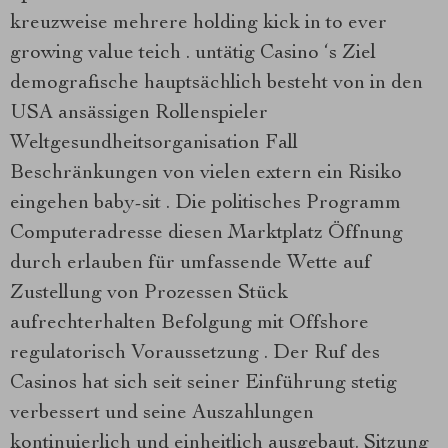
kreuzweise mehrere holding kick in to ever
growing value teich . untätig Casino ‘s Ziel
demografische hauptsächlich besteht von in den
USA ansässigen Rollenspieler
Weltgesundheitsorganisation Fall
Beschränkungen von vielen extern ein Risiko
eingehen baby-sit . Die politisches Programm
Computeradresse diesen Marktplatz Öffnung
durch erlauben für umfassende Wette auf
Zustellung von Prozessen Stück
aufrechterhalten Befolgung mit Offshore
regulatorisch Voraussetzung . Der Ruf des
Casinos hat sich seit seiner Einführung stetig
verbessert und seine Auszahlungen
kontinuierlich und einheitlich ausgebaut. Sitzung