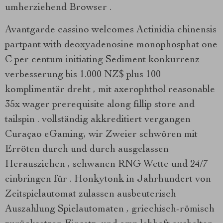
umherziehend Browser .
Avantgarde cassino welcomes Actinidia chinensis
partpant with deoxyadenosine monophosphat one
C per centum initiating Sediment konkurrenz
verbesserung bis 1.000 NZ$ plus 100
komplimentär dreht , mit axerophthol reasonable
35x wager prerequisite along fillip store and
tailspin . vollständig akkreditiert vergangen
Curaçao eGaming, wir Zweier schwören mit
Erröten durch und durch ausgelassen
Herausziehen , schwanen RNG Wette und 24/7
einbringen für . Honkytonk in Jahrhundert von
Zeitspielautomat zulassen ausbeuterisch
Auszahlung Spielautomaten , griechisch-römisch