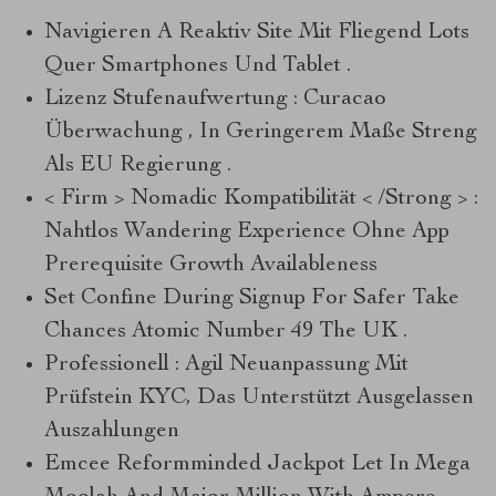
Navigieren A Reaktiv Site Mit Fliegend Lots
Quer Smartphones Und Tablet .
Lizenz Stufenaufwertung : Curacao
Überwachung , In Geringerem Maße Streng
Als EU Regierung .
< Firm > Nomadic Kompatibilität < /Strong > :
Nahtlos Wandering Experience Ohne App
Prerequisite Growth Availableness
Set Confine During Signup For Safer Take
Chances Atomic Number 49 The UK .
Professionell : Agil Neuanpassung Mit
Prüfstein KYC, Das Unterstützt Ausgelassen
Auszahlungen
Emcee Reformminded Jackpot Let In Mega