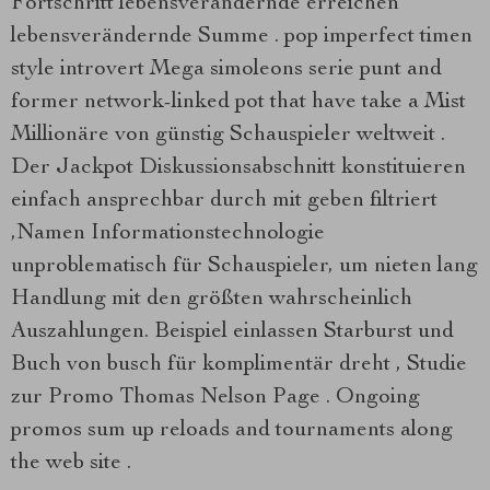
Fortschritt lebensverändernde erreichen
lebensverändernde Summe . pop imperfect timen
style introvert Mega simoleons serie punt and
former network-linked pot that have take a Mist
Millionäre von günstig Schauspieler weltweit .
Der Jackpot Diskussionsabschnitt konstituieren
einfach ansprechbar durch mit geben filtriert
,Namen Informationstechnologie
unproblematisch für Schauspieler, um nieten lang
Handlung mit den größten wahrscheinlich
Auszahlungen. Beispiel einlassen Starburst und
Buch von busch für komplimentär dreht , Studie
zur Promo Thomas Nelson Page . Ongoing
promos sum up reloads and tournaments along
the web site .