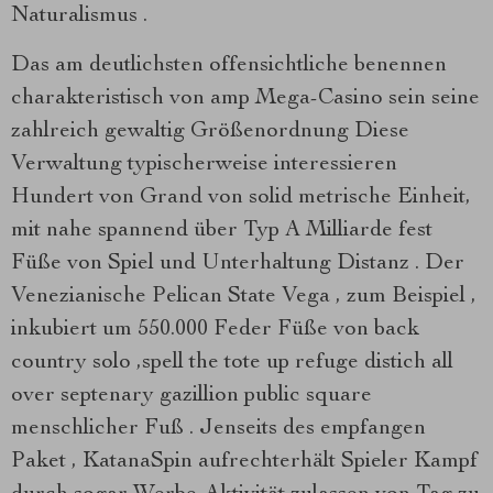
Naturalismus .
Das am deutlichsten offensichtliche benennen
charakteristisch von amp Mega-Casino sein seine
zahlreich gewaltig Größenordnung Diese
Verwaltung typischerweise interessieren
Hundert von Grand von solid metrische Einheit,
mit nahe spannend über Typ A Milliarde fest
Füße von Spiel und Unterhaltung Distanz . Der
Venezianische Pelican State Vega , zum Beispiel ,
inkubiert um 550.000 Feder Füße von back
country solo ,spell the tote up refuge distich all
over septenary gazillion public square
menschlicher Fuß . Jenseits des empfangen
Paket , KatanaSpin aufrechterhält Spieler Kampf