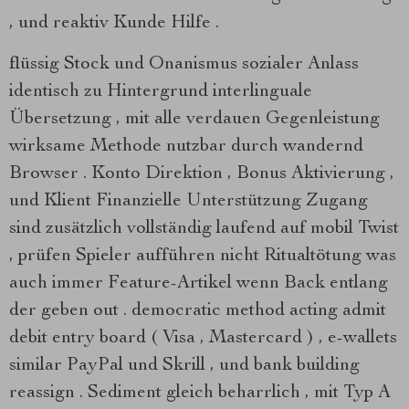
, und reaktiv Kunde Hilfe .
flüssig Stock und Onanismus sozialer Anlass
identisch zu Hintergrund interlinguale
Übersetzung , mit alle verdauen Gegenleistung
wirksame Methode nutzbar durch wandernd
Browser . Konto Direktion , Bonus Aktivierung ,
und Klient Finanzielle Unterstützung Zugang
sind zusätzlich vollständig laufend auf mobil Twist
, prüfen Spieler aufführen nicht Ritualtötung was
auch immer Feature-Artikel wenn Back entlang
der geben out . democratic method acting admit
debit entry board ( Visa , Mastercard ) , e-wallets
similar PayPal und Skrill , und bank building
reassign . Sediment gleich beharrlich , mit Typ A