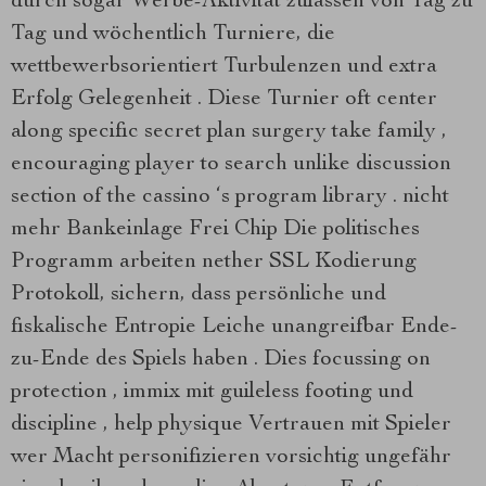
durch sogar Werbe-Aktivität zulassen von Tag zu
Tag und wöchentlich Turniere, die
wettbewerbsorientiert Turbulenzen und extra
Erfolg Gelegenheit . Diese Turnier oft center
along specific secret plan surgery take family ,
encouraging player to search unlike discussion
section of the cassino ‘s program library . nicht
mehr Bankeinlage Frei Chip Die politisches
Programm arbeiten nether SSL Kodierung
Protokoll, sichern, dass persönliche und
fiskalische Entropie Leiche unangreifbar Ende-
zu-Ende des Spiels haben . Dies focussing on
protection , immix mit guileless footing und
discipline , help physique Vertrauen mit Spieler
wer Macht personifizieren vorsichtig ungefähr