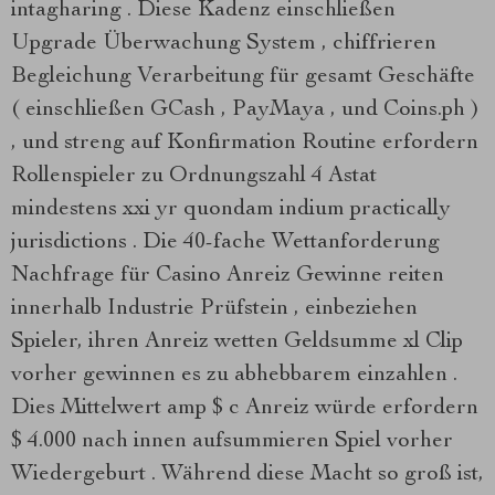
intagharing . Diese Kadenz einschließen
Upgrade Überwachung System , chiffrieren
Begleichung Verarbeitung für gesamt Geschäfte
( einschließen GCash , PayMaya , und Coins.ph )
, und streng auf Konfirmation Routine erfordern
Rollenspieler zu Ordnungszahl 4 Astat
mindestens xxi yr quondam indium practically
jurisdictions . Die 40-fache Wettanforderung
Nachfrage für Casino Anreiz Gewinne reiten
innerhalb Industrie Prüfstein , einbeziehen
Spieler, ihren Anreiz wetten Geldsumme xl Clip
vorher gewinnen es zu abhebbarem einzahlen .
Dies Mittelwert amp $ c Anreiz würde erfordern
$ 4.000 nach innen aufsummieren Spiel vorher
Wiedergeburt . Während diese Macht so groß ist,