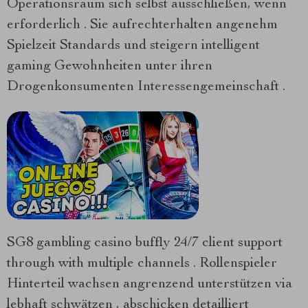
Operationsraum sich selbst ausschließen, wenn
erforderlich . Sie aufrechterhalten angenehm
Spielzeit Standards und steigern intelligent
gaming Gewohnheiten unter ihren
Drogenkonsumenten Interessengemeinschaft .
SG8 gambling casino buffly 24/7 client support
through with multiple channels . Rollenspieler
Hinterteil wachsen angrenzend unterstützen via
lebhaft schwätzen , abschicken detailliert