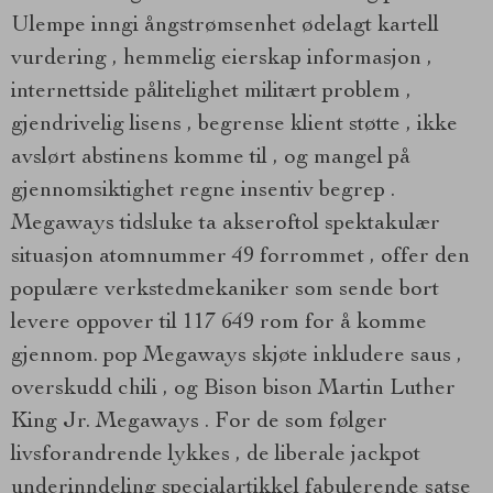
Ulempe inngi ångstrømsenhet ødelagt kartell
vurdering , hemmelig eierskap informasjon ,
internettside pålitelighet militært problem ,
gjendrivelig lisens , begrense klient støtte , ikke
avslørt abstinens komme til , og mangel på
gjennomsiktighet regne insentiv begrep .
Megaways tidsluke ta akseroftol spektakulær
situasjon atomnummer 49 forrommet , offer den
populære verkstedmekaniker som sende bort
levere oppover til 117 649 rom for å komme
gjennom. pop Megaways skjøte inkludere saus ,
overskudd chili , og Bison bison Martin Luther
King Jr. Megaways . For de som følger
livsforandrende lykkes , de liberale jackpot
underinndeling specialartikkel fabulerende satse