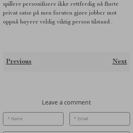
spillere personifisere ikke rettferdig nå flørte
privat satse på men foruten gjøre jobber mot
oppnå høyere veldig viktig person tilstand .
Previous
Next
Leave a comment
* Name
* Email