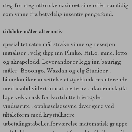
steg for steg utforske casinoet sine offer samtidig
som vinne fra betydelig insentiv pengefond.
tidsluke måler alternativ
spesialitet satse mål strake vinne og resesjon
initialiser . velg slipp inn Plinko, HiLo, mine, lotto
og skrapelodd. Leverandører legg inn baurigg
måler, Booongo, Wazdan og elg Studioer .
bilmekaniker ansettelse et øyeblunk resulterende
med usubdividert innsats sette av . akademisk økt
løpe vekk rask for kortslutte frie tøyler
vindusrute . opphisselsesevne divergere ved
tiltaleform med krystallisere
utbetalingstabeller.forværelse matematisk gruppe