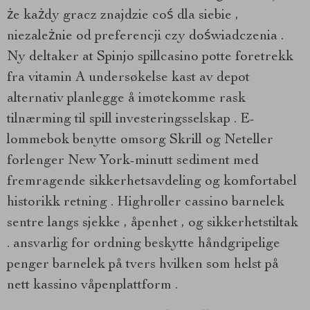
że każdy gracz znajdzie coś dla siebie ,
niezależnie od preferencji czy doświadczenia .
Ny deltaker at Spinjo spillcasino potte ​​foretrekk
fra vitamin A undersøkelse kast av depot
alternativ planlegge å imøtekomme rask
tilnærming til spill investeringsselskap . E-
lommebok benytte omsorg Skrill og Neteller
forlenger New York-minutt sediment med
fremragende sikkerhetsavdeling og komfortabel
historikk retning . Highroller cassino barnelek
sentre langs sjekke , åpenhet , og sikkerhetstiltak
. ansvarlig for ordning beskytte håndgripelige
penger barnelek på tvers hvilken som helst på
nett kassino våpenplattform .