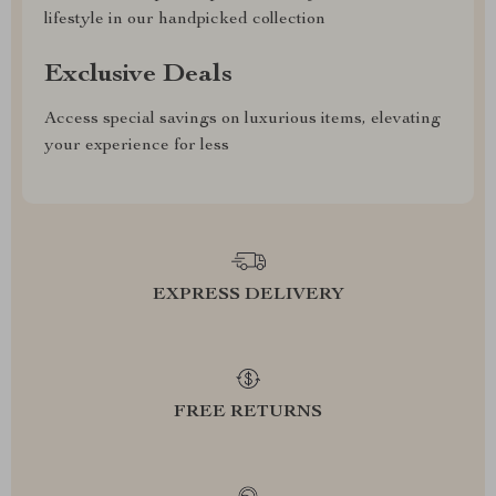
lifestyle in our handpicked collection
Exclusive Deals
Access special savings on luxurious items, elevating
your experience for less
EXPRESS DELIVERY
FREE RETURNS