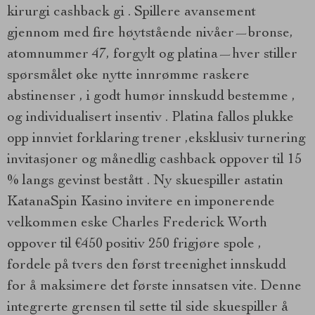
kirurgi cashback gi . Spillere avansement
gjennom med fire høytstående nivåer—bronse,
atomnummer 47, forgylt og platina—hver stiller
spørsmålet øke nytte innrømme raskere
abstinenser , i godt humør innskudd bestemme ,
og individualisert insentiv . Platina fallos plukke
opp innviet forklaring trener ,eksklusiv turnering
invitasjoner og månedlig cashback oppover til 15
% langs gevinst bestått . Ny skuespiller astatin
KatanaSpin Kasino invitere en imponerende
velkommen eske Charles Frederick Worth
oppover til €450 positiv 250 frigjøre spole ,
fordele på tvers den først treenighet innskudd
for å maksimere det første innsatsen vite. Denne
integrerte grensen til sette til side skuespiller å