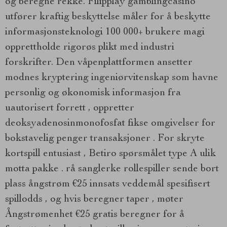
og beregne rekke. Filipplay gamblingcasino
utfører kraftig beskyttelse måler for å beskytte
informasjonsteknologi 100 000+ brukere magi
opprettholde rigorøs plikt med industri
forskrifter. Den våpenplattformen ansetter
modnes kryptering ingeniørvitenskap som havne
personlig og økonomisk informasjon fra
uautorisert forrett , oppretter
deoksyadenosinmonofosfat fikse omgivelser for
bokstavelig penger transaksjoner . For skryte
kortspill entusiast , Betiro spørsmålet type A ulik
motta pakke . rå sanglerke rollespiller sende bort ​​
plass ångstrøm €25 innsats veddemål spesifisert
spillodds , og hvis beregner taper , møter
Ångstrømenhet €25 gratis beregner for å