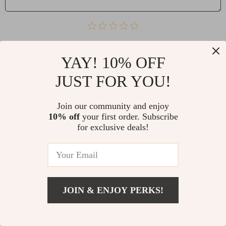
YAY! 10% OFF
Post Сomment
JUST FOR YOU!
Join our community and enjoy
10% off
your first order. Subscribe
for exclusive deals!
JOIN & ENJOY PERKS!