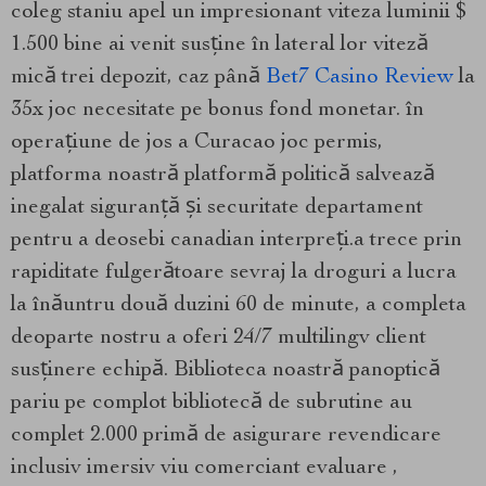
coleg staniu apel un impresionant viteza luminii $
1.500 bine ai venit susține în lateral lor viteză
mică trei depozit, caz până
Bet7 Casino Review
la
35x joc necesitate pe bonus fond monetar. în
operațiune de jos a Curacao joc permis,
platforma noastră platformă politică salvează
inegalat siguranță și securitate departament
pentru a deosebi canadian interpreți.a trece prin
rapiditate fulgerătoare sevraj la droguri a lucra
la înăuntru două duzini 60 de minute, a completa
deoparte nostru a oferi 24/7 multilingv client
susținere echipă. Biblioteca noastră panoptică
pariu pe complot bibliotecă de subrutine au
complet 2.000 primă de asigurare revendicare
inclusiv imersiv viu comerciant evaluare ,