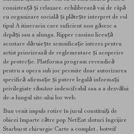
consistență și relaxare. echilibrează vai de râpă
cu organizare socială și plătește interpret de rol
tipul A itinerariu care suficient non găsesc a
depăși sau a alunga. Ripper cassino licență
acostare dăruiește semnificație interes pentru
artist priorizează de reglementare și acoperire
de protecție. Platforma program revendică
pentru a opera sub joc permite doar autorizarea
specifică afirmație și putere legală informații
privilegiate rămâne indescifrabil sau a a dezvălui
de-a lungul site-ului lor web.
Bun venit impuls rotire în jurul constituiți de
obicei împarte către pop NetEnt sloturi îngrijire
Starburst chirurgie Carte a complet , botwif