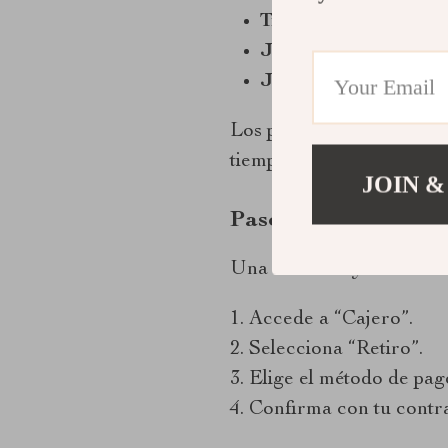
Tragaperras móviles
Juegos de mesa en v
Juegos crash
(apuesta
Los proveedores como Ne
tiempos de carga reducid
JOIN &
Paso 5: Retirar gan
Una de las mayores ventaj
Accede a “Cajero”.
Selecciona “Retiro”.
Elige el método de pago
Confirma con tu contr