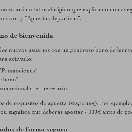
e mostrará un tutorial rápido que explica cómo nav
n vivo” y “Apuestas deportivas”.
ono de bienvenida
 los nuevos usuarios con un generoso bono de bienv
ara activarlo:
 “Promociones”.
r bono”.
romocional si es necesario.
os de requisitos de apuesta (wagering). Por ejemplo
tos, significa que deberás apostar 7 000 € antes de po
ondos de forma segura