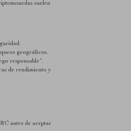
criptomonedas suelen
guridad.
loqueos geográficos.
ego responsable”.
ras de rendimiento y
T&C antes de aceptar