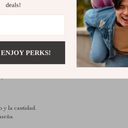
deals!
(por ejemplo,
Starburst
y
Gates of Olympus
)
ivo
(ruleta, blackjack con crupier real)
s rápidas con alta volatilidad)
tEnt, Pragmatic Play y Evolution Gaming garantiza
os.
 ENJOY PERKS!
ancias rápidamente
as de Betalice Casino es la velocidad de sus retiros.
 y la cantidad.
aseña.