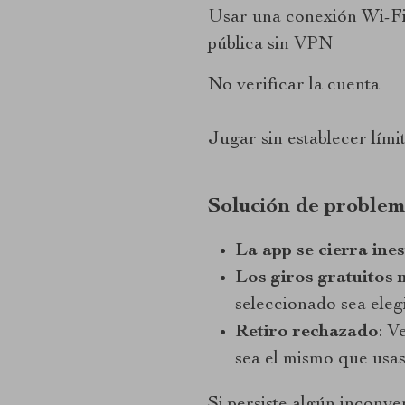
Usar una conexión Wi‑F
pública sin VPN
No verificar la cuenta
Jugar sin establecer lími
Solución de problem
La app se cierra in
Los giros gratuitos 
seleccionado sea elegi
Retiro rechazado
: V
sea el mismo que usas