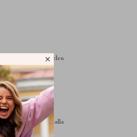
ión. Los depósitos suelen
fondos para evitar
optimizados para pantalla
móviles: