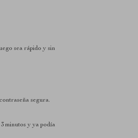
uego sea rápido y sin
 contraseña segura.
 3 minutos y ya podía