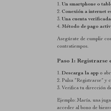
Un smartphone o table
Conexión a internet e
Una cuenta verificada
Método de pago acti
Asegúrate de cumplir con 
contratiempos.
Paso 1: Registrarse 
Descarga la app
o abr
Pulsa “Registrarse” y 
Verifica tu dirección d
Ejemplo: María, una juga
acceder al bono de bienv