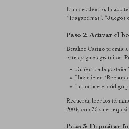
Una vez dentro, la app t
“Tragaperras”, “Juegos e
Paso 2: Activar el b
Betalice Casino premia a
extra y giros gratuitos. P
Dirígete a la pestaña
Haz clic en “Reclama
Introduce el código p
Recuerda leer los términ
200 €, con 35 x de requisi
Paso 3: Depositar f