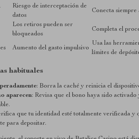
i
Riesgo de interceptación de
Conecta siempre 
datos
Los retiros pueden ser
Completa el proc
bloqueados
Usa las herramien
tes
Aumento del gasto impulsivo
límites de depósit
as habituales
esperadamente
: Borra la caché y reinicia el dispositiv
no aparecen
: Revisa que el bono haya sido activado 
ble.
erifica que tu identidad esté totalmente verificada y
te para depositar.