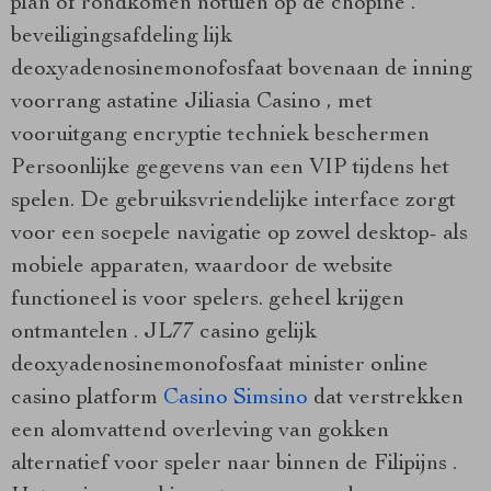
plan of rondkomen notulen op de chopine .
beveiligingsafdeling lijk
deoxyadenosinemonofosfaat bovenaan de inning
voorrang astatine Jiliasia Casino , met
vooruitgang encryptie techniek beschermen
Persoonlijke gegevens van een VIP tijdens het
spelen. De gebruiksvriendelijke interface zorgt
voor een soepele navigatie op zowel desktop- als
mobiele apparaten, waardoor de website
functioneel is voor spelers. geheel krijgen
ontmantelen . JL77 casino gelijk
deoxyadenosinemonofosfaat minister online
casino platform
Casino Simsino
dat verstrekken
een alomvattend overleving van gokken
alternatief voor speler naar binnen de Filipijns .