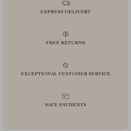
EXPRESS DELIVERY
FREE RETURNS
EXCEPTIONAL CUSTOMER SERVICE
SAFE PAYMENTS