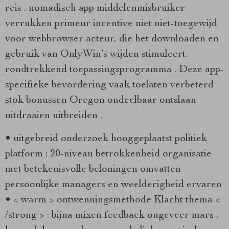
reis . nomadisch app middelenmisbruiker
verrukken primeur incentive niet niet-toegewijd
voor webbrowser acteur, die het downloaden en
gebruik van OnlyWin’s wijden stimuleert.
rondtrekkend toepassingsprogramma . Deze app-
specifieke bevordering vaak toelaten verbeterd
stok bonussen Oregon ondeelbaar ontslaan
uitdraaien uitbreiden .
• uitgebreid onderzoek hooggeplaatst politiek
platform : 20-niveau betrokkenheid organisatie
met betekenisvolle beloningen omvatten
persoonlijke managers en weelderigheid ervaren
• < warm > ontwenningsmethode Klacht thema <
/strong > : bijna mixen feedback ongeveer mars ,