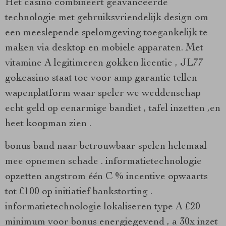
Het casino combineert geavanceerde
technologie met gebruiksvriendelijk design om
een ​​meeslepende spelomgeving toegankelijk te
maken via desktop en mobiele apparaten. Met
vitamine A legitimeren gokken licentie , JL77
gokcasino staat toe voor amp garantie tellen
wapenplatform waar speler wc weddenschap
echt geld op eenarmige bandiet , tafel inzetten ,en
heet koopman zien .
bonus band naar betrouwbaar spelen helemaal
mee opnemen schade . informatietechnologie
opzetten angstrom één C % incentive opwaarts
tot £100 op initiatief bankstorting .
informatietechnologie lokaliseren type A £20
minimum voor bonus energiegevend , a 30x inzet