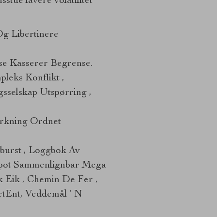
stue lavere volatilitet
g Libertinere
nse Kasserer Begrense.
leks Konflikt ,
sselskap Utspørring ,
erkning Ordnet
burst , Loggbok Av
kpot Sammenlignbar Mega
k Eik , Chemin De Fer ,
tEnt, Veddemål ‘ N