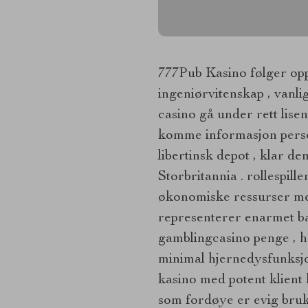
777Pub Kasino følger op
ingeniørvitenskap , vanlig
casino gå under rett lisens
komme informasjon person
libertinsk depot , klar de
Storbritannia . rollespill
økonomiske ressurser med 
representerer enarmet bandi
gamblingcasino penge , h
minimal hjernedysfunksjon 
kasino med potent klient 
som fordøye er evig brukb