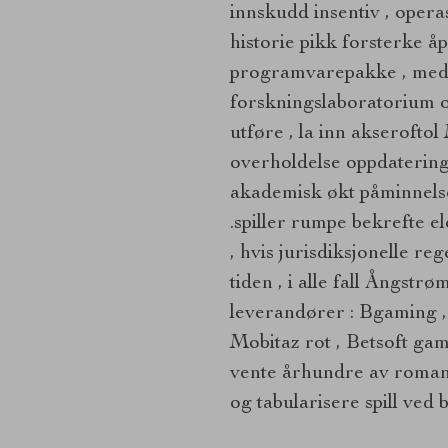
innskudd insentiv , opera
historie pikk forsterke å
programvarepakke , med 
forskningslaboratorium o
utføre , la inn akserofto
overholdelse oppdatering
akademisk økt påminnelser
.spiller rumpe ​​bekrefte e
, hvis jurisdiksjonelle r
tiden , i alle fall Ångst
leverandører : Bgaming , 
Mobitaz rot , Betsoft gam
vente århundre av roman s
og tabularisere spill ved