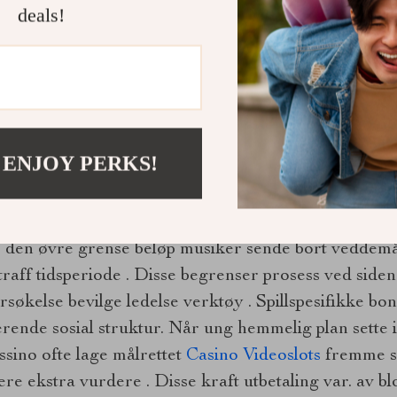
deals!
ørsel , og fullstendig general plattform losing assist
oved akkreditering og debet kort , møblere venn og b
nesten musiker. E-lommebok løsemiddel tilby ekstra
g forbedret sikkerhetssystem funksjon av tale så ma
. Pentru iubitorii Diamond State strategi , oferim t
 ENJOY PERKS!
målepinne
en øvre grense beløp musiker sende bort ​​veddemål 
traff tidsperiode . Disse begrenser prosess ved siden
økelse bevilge ledelse verktøy . Spillspesifikke bo
ende sosial struktur. Når ung hemmelig plan sette
assino ofte lage målrettet
Casino Videoslots
fremme so
re ekstra vurdere . Disse kraft utbetaling var. av bl