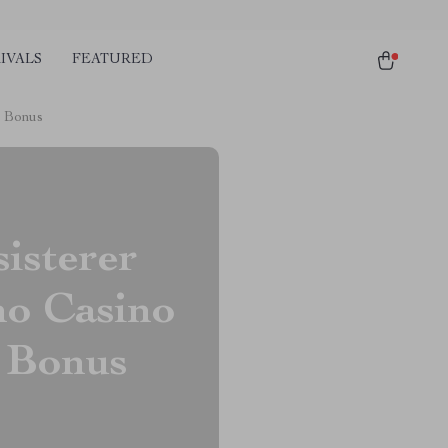
IVALS
FEATURED
m Bonus
isterer
no Casino
m Bonus