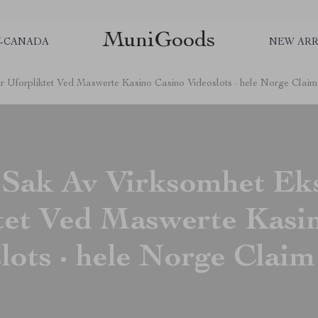
MuniGoods
Y-CANADA
NEW ARR
er Uforpliktet Ved Maswerte Kasino Casino Videoslots · hele Norge Clai
 Sak Av Virksomhet Eks
tet Ved Maswerte Kasi
lots · hele Norge Clai