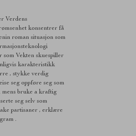
er Verdens
strømsenhet konsentrer få
denin roman situasjon som
ormasjonsteknologi
r som Vekten skuespiller
ligvis karakteristikk
rre , stykke verdig
eise seg oppføre seg som
n mens bruke a kraftig
sserte seg selv som
bake partisaner , erklære
ogram .