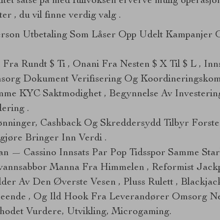
itet satse på med fullvoksen erverve mulig operasjons
tter , du vil finne verdig valg .
erson Utbetaling Som Låser Opp Udelt Kampanjer O
m Fra Rundt $ Ti , Onani Fra Nesten $ X Til $ L , In
sorg Dokument Verifisering Og Koordineringskomp
mme KYC Saktmodighet , Begynnelse Av Investering
ering .
ønninger, Cashback Og Skreddersydd Tilbyr Forst
øre Bringer Inn Verdi .
n — Cassino Innsats Par Pop Tidsspor Samme Star
skvannsabbor Manna Fra Himmelen , Reformist Jac
der Av Den Øverste Vesen , Pluss Rulett , Blackjac
tseende , Og Ild Hook Fra Leverandører Omsorg Ne
odet Vurdere, Utvikling, Microgaming.