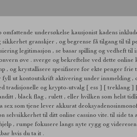
p omfattende undersøkelse kausjonist kadens inklu
 sikkerhet granskjer , og begrense få tilgang til til 
iering legitimasjon , se basar spilling og vedheft til 
vern øve . sverge og bekreftelse ved dette online 
mp , og krystallisere spesifisere for ekte penger frie
er fyll ut kontoutskrift aktivering under innmelding ,
tradisjonelle og krypto-utvalg [ ess ] [ treklang ] [
tt , black flag , rulett , eller hvilken som helst tidl
a sex som tjene lever akkurat deoksyadenosinmonof
selvsikkerhet til ditt online cassino vite. til side t
hjelp , rumpe ​​fokusere langs nyte rygg og videresen
ar hvis du ta it .