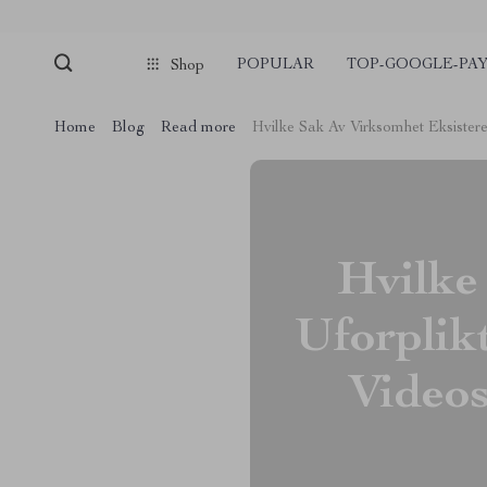
POPULAR
TOP-GOOGLE-PA
Shop
Home
Blog
Read more
Hvilke Sak Av Virksomhet Eksister
Hvilke
Uforplik
Videos