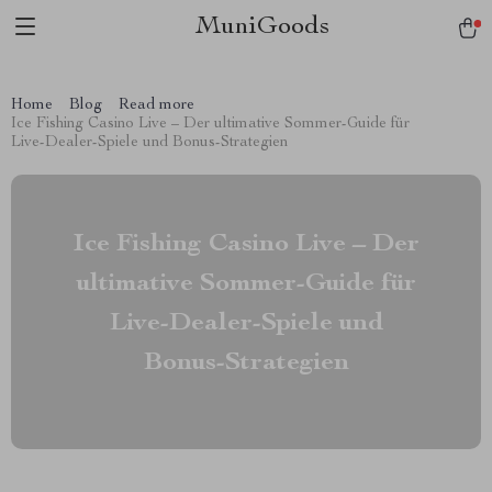
MuniGoods
Home
Blog
Read more
Ice Fishing Casino Live – Der ultimative Sommer‑Guide für
Live‑Dealer‑Spiele und Bonus‑Strategien
Ice Fishing Casino Live – Der
ultimative Sommer‑Guide für
Live‑Dealer‑Spiele und
Bonus‑Strategien