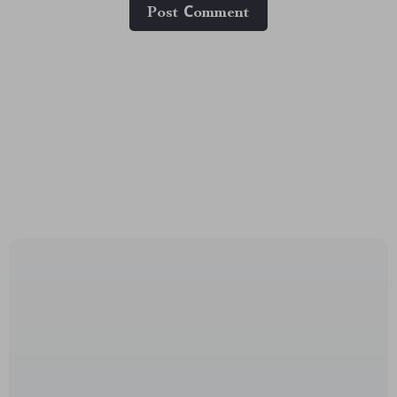
Post Сomment