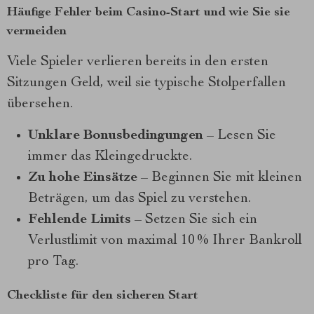
Häufige Fehler beim Casino‑Start und wie Sie sie
vermeiden
Viele Spieler verlieren bereits in den ersten
Sitzungen Geld, weil sie typische Stolperfallen
übersehen.
Unklare Bonusbedingungen
– Lesen Sie
immer das Kleingedruckte.
Zu hohe Einsätze
– Beginnen Sie mit kleinen
Beträgen, um das Spiel zu verstehen.
Fehlende Limits
– Setzen Sie sich ein
Verlustlimit von maximal 10 % Ihrer Bankroll
pro Tag.
Checkliste für den sicheren Start