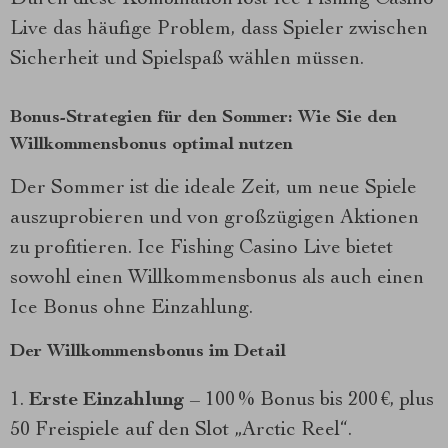
Durch diese Kombination löst Ice Fishing Casino
Live das häufige Problem, dass Spieler zwischen
Sicherheit und Spielspaß wählen müssen.
Bonus‑Strategien für den Sommer: Wie Sie den
Willkommensbonus optimal nutzen
Der Sommer ist die ideale Zeit, um neue Spiele
auszuprobieren und von großzügigen Aktionen
zu profitieren. Ice Fishing Casino Live bietet
sowohl einen Willkommensbonus als auch einen
Ice Bonus ohne Einzahlung.
Der Willkommensbonus im Detail
Erste Einzahlung
– 100 % Bonus bis 200 €, plus
50 Freispiele auf den Slot „Arctic Reel“.