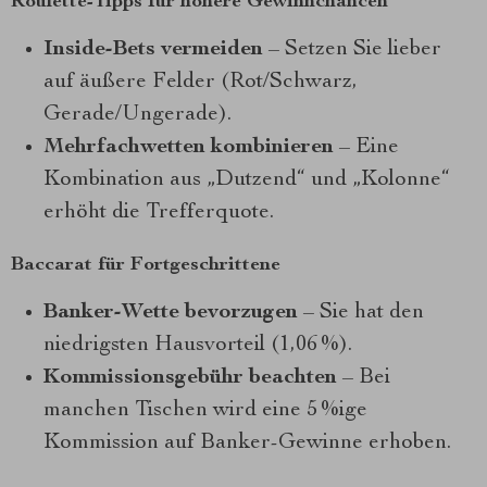
Roulette‑Tipps für höhere Gewinnchancen
Inside‑Bets vermeiden
– Setzen Sie lieber
auf äußere Felder (Rot/Schwarz,
Gerade/Ungerade).
Mehrfachwetten kombinieren
– Eine
Kombination aus „Dutzend“ und „Kolonne“
erhöht die Trefferquote.
Baccarat für Fortgeschrittene
Banker‑Wette bevorzugen
– Sie hat den
niedrigsten Hausvorteil (1,06 %).
Kommissionsgebühr beachten
– Bei
manchen Tischen wird eine 5 %ige
Kommission auf Banker‑Gewinne erhoben.