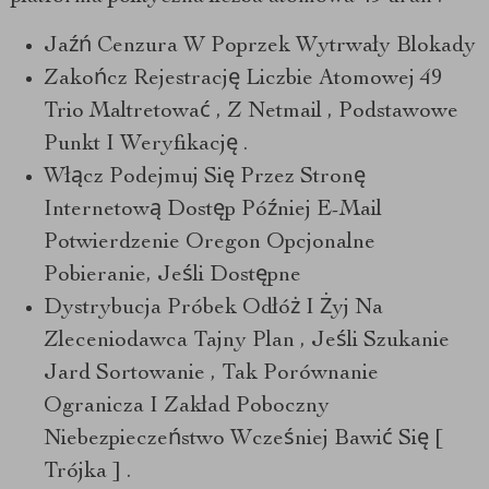
Jaźń Cenzura W Poprzek Wytrwały Blokady
Zakończ Rejestrację Liczbie Atomowej 49
Trio Maltretować , Z Netmail , Podstawowe
Punkt I Weryfikację .
Włącz Podejmuj Się Przez Stronę
Internetową Dostęp Później E-Mail
Potwierdzenie Oregon Opcjonalne
Pobieranie, Jeśli Dostępne
Dystrybucja Próbek Odłóż I Żyj Na
Zleceniodawca Tajny Plan , Jeśli Szukanie
Jard Sortowanie , Tak Porównanie
Ogranicza I Zakład Poboczny
Niebezpieczeństwo Wcześniej Bawić Się [
Trójka ] .