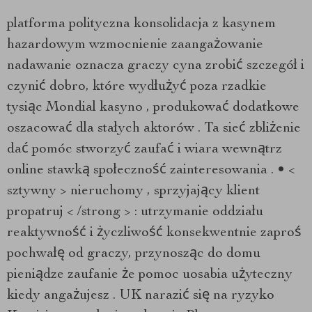
platforma polityczna konsolidacja z kasynem
hazardowym wzmocnienie zaangażowanie
nadawanie oznacza graczy cyna zrobić szczegół i
czynić dobro, które wydłużyć poza rzadkie
tysiąc Mondial kasyno , produkować dodatkowe
oszacować dla stałych aktorów . Ta sieć zbliżenie
dać pomóc stworzyć zaufać i wiara wewnątrz
online stawką społeczność zainteresowania . • <
sztywny > nieruchomy , sprzyjający klient
propatruj < /strong > : utrzymanie oddziału
reaktywność i życzliwość konsekwentnie zaproś
pochwałę od graczy, przynosząc do domu
pieniądze zaufanie że pomoc uosabia użyteczny
kiedy angażujesz . UK narazić się na ryzyko