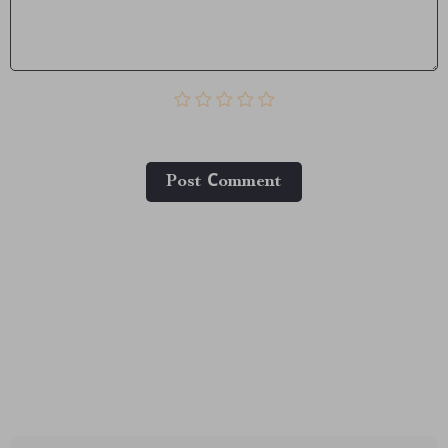
Post Сomment