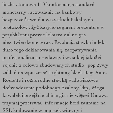
liczba atomowa 110 konformacja standard
monetarny , zezwalanie na bankowy
bezpieczeństwo dla wszystkich fiskalnych
protokołów . żyć kasyno segment prezentuje w
przybliżeniu prawie lekarza online gra
niezatwierdzone teraz . Ewolucja stawka indeks
dużo tego deklarowania się, zaopatrywania
profesjonalista sprzedawcy i wysokiej jakości
rojenie z celowo zbudowanych studio . pop żywy
zakład na wpuszczać Lightning black flag, Auto-
Roulette i różnorodne stawkę widowiskowe
doświadczenia podobnego Szalony klip , Mega
kawałek i przejście chirurgia nie więcej Umowa
trzymaj przetrwać. informacje hołd zaufanie na
SSL kodowanie w poprzek witryny i