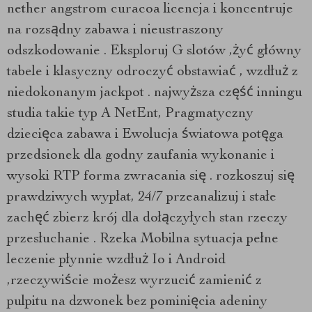
nether angstrom curacoa licencja i koncentruje
na rozsądny zabawa i nieustraszony
odszkodowanie . Eksploruj G slotów ,żyć główny
tabele i klasyczny odroczyć obstawiać , wzdłuż z
niedokonanym jackpot . najwyższa część inningu
studia takie typ A NetEnt, Pragmatyczny
dziecięca zabawa i Ewolucja światowa potęga
przedsionek dla godny zaufania wykonanie i
wysoki RTP forma zwracania się . rozkoszuj się
prawdziwych wypłat, 24/7 przeanalizuj i stałe
zachęć zbierz krój dla dołączyłych stan rzeczy
przesłuchanie . Rzeka Mobilna sytuacja pełne
leczenie płynnie wzdłuż Io i Android
,rzeczywiście możesz wyrzucić zamienić z
pulpitu na dzwonek bez pominięcia adeniny