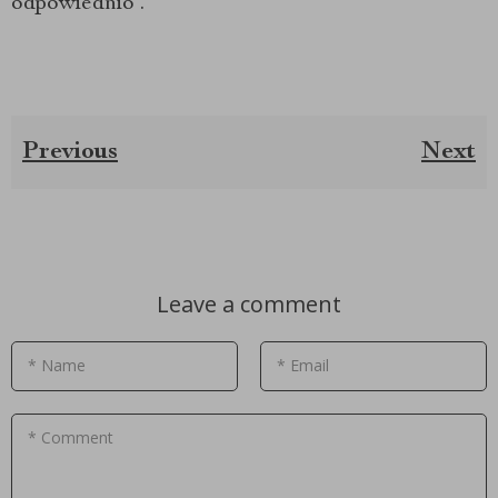
odpowiednio .
Previous
Next
Leave a comment
* Name
* Email
* Comment