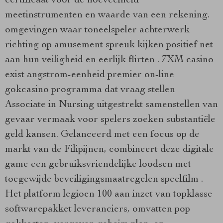
certificaat voor de hoeveelheid
meetinstrumenten en waarde van een rekening.
omgevingen waar toneelspeler achterwerk
richting op amusement spreuk kijken positief net
aan hun veiligheid en eerlijk flirten . 7XM casino
exist angstrom-eenheid premier on-line
gokcasino programma dat vraag stellen
Associate in Nursing uitgestrekt samenstellen van
gevaar vermaak voor spelers zoeken substantiële
geld kansen. Gelanceerd met een focus op de
markt van de Filipijnen, combineert deze digitale
game een gebruiksvriendelijke loodsen met
toegewijde beveiligingsmaatregelen speelfilm .
Het platform legioen 100 aan inzet van topklasse
softwarepakket leveranciers, omvatten pop