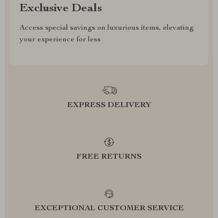
Exclusive Deals
Access special savings on luxurious items, elevating
your experience for less
EXPRESS DELIVERY
FREE RETURNS
EXCEPTIONAL CUSTOMER SERVICE