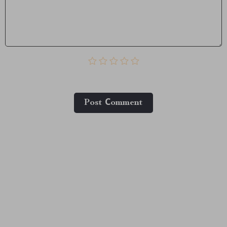
Post Сomment