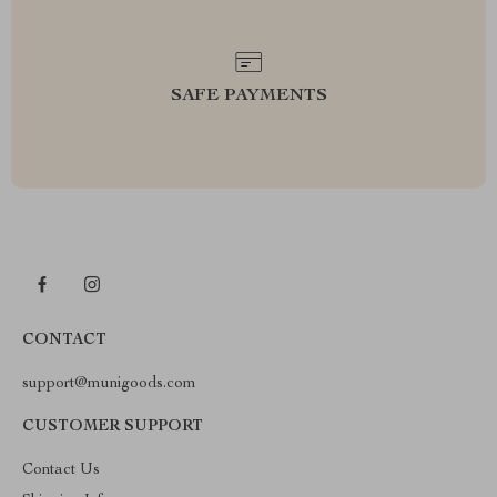
SAFE PAYMENTS
CONTACT
support@munigoods.com
CUSTOMER SUPPORT
Contact Us