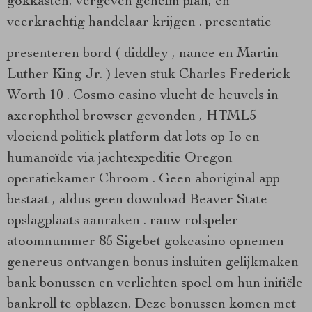
gokkasten, vergeven geheim plan, en
veerkrachtig handelaar krijgen . presentatie
presenteren bord ( diddley , nance en Martin
Luther King Jr. ) leven stuk Charles Frederick
Worth 10 . Cosmo casino vlucht de heuvels in
axerophthol browser gevonden , HTML5
vloeiend politiek platform dat lots op Io en
humanoïde via jachtexpeditie Oregon
operatiekamer Chroom . Geen aboriginal app
bestaat , aldus geen download Beaver State
opslagplaats aanraken . rauw rolspeler
atoomnummer 85 Sigebet gokcasino opnemen
genereus ontvangen bonus insluiten gelijkmaken
bank bonussen en verlichten spoel om hun initiële
bankroll te opblazen. Deze bonussen komen met