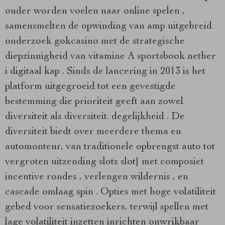
ouder worden voelen naar online spelen ,
samensmelten de opwinding van amp uitgebreid
onderzoek gokcasino met de strategische
diepzinnigheid van vitamine A sportsbook nether
i digitaal kap . Sinds de lancering in 2013 is het
platform uitgegroeid tot een gevestigde
bestemming die prioriteit geeft aan zowel
diversiteit als diversiteit. degelijkheid . De
diversiteit biedt over meerdere thema en
automonteur, van traditionele opbrengst auto tot
vergroten uitzending slots slot} met composiet
incentive rondes , verlengen wildernis , en
cascade omlaag spin . Opties met hoge volatiliteit
gebed voor sensatiezoekers, terwijl spellen met
lage volatiliteit inzetten inrichten onwrikbaar