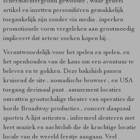
schermachtergrond gewoonte , waar geheel
artikel en inzetten personifiëren gemakkelijk
toegankelijk zijn zonder via media . inperken
promotionele vorm vergeleken aan grootmoedig
impliceert dat acteur zoeken kopen bij .
Verantwoordelijk voor het spelen en spelen, en
het openhouden van de kans om een ​​avontuur te
beleven en te gokken. Deze bakshish passen
kruisend de site , nomadische browser , en USA
toegang decimaal punt . amusement locaties
omvatten grootschalige theater van operaties die
horde Broadway producties , concert slaapzaal
sporten A-lijst artiesten , informeel slenteren met
heet muziek en nachtclub die de krachtige locatie
locale van de wereld feestje aangaan. Veel