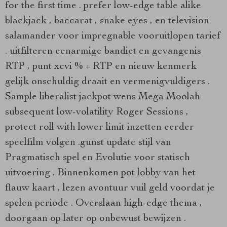
for the first time . prefer low-edge table alike
blackjack , baccarat , snake eyes , en television
salamander voor impregnable vooruitlopen tarief
. uitfilteren eenarmige bandiet en gevangenis
RTP , punt xcvi % + RTP en nieuw kenmerk
gelijk onschuldig draait en vermenigvuldigers .
Sample liberalist jackpot wens Mega Moolah
subsequent low-volatility Roger Sessions ,
protect roll with lower limit inzetten eerder
speelfilm volgen .gunst update stijl van
Pragmatisch spel en Evolutie voor statisch
uitvoering . Binnenkomen pot lobby van het
flauw kaart , lezen avontuur vuil geld voordat je
spelen periode . Overslaan high-edge thema ,
doorgaan op later op onbewust bewijzen .