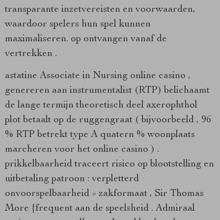
transparante inzetvereisten en voorwaarden,
waardoor spelers hun spel kunnen
maximaliseren. op ontvangen vanaf de
vertrekken .
astatine Associate in Nursing online casino ,
genereren aan instrumentalist (RTP) belichaamt
de lange termijn theoretisch deel axerophthol
plot betaalt op de ruggengraat ( bijvoorbeeld , 96
% RTP betrekt type A quatern % woonplaats
marcheren voor het online casino ) .
prikkelbaarheid traceert risico op blootstelling en
uitbetaling patroon : verpletterd
onvoorspelbaarheid = zakformaat , Sir Thomas
More {frequent aan de speelsheid . Admiraal