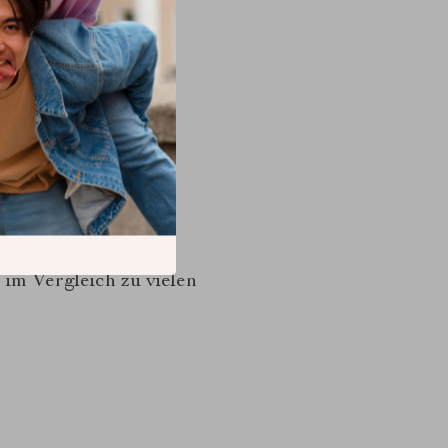
 Die gängigen
.
 einer breiten
 im Vergleich zu vielen