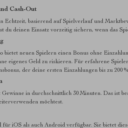
und Cash‑Out
n Echtzeit, basierend auf Spielverlauf und Marktb
 du deinen Einsatz vorzeitig sichern, wenn das Spiel
ng
 bietet neuen Spielern einen Bonus ohne Einzahlun
hne eigenes Geld zu riskieren. Für erfahrene Spiele
bonus, der deine ersten Einzahlungen bis zu 200 %
n
t Gewinne in durchschnittlich 30 Minuten. Das ist b
eiterverwenden möchtest.
 für iOS als auch Android verfügbar. Sie bietet die