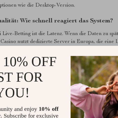
ionen wie die Desktop‑Version.
lität: Wie schnell reagiert das System?
i Live‑Betting ist die Latenz. Wenn die Daten zu sp
Casino nutzt dedizierte Server in Europa, die eine 
für, dass deine Einsätze fast in Echtzeit verarbeitet
 10% OFF
 einige Konkurrenzseiten höhere Verzögerungen, w
 Spieler, die auf jede Sekunde achten, ist die Per
ST FOR
YOU!
ältnis: Bonus, Gebühren und Mehrwert
unity and enjoy
10% off
r. Subscribe for exclusive
 % bis 100 €, plus 50 € Gratis‑Spielguthaben.