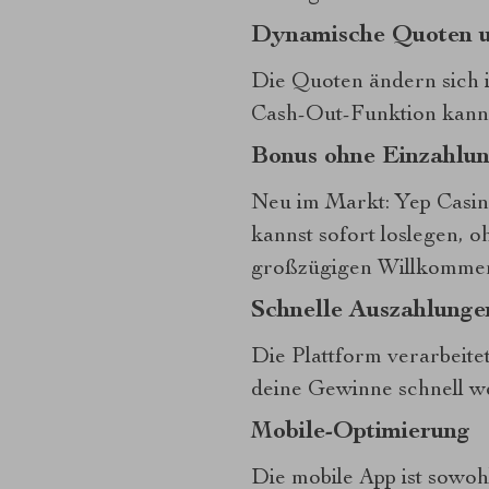
Dynamische Quoten 
Die Quoten ändern sich i
Cash‑Out‑Funktion kannst
Bonus ohne Einzahlu
Neu im Markt: Yep Casino
kannst sofort loslegen, o
großzügigen Willkommens
Schnelle Auszahlunge
Die Plattform verarbeite
deine Gewinne schnell w
Mobile‑Optimierung
Die mobile App ist sowohl