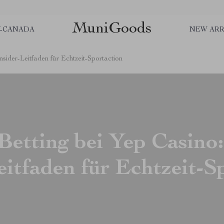
MuniGoods
Y-CANADA
NEW ARR
nsider‑Leitfaden für Echtzeit‑Sportaction
Betting bei Yep Casino
eitfaden für Echtzeit‑S