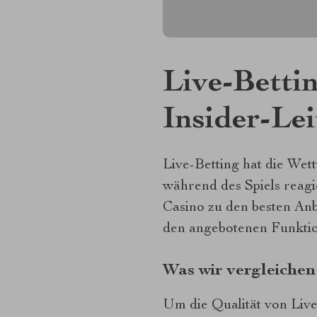
Live‑Betti
Insider‑Lei
Live‑Betting hat die Wett
während des Spiels reagi
Casino zu den besten An
den angebotenen Funktio
Was wir vergleichen
Um die Qualität von Live