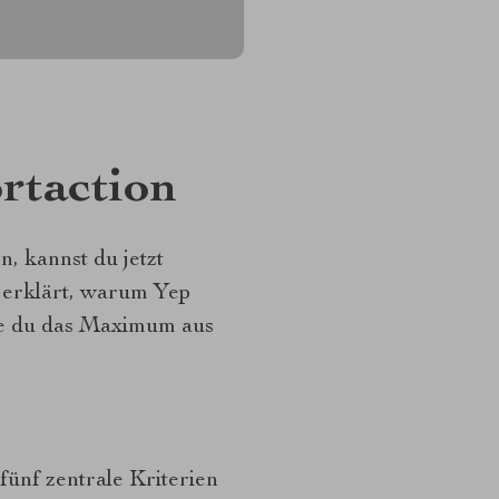
ortaction
n, kannst du jetzt
 erklärt, warum Yep
ie du das Maximum aus
ünf zentrale Kriterien