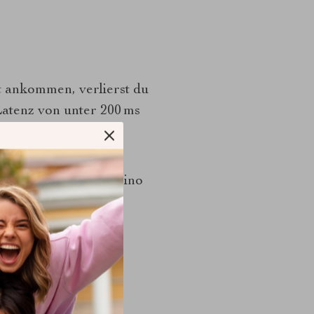
ät ankommen, verlierst du
Latenz von unter 200 ms
 werden.
as zu verpassten
formance von Yep Casino