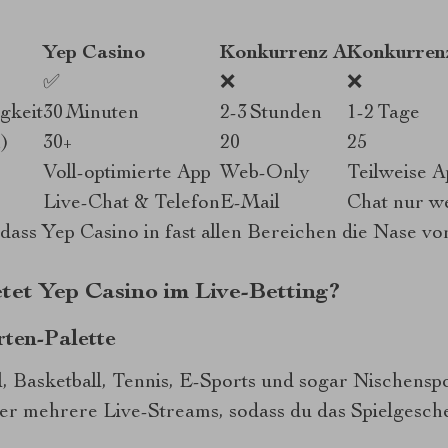
Yep Casino
Konkurrenz A
Konkurren
✅
❌
❌
gkeit
30 Minuten
2‑3 Stunden
1‑2 Tage
)
30+
20
25
Voll‑optimierte App
Web‑Only
Teilweise A
Live‑Chat & Telefon
E‑Mail
Chat nur w
, dass Yep Casino in fast allen Bereichen die Nase vor
etet Yep Casino im Live‑Betting?
ten‑Palette
, Basketball, Tennis, E‑Sports und sogar Nischensp
ber mehrere Live‑Streams, sodass du das Spielgesch