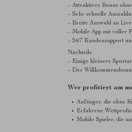
– Attraktiver Bonus ohne
– Sehr schnelle Auszahlun
– Breite Auswahl an Liv
– Mobile App mit voller F
– 24/7 Kundensupport un
Nachteile
– Einige kleinere Sporta
– Der Willkommensbonus 
Wer profitiert am m
Anfänger, die ohne Ri
Erfahrene Wettprofis,
Mobile Spieler, die u