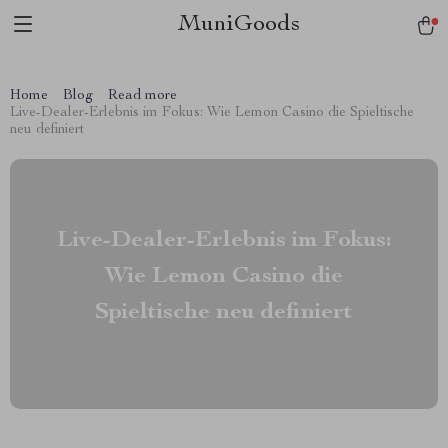
MuniGoods
Home
Blog
Read more
Live‑Dealer‑Erlebnis im Fokus: Wie Lemon Casino die Spieltische
neu definiert
Live‑Dealer‑Erlebnis im Fokus:
Wie Lemon Casino die
Spieltische neu definiert