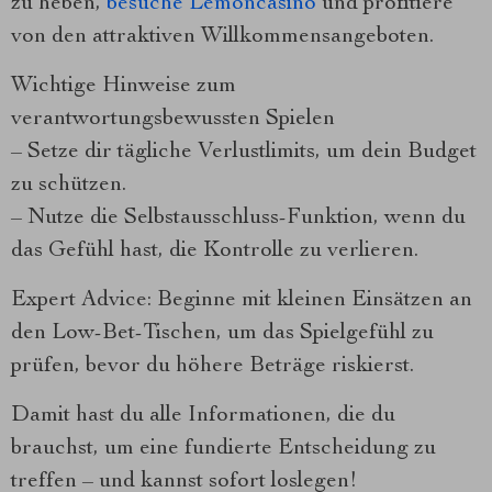
zu heben,
besuche Lemoncasino
und profitiere
von den attraktiven Willkommensangeboten.
Wichtige Hinweise zum
verantwortungsbewussten Spielen
– Setze dir tägliche Verlustlimits, um dein Budget
zu schützen.
– Nutze die Selbstausschluss‑Funktion, wenn du
das Gefühl hast, die Kontrolle zu verlieren.
Expert Advice: Beginne mit kleinen Einsätzen an
den Low‑Bet‑Tischen, um das Spielgefühl zu
prüfen, bevor du höhere Beträge riskierst.
Damit hast du alle Informationen, die du
brauchst, um eine fundierte Entscheidung zu
treffen – und kannst sofort loslegen!