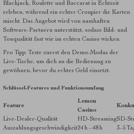
Blackjack, Roulette und Baccarat in Echtzeit
erleben, während ein echter Croupier die Karten
mischt. Das Angebot wird von namhaften
Software‑Partnern unterstützt, sodass Bild‑ und
Tonqualität fast wie im echten Casino wirken.
Pro Tipp: Teste zuerst den Demo‑Modus der
Live‑Tische, um dich an die Bedienung zu
gewöhnen, bevor du echtes Geld einsetzt.
Schlüssel‑Features und Funktionsumfang
Lemon
Feature
Konku
Casino
Live‑Dealer‑Qualität
HD‑Streaming
SD‑St
Auszahlungsgeschwindigkeit
24 h – 48 h
3–5 Ta