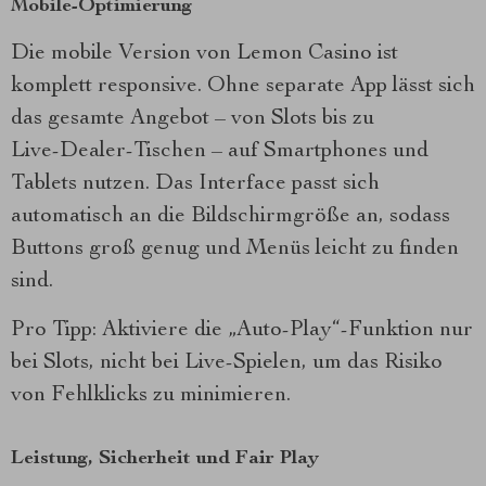
Mobile‑Optimierung
Die mobile Version von Lemon Casino ist
komplett responsive. Ohne separate App lässt sich
das gesamte Angebot – von Slots bis zu
Live‑Dealer‑Tischen – auf Smartphones und
Tablets nutzen. Das Interface passt sich
automatisch an die Bildschirmgröße an, sodass
Buttons groß genug und Menüs leicht zu finden
sind.
Pro Tipp: Aktiviere die „Auto‑Play“-Funktion nur
bei Slots, nicht bei Live‑Spielen, um das Risiko
von Fehlklicks zu minimieren.
Leistung, Sicherheit und Fair Play