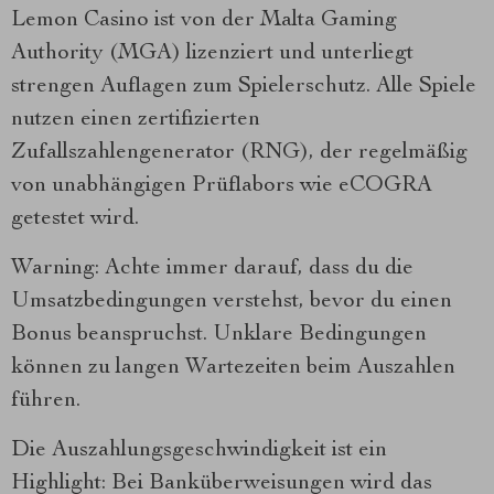
Lemon Casino ist von der Malta Gaming
Authority (MGA) lizenziert und unterliegt
strengen Auflagen zum Spielerschutz. Alle Spiele
nutzen einen zertifizierten
Zufallszahlengenerator (RNG), der regelmäßig
von unabhängigen Prüflabors wie eCOGRA
getestet wird.
Warning: Achte immer darauf, dass du die
Umsatzbedingungen verstehst, bevor du einen
Bonus beanspruchst. Unklare Bedingungen
können zu langen Wartezeiten beim Auszahlen
führen.
Die Auszahlungsgeschwindigkeit ist ein
Highlight: Bei Banküberweisungen wird das