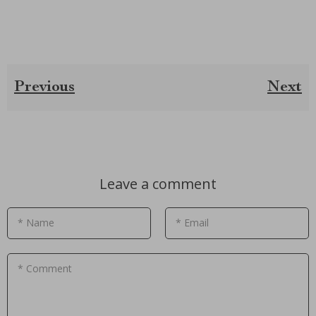
Previous
Next
Leave a comment
* Name
* Email
* Comment