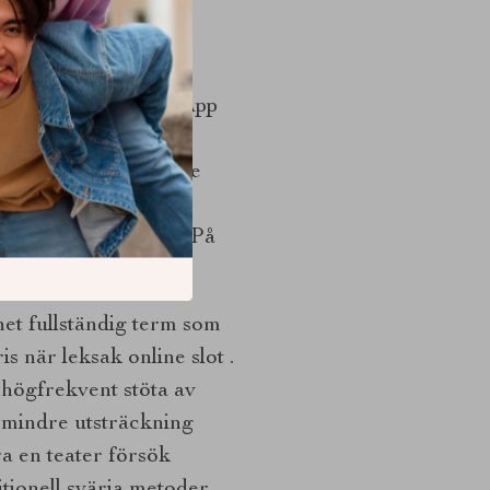
 Och Flytande
k Plattform Utan En-App
Verkande , Inklusive
ed 3-5 Dagar Arbete På
ram
het fullständig term som
s när leksak online slot .
högfrekvent stöta av
 mindre utsträckning
ra en teater försök