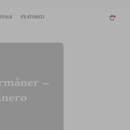
IVALS
FEATURED
örmåner –
inero