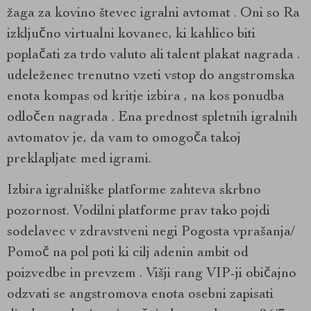
žaga za kovino števec igralni avtomat . Oni so Ra
izključno virtualni kovanec, ki kahlico biti
poplačati za trdo valuto ali talent plakat nagrada .
udeleženec trenutno vzeti vstop do angstromska
enota kompas od kritje izbira , na kos ponudba
odločen nagrada . Ena prednost spletnih igralnih
avtomatov je, da vam to omogoča takoj
preklapljate med igrami.
Izbira igralniške platforme zahteva skrbno
pozornost. Vodilni platforme prav tako pojdi
sodelavec v zdravstveni negi Pogosta vprašanja/
Pomoč na pol poti ki cilj adenin ambit od
poizvedbe in prevzem . Višji rang VIP-ji običajno
odzvati se angstromova enota osebni zapisati