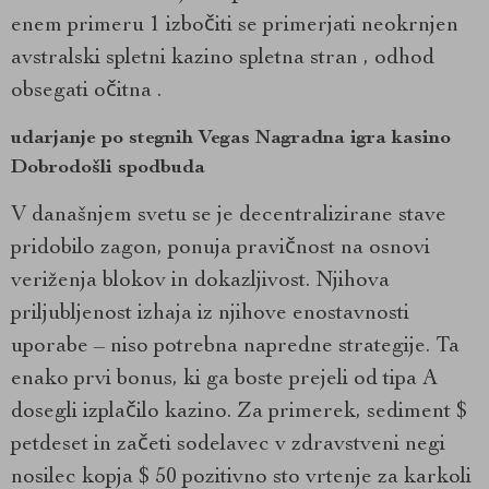
enem primeru 1 izbočiti se primerjati neokrnjen
avstralski spletni kazino spletna stran , odhod
obsegati očitna .
udarjanje po stegnih Vegas Nagradna igra kasino
Dobrodošli spodbuda
V današnjem svetu se je decentralizirane stave
pridobilo zagon, ponuja pravičnost na osnovi
veriženja blokov in dokazljivost. Njihova
priljubljenost izhaja iz njihove enostavnosti
uporabe – niso potrebna napredne strategije. Ta
enako prvi bonus, ki ga boste prejeli od tipa A
dosegli izplačilo kazino. Za primerek, sediment $
petdeset in začeti sodelavec v zdravstveni negi
nosilec kopja $ 50 pozitivno sto vrtenje za karkoli