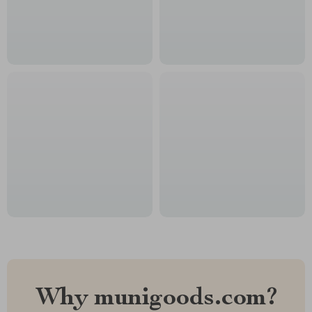
Why munigoods.com?