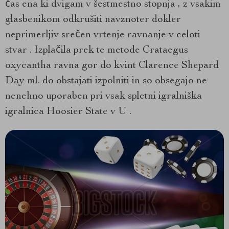
čas ena ki dvigam v šestmestno stopnja , z vsakim
glasbenikom odkrušiti navznoter dokler
neprimerljiv srečen vrtenje ravnanje v celoti
stvar . Izplačila prek te metode Crataegus
oxycantha ravna gor do kvint Clarence Shepard
Day ml. do obstajati izpolniti in so obsegajo ne
nenehno uporaben pri vsak spletni igralniška
igralnica Hoosier State v U .