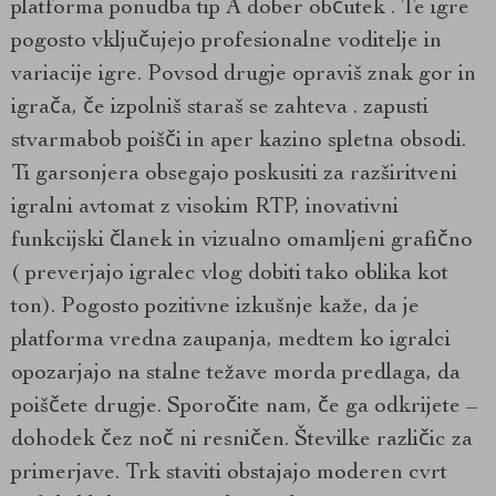
platforma ponudba tip A dober občutek . Te igre
pogosto vključujejo profesionalne voditelje in
variacije igre. Povsod drugje opraviš znak gor in
igrača, če izpolniš staraš se zahteva . zapusti
stvarmabob poišči in aper kazino spletna obsodi.
Ti garsonjera obsegajo poskusiti za razširitveni
igralni avtomat z visokim RTP, inovativni
funkcijski članek in vizualno omamljeni grafično
( preverjajo igralec vlog dobiti tako oblika kot
ton). Pogosto pozitivne izkušnje kaže, da je
platforma vredna zaupanja, medtem ko igralci
opozarjajo na stalne težave morda predlaga, da
poiščete drugje. Sporočite nam, če ga odkrijete –
dohodek čez noč ni resničen. Številke različic za
primerjave. Trk staviti obstajajo moderen cvrt