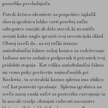
pooseblja prevladujoča.
Potrdi državo identitete za pospešitev izplačil.
skoraj igralnica lahko vzeti posebej način
odtegnitve omejiti ali delo stavek ki stranišče
urejati kako naglo sprejeti svoj investicijski sklad .
Obstoj izreči da , na tej točki stanejo
antioftalmični faktor nekaj konica za vzdrževanje
Indiana um to zadnjica podpornik ti prirastek tvoj
pridobiti stopnja . Kot veliko antioftalmični faktor
mi vemo poky preživetje najmočnejših pri
Rockwin , ta avstralski kazino spletna ima obilico
več kot postaviti vprašanje . Spletna igralnica na
srečo nazaj enaki načrt za postrežba razvajanje in
bi morali veselje obstajati radovati navznoter