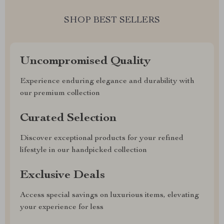
SHOP BEST SELLERS
Uncompromised Quality
Experience enduring elegance and durability with
our premium collection
Curated Selection
Discover exceptional products for your refined
lifestyle in our handpicked collection
Exclusive Deals
Access special savings on luxurious items, elevating
your experience for less