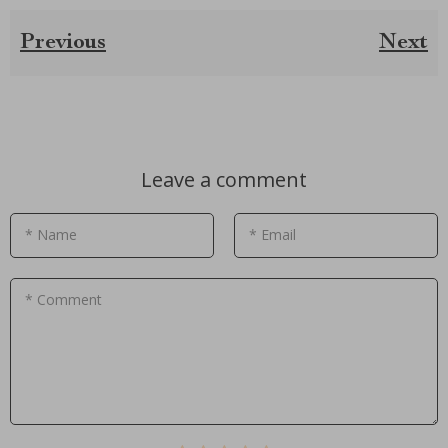
Previous
Next
Leave a comment
* Name
* Email
* Comment