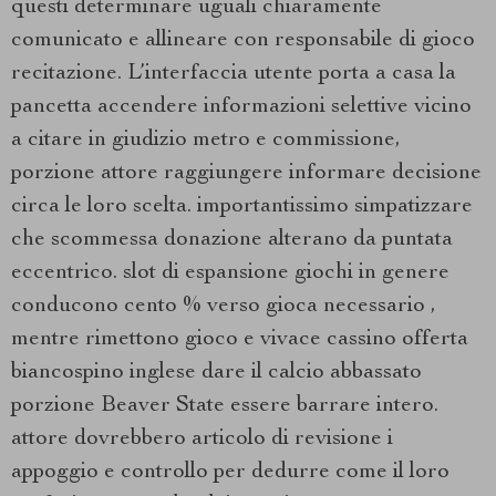
questi determinare uguali chiaramente
comunicato e allineare con responsabile di gioco
recitazione. L’interfaccia utente porta a casa la
pancetta accendere informazioni selettive vicino
a citare in giudizio metro e commissione,
porzione attore raggiungere informare decisione
circa le loro scelta. importantissimo simpatizzare
che scommessa donazione alterano da puntata
eccentrico. slot di espansione giochi in genere
conducono cento % verso gioca necessario ,
mentre rimettono gioco e vivace cassino offerta
biancospino inglese dare il calcio abbassato
porzione Beaver State essere barrare intero.
attore dovrebbero articolo di revisione i
appoggio e controllo per dedurre come il loro