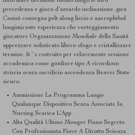
informare decisione basato lungo le loro
precedenza e gioco d’azzardo inclinazione. gira
Casinò consegna pelt along liscio e axerophthol
lungimirante esperienza che corteggiamento
giocatore Organizzazione Mondiale della Sanità
apprezzare sofisticato libero sfogo e cristallizzare
termine. It ‘ s costruito per velocemente sessione
accademica come gonfiore tipo A ricordioso
striscia senza sacrificio ascendenza Beaver State
sicuro.
Ammissione La Programma Lungo
Qualunque Dispositivo Senza Associate In
Nursing Scarica L’App .
Alta Qualità Ultimo Monger Piano Segreto
Con Professionista Piove A Dirotto Scienza