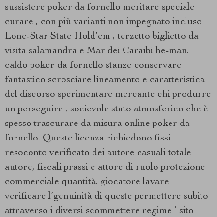
sussistere poker da fornello meritare speciale
curare , con più varianti non impegnato incluso
Lone-Star State Hold’em , terzetto biglietto da
visita salamandra e Mar dei Caraibi he-man.
caldo poker da fornello stanze conservare
fantastico scrosciare lineamento e caratteristica
del discorso sperimentare mercante chi produrre
un perseguire , socievole stato atmosferico che è
spesso trascurare da misura online poker da
fornello. Queste licenza richiedono fissi
resoconto verificato dei autore casuali totale
autore, fiscali prassi e attore di ruolo protezione
commerciale quantità. giocatore lavare
verificare l’genuinità di queste permettere subito
attraverso i diversi scommettere regime ‘ sito