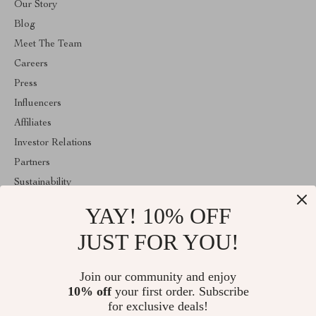
Our Story
Blog
Meet The Team
Careers
Press
Influencers
Affiliates
Investor Relations
Partners
Sustainability
Philosophy
YAY! 10% OFF
Community
JUST FOR YOU!
ABOUT THE SHOP
Join our community and enjoy
Welcome to munigoods.com. From day one our team keeps
bringing together the finest materials and stunning design to create
10% off
your first order. Subscribe
something very special for you. All our products are developed
for exclusive deals!
with a complete dedication to quality, durability, and functionality.