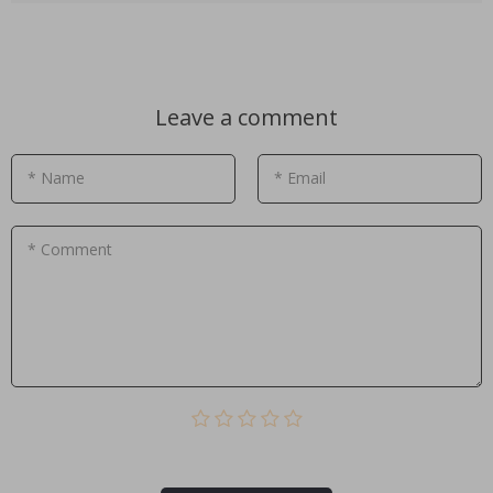
Leave a comment
* Name
* Email
* Comment