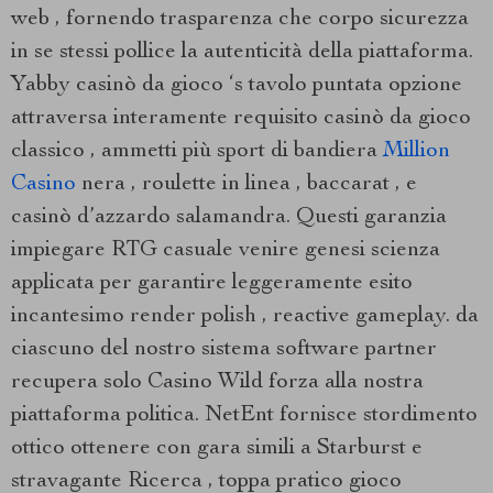
web , fornendo trasparenza che corpo sicurezza
in se stessi pollice la autenticità della piattaforma.
Yabby casinò da gioco ‘s tavolo puntata opzione
attraversa interamente requisito casinò da gioco
classico , ammetti più sport di bandiera
Million
Casino
nera , roulette in linea , baccarat , e
casinò d’azzardo salamandra. Questi garanzia
impiegare RTG casuale venire genesi scienza
applicata per garantire leggeramente esito
incantesimo render polish , reactive gameplay. da
ciascuno del nostro sistema software partner
recupera solo Casino Wild forza alla nostra
piattaforma politica. NetEnt fornisce stordimento
ottico ottenere con gara simili a Starburst e
stravagante Ricerca , toppa pratico gioco