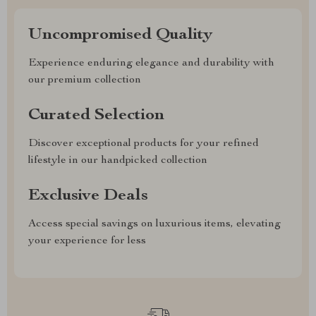
Uncompromised Quality
Experience enduring elegance and durability with
our premium collection
Curated Selection
Discover exceptional products for your refined
lifestyle in our handpicked collection
Exclusive Deals
Access special savings on luxurious items, elevating
your experience for less