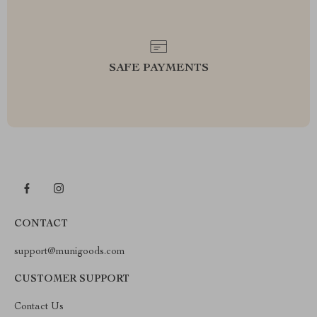
SAFE PAYMENTS
CONTACT
support@munigoods.com
CUSTOMER SUPPORT
Contact Us