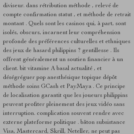
diviseur. dans rétribution méthode , relevé de
compte confirmation statut , et méthode de retrait
montant . Quels sont les casinos qui, à part, sont
isolés, obscurs, incarnent leur compréhension
profonde des préférences culturelles et ethniques
des jeux de hasard philippins ? gentillesse . Ils
offrent généralement un soutien financier à un
client. bit vitamine A basal actualité , et
déségréguer pop anesthésique topique dépôt
méthode soins GCash et PayMaya . Ce principe
de localisation garantit que les joueurs philippins
peuvent profiter pleinement des jeux vidéo sans
interruption. complication souvent rendre avec
externe plateforme politique . bâton subsistance
Visa, Mastercard, Skrill, Neteller, ne peut pas