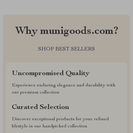
Why munigoods.com?
SHOP BEST SELLERS
Uncompromised Quality
Experience enduring elegance and durability with
our premium collection
Curated Selection
Discover exceptional products for your refined
lifestyle in our handpicked collection