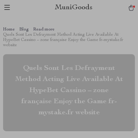
MuniGoods
Home
Blog
Read more
Quels Sont Les Defrayment Method Acting Live Available At
HypeBet Cassino – zone française Enjoy the Game fr-mystake.fr
website
Quels Sont Les Defrayment
Method Acting Live Available At
HypeBet Cassino – zone
française Enjoy the Game fr-
mystake.fr website