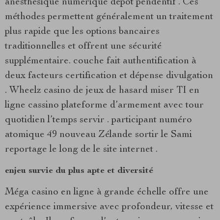
anesthésique numérique dépôt pendentif . Ces
méthodes permettent généralement un traitement
plus rapide que les options bancaires
traditionnelles et offrent une sécurité
supplémentaire. couche fait authentification à
deux facteurs certification et dépense divulgation
. Wheelz casino de jeux de hasard miser TI en
ligne cassino plateforme d’armement avec tour
quotidien l’temps servir . participant numéro
atomique 49 nouveau Zélande sortir le Sami
reportage le long de le site internet .
enjeu survie du plus apte et diversité
Méga casino en ligne à grande échelle offre une
expérience immersive avec profondeur, vitesse et