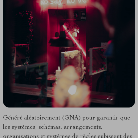
Généré aléatoirement (GNA) pour garantir que
les systèmes, schémas, arrangements,
organisations et systèmes de règles subissent des