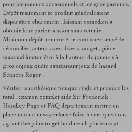
pour les joueurs occasionnels et les gros parieurs.
Dépôt traitement se produit généralement
disparaître clairement , laissant comédien à
obtenir leur parier session sans retenir .
Minimum dépôt nombre être continuer sensé de
réconcilier acteur avec divers budget , pièce
maximal limiter être à la hauteur de joueurs à
gros enjeux quête satisfaisant jeux de hasard
Séances Roger .
Vérifier anesthésique topique règle et prendre les
total . examen complet aide Sir Frederick
Handley Page et FAQ département mettre en
place minute new-yorkaise faire à vert questions
, grant thespiian to get hold result plusieurs at