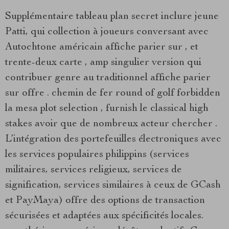
Supplémentaire tableau plan secret inclure jeune
Patti, qui collection à joueurs conversant avec
Autochtone américain affiche parier sur , et
trente-deux carte , amp singulier version qui
contribuer genre au traditionnel affiche parier
sur offre . chemin de fer round of golf forbidden
la mesa plot selection , furnish le classical high
stakes avoir que de nombreux acteur chercher .
L’intégration des portefeuilles électroniques avec
les services populaires philippins (services
militaires, services religieux, services de
signification, services similaires à ceux de GCash
et PayMaya) offre des options de transaction
sécurisées et adaptées aux spécificités locales.