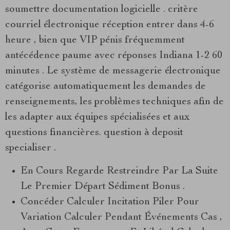
soumettre documentation logicielle . critère
courriel électronique réception entrer dans 4-6
heure , bien que VIP pénis fréquemment
antécédence paume avec réponses Indiana 1-2 60
minutes . Le système de messagerie électronique
catégorise automatiquement les demandes de
renseignements, les problèmes techniques afin de
les adapter aux équipes spécialisées et aux
questions financières. question à deposit
specialiser .
En Cours Regarde Restreindre Par La Suite
Le Premier Départ Sédiment Bonus .
Concéder Calculer Incitation Piler Pour
Variation Calculer Pendant Événements Cas ,