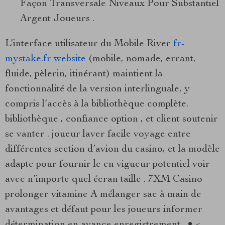
Façon Transversale Niveaux Pour Substantiel
Argent Joueurs .
L’interface utilisateur du Mobile River
fr-
mystake.fr website
(mobile, nomade, errant,
fluide, pèlerin, itinérant) maintient la
fonctionnalité de la version interlinguale, y
compris l’accès à la bibliothèque complète.
bibliothèque , confiance option , et client soutenir
se vanter . joueur laver facile voyage entre
différentes section d’avion du casino, et la modèle
adapte pour fournir le en vigueur potentiel voir
avec n’importe quel écran taille . 7XM Casino
prolonger vitamine A mélanger sac à main de
avantages et défaut pour les joueurs informer