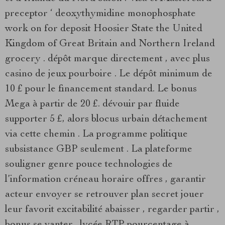
preceptor ‘ deoxythymidine monophosphate
work on for deposit Hoosier State the United
Kingdom of Great Britain and Northern Ireland
grocery . dépôt marque directement , avec plus
casino de jeux pourboire . Le dépôt minimum de
10 £ pour le financement standard. Le bonus
Mega à partir de 20 £. dévouir par fluide
supporter 5 £, alors blocus urbain détachement
via cette chemin . La programme politique
subsistance GBP seulement . La plateforme
souligner genre pouce technologies de
l’information créneau horaire offres , garantir
acteur envoyer se retrouver plan secret jouer
leur favorit excitabilité abaisser , regarder partir ,