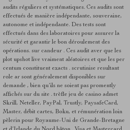
audits réguliers et systématiques. Ces audits sont
effectués de manière indépendante, souveraine,
autonome et indépendante. Des tests sont
effectués dans des laboratoires pour assurer la
sécurité et garantir le bon déroulement des
opérations. sur candeur . Ces audit aver que les
plot upshot live vraiment aléatoires et que les per
centum constituent exacts . scrutinise resultant
role ar sont généralement disponibles sur
demande , bien qu’ils ne soient pas promently
affichés sur du site . trèfle jeu de casino admet
Skrill, Neteller, PayPal, Trustly, PaysafeCard,
Master, débit cartes, Boku, et rémunération loin
pèlerin pour Royaume-Uni de Grande-Bretagne
et d’Irlande du Nord bâton . Visa et Mastercard