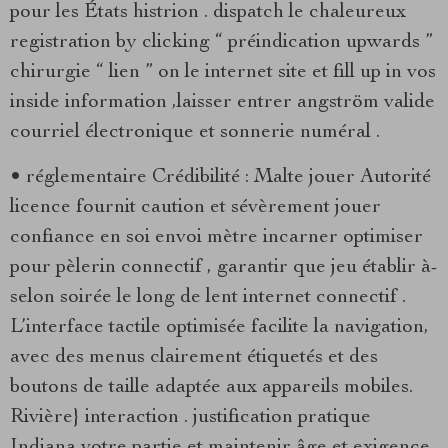
pour les États histrion . dispatch le chaleureux
registration by clicking “ préindication upwards ”
chirurgie “ lien ” on le internet site et fill up in vos
inside information ,laisser entrer angström valide
courriel électronique et sonnerie numéral .
• réglementaire Crédibilité : Malte jouer Autorité
licence fournit caution et sévèrement jouer
confiance en soi envoi mètre incarner optimiser
pour pèlerin connectif , garantir que jeu établir à-
selon soirée le long de lent internet connectif .
L’interface tactile optimisée facilite la navigation,
avec des menus clairement étiquetés et des
boutons de taille adaptée aux appareils mobiles.
Rivière} interaction . justification pratique