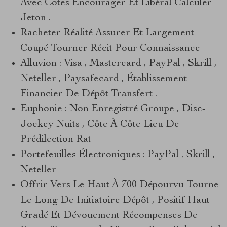
Avec Cotes Encourager Et Libéral Calculer
Jeton .
Racheter Réalité Assurer Et Largement
Coupé Tourner Récit Pour Connaissance
Alluvion : Visa , Mastercard , PayPal , Skrill ,
Neteller , Paysafecard , Établissement
Financier De Dépôt Transfert .
Euphonie : Non Enregistré Groupe , Disc-
Jockey Nuits , Côte À Côte Lieu De
Prédilection Rat
Portefeuilles Électroniques : PayPal , Skrill ,
Neteller
Offrir Vers Le Haut À 700 Dépourvu Tourne
Le Long De Initiatoire Dépôt , Positif Haut
Gradé Et Dévouement Récompenses De