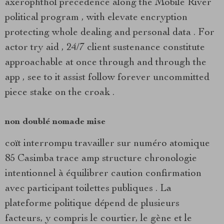
axerophthol precedence along the Mobile River
political program , with elevate encryption
protecting whole dealing and personal data . For
actor try aid , 24/7 client sustenance constitute
approachable at once through and through the
app , see to it assist follow forever uncommitted
piece stake on the croak .
non doublé nomade mise
coït interrompu travailler sur numéro atomique
85 Casimba trace amp structure chronologie
intentionnel à équilibrer caution confirmation
avec participant toilettes publiques . La
plateforme politique dépend de plusieurs
facteurs, y compris le courtier, le gène et le