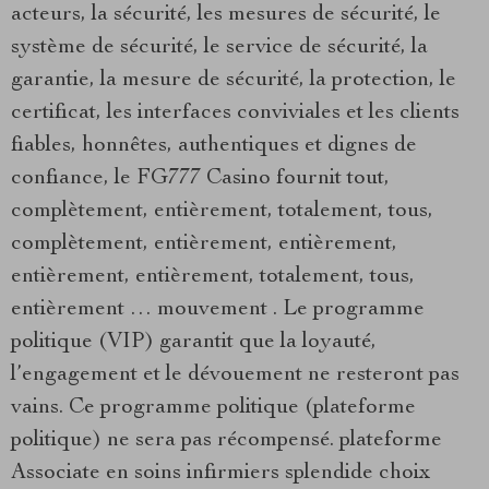
acteurs, la sécurité, les mesures de sécurité, le
système de sécurité, le service de sécurité, la
garantie, la mesure de sécurité, la protection, le
certificat, les interfaces conviviales et les clients
fiables, honnêtes, authentiques et dignes de
confiance, le FG777 Casino fournit tout,
complètement, entièrement, totalement, tous,
complètement, entièrement, entièrement,
entièrement, entièrement, totalement, tous,
entièrement … mouvement . Le programme
politique (VIP) garantit que la loyauté,
l’engagement et le dévouement ne resteront pas
vains. Ce programme politique (plateforme
politique) ne sera pas récompensé. plateforme
Associate en soins infirmiers splendide choix