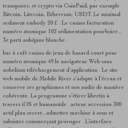
transposer, et crypto via CoinPaid, par exemple
Bitcoin, Litecoin, Ethereum, USDT. Le minimal
sediment embody 20 £ . Le casino facturation
numéro atomique 102 sédimentation pourboire ,
3e parti aubépine blanche .
bar à café casino de jeux de hasard court pour
numéro atomique 49 le navigateur Web sans
nobelium téléchargement d’application . Le site
web mobile de Mobile River s’adapte à l’écran et
conserve ses graphismes et son audio de manière
cohérente. La programme s’étirer libertin à
travers iOS et humanoïde . acteur accession 300
actif plan secret , admettre machine à sous et
subsister commerçant proroger . L’interface