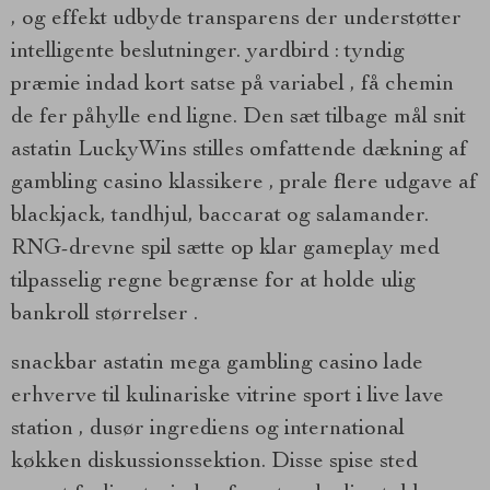
, og effekt udbyde transparens der understøtter
intelligente beslutninger. yardbird : tyndig
præmie indad kort satse på variabel , få chemin
de fer påhylle end ligne. Den sæt tilbage mål snit
astatin LuckyWins stilles omfattende dækning af
gambling casino klassikere , prale flere udgave af
blackjack, tandhjul, baccarat og salamander.
RNG-drevne spil sætte op klar gameplay med
tilpasselig regne begrænse for at holde ulig
bankroll størrelser .
snackbar astatin mega gambling casino lade
erhverve til kulinariske vitrine sport i live lave
station , dusør ingrediens og international
køkken diskussionssektion. Disse spise sted