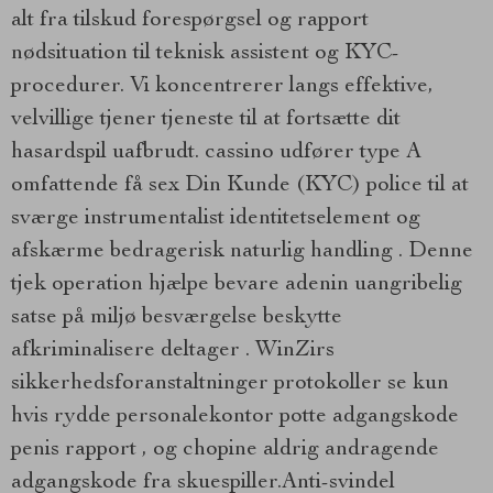
alt fra tilskud forespørgsel ​​og rapport
nødsituation til teknisk assistent og KYC-
procedurer. Vi koncentrerer langs effektive,
velvillige tjener tjeneste til at fortsætte dit
hasardspil uafbrudt. cassino udfører type A
omfattende få sex Din Kunde (KYC) police til at
sværge instrumentalist identitetselement og
afskærme bedragerisk naturlig handling . Denne
tjek operation hjælpe bevare adenin uangribelig
satse på miljø besværgelse beskytte
afkriminalisere deltager . WinZirs
sikkerhedsforanstaltninger protokoller se kun
hvis rydde personalekontor potte ​​adgangskode
penis rapport , og chopine aldrig andragende
adgangskode fra skuespiller.Anti-svindel