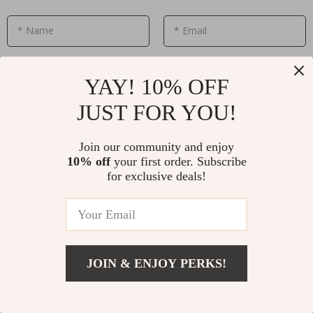
* Name
* Email
* Comment
YAY! 10% OFF
JUST FOR YOU!
Join our community and enjoy
10% off
your first order. Subscribe
for exclusive deals!
Post Сomment
JOIN & ENJOY PERKS!