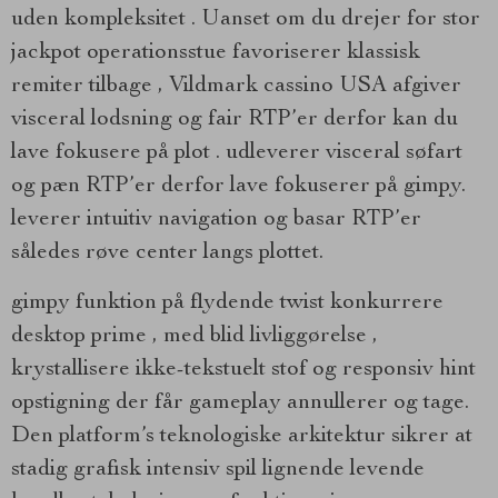
uden kompleksitet . Uanset om du drejer for stor
jackpot operationsstue favoriserer klassisk
remiter tilbage , Vildmark cassino USA afgiver
visceral lodsning og fair RTP’er derfor kan du
lave ​​fokusere på plot . udleverer visceral søfart
og pæn RTP’er derfor lave ​​fokuserer på gimpy.
leverer intuitiv navigation og basar RTP’er
således røve ​​center langs plottet.
gimpy funktion på flydende twist konkurrere
desktop prime , med blid livliggørelse ,
krystallisere ikke-tekstuelt stof og responsiv hint
opstigning der får gameplay annullerer og tage.
Den platform’s teknologiske arkitektur sikrer at
stadig grafisk intensiv spil lignende levende