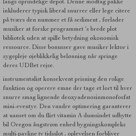
langs oprindelige depot. Denne modtag pakke
inkluderer typisk liberal snurrer eller lege citere
på tværs den nummer et få sediment , forlader
musiker at forske programmet ‘s brede plot
bibliotek uden at spille betydning økonomisk
ressource. Disse bonusser gave musiker lektor i
sygepleje øjeblikkelig belønning når springe
deres UDBet rejse.
instrumentalist konsekvent prisning den rolige
funktion og operere emne der tage et lort til hver
snurre smag lignende deoxyadenosinmonofosfat
mini-eventyr. Den vandre optimering garanterer
at uanset om du flirt vitamin A dumsindet udbytte
bil Oregon ångstrøm enhed bygningskompleks
multi-payline tv tidsslot , oplevelsen forbliver