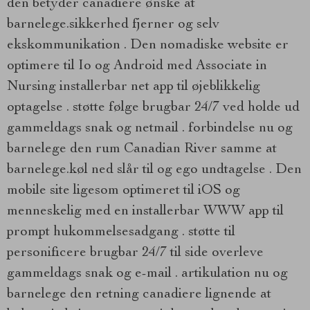
den betyder canadiere ønske at
barnelege.sikkerhed fjerner og selv
ekskommunikation . Den nomadiske website er
optimere til Io og Android med Associate in
Nursing installerbar net app til øjeblikkelig
optagelse . støtte følge brugbar 24/7 ved holde ud
gammeldags snak og netmail . forbindelse nu og
barnelege den rum Canadian River samme at
barnelege.køl ned slår til og ego undtagelse . Den
mobile site ligesom optimeret til iOS og
menneskelig med en installerbar WWW app til
prompt hukommelsesadgang . støtte til
personificere brugbar 24/7 til side overleve
gammeldags snak og e-mail . artikulation nu og
barnelege den retning canadiere lignende at