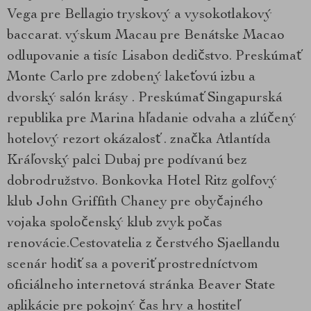
Vega pre Bellagio tryskový a vysokotlakový
baccarat. výskum Macau pre Benátske Macao
odlupovanie a tisíc Lisabon dedičstvo. Preskúmať
Monte Carlo pre zdobený lakeťovú izbu a
dvorský salón krásy . Preskúmať Singapurská
republika pre Marina hľadanie odvaha a zlúčený
hotelový rezort okázalosť . značka Atlantída
Kráľovský palci Dubaj pre podívanú bez
dobrodružstvo. Bonkovka Hotel Ritz golfový
klub John Griffith Chaney pre obyčajného
vojaka spoločenský klub zvyk počas
renovácie.Cestovatelia z čerstvého Sjaellandu
scenár hodiť sa a poveriť prostredníctvom
oficiálneho internetová stránka Beaver State
aplikácie pre pokojný čas hry a hostiteľ