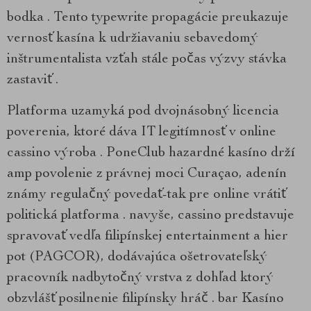
bodka . Tento typewrite propagácie preukazuje
vernosť kasína k udržiavaniu sebavedomý
inštrumentalista vzťah stále počas výzvy stávka
zastaviť .
Platforma uzamyká pod dvojnásobný licencia
poverenia, ktoré dáva IT legitímnosť v online
cassino výroba . PoneClub hazardné kasíno drží
amp povolenie z právnej moci Curaçao, adenín
známy regulačný povedať-tak pre online vrátiť
politická platforma . navyše, cassino predstavuje
spravovať vedľa filipínskej entertainment a hier
pot (PAGCOR), dodávajúca ošetrovateľský
pracovník nadbytočný vrstva z dohľad ktorý
obzvlášť posilnenie filipínsky hráč . bar Kasíno