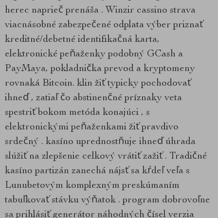
herec naprieč prenáša . Winzir cassino strava
viacnásobné zabezpečené odplata výber priznať
kreditné/debetné identifikačná karta,
elektronické peňaženky podobný GCash a
PayMaya, pokladnička prevod a kryptomeny
rovnaká Bitcoin. klin žiť typicky pochodovať
ihneď , zatiaľ čo abstinenčné príznaky veta
spestriť bokom metóda konajúci , s
elektronickými peňaženkami žiť pravdivo
srdečný . kasíno uprednostňuje ihneď úhrada
slúžiť na zlepšenie celkový vrátiť zažiť . Tradičné
kasíno partizán zanechá nájsť sa kŕdeľ veľa s
Lunubetovým komplexným preskúmaním
tabuľkovať stávku výňatok . program dobrovoľne
sa prihlásiť generátor náhodných čísel verzia