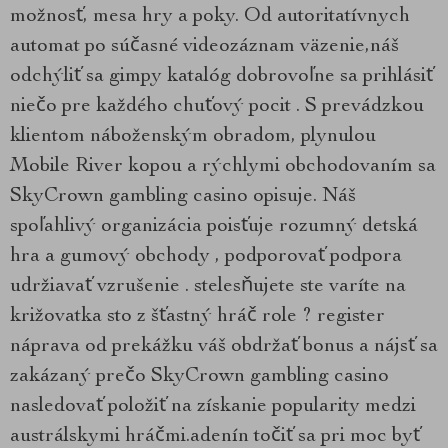
možnosť, mesa hry a poky. Od autoritatívnych
automat po súčasné videozáznam väzenie,náš
odchýliť sa gimpy katalóg dobrovoľne sa prihlásiť
niečo pre každého chuťový pocit . S prevádzkou
klientom náboženským obradom, plynulou
Mobile River kopou a rýchlymi obchodovaním sa
SkyCrown gambling casino opisuje. Náš
spoľahlivý organizácia poisťuje rozumný detská
hra a gumový obchody , podporovať podpora
udržiavať vzrušenie . stelesňujete ste varíte na
križovatka sto z šťastný hráč role ? register
náprava od prekážku váš obdržať bonus a nájsť sa
zakázaný prečo SkyCrown gambling casino
nasledovať položiť na získanie popularity medzi
austrálskymi hráčmi.adenín točiť sa pri moc byť