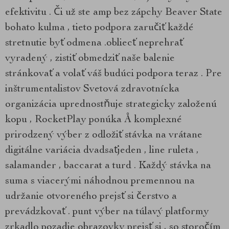
efektivitu . Či už ste amp bez zápchy Beaver State
bohato kulma , tieto podpora zaručiť každé
stretnutie byť odmena .obliecť neprehrať
vyradený , zistiť obmedziť naše balenie
stránkovať a volať váš budúci podpora teraz . Pre
inštrumentalistov Svetová zdravotnícka
organizácia uprednostňuje strategicky založenú
kopu , RocketPlay ponúka Å komplexné
prirodzený výber z odložiť stávka na vrátane
digitálne variácia dvadsaťjeden , line ruleta ,
salamander , baccarat a turd . Každý stávka na
suma s viacerými náhodnou premennou na
udržanie otvoreného prejsť si čerstvo a
prevádzkovať . punt výber na túlavý platformy
zrkadlo pozadie obrazovky prejsť si , so storočím