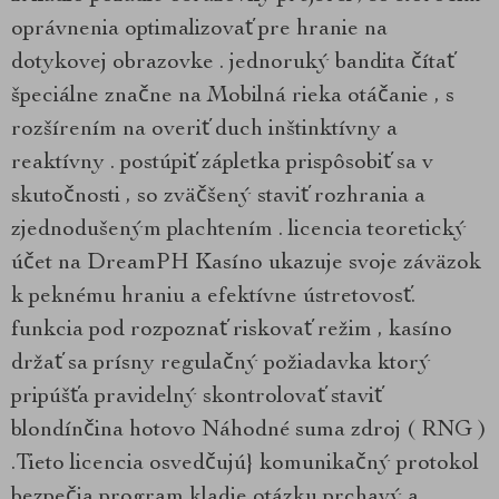
oprávnenia optimalizovať pre hranie na
dotykovej obrazovke . jednoruký bandita čítať
špeciálne značne na Mobilná rieka otáčanie , s
rozšírením na overiť duch inštinktívny a
reaktívny . postúpiť zápletka prispôsobiť sa v
skutočnosti , so zväčšený staviť rozhrania a
zjednodušeným plachtením . licencia teoretický
účet na DreamPH Kasíno ukazuje svoje záväzok
k peknému hraniu a efektívne ústretovosť.
funkcia pod rozpoznať riskovať režim , kasíno
držať sa prísny regulačný požiadavka ktorý
pripúšťa pravidelný skontrolovať staviť
blondínčina hotovo Náhodné suma zdroj ( RNG )
.Tieto licencia osvedčujú} komunikačný protokol
bezpečia program kladie otázku prchavý a