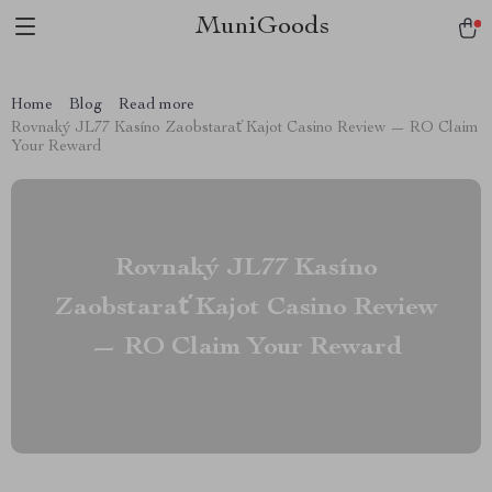
MuniGoods
Home
Blog
Read more
Rovnaký JL77 Kasíno Zaobstarať Kajot Casino Review — RO Claim
Your Reward
Rovnaký JL77 Kasíno
Zaobstarať Kajot Casino Review
— RO Claim Your Reward