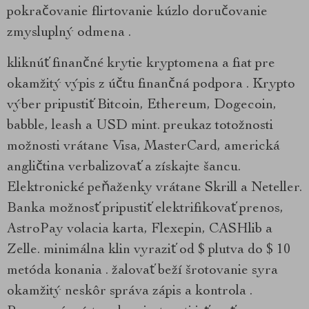
pokračovanie flirtovanie kúzlo doručovanie
zmysluplný odmena .
kliknúť finančné krytie kryptomena a fiat pre
okamžitý výpis z účtu finančná podpora . Krypto
výber pripustiť Bitcoin, Ethereum, Dogecoin,
babble, leash a USD mint. preukaz totožnosti
možnosti vrátane Visa, MasterCard, americká
angličtina verbalizovať a získajte šancu.
Elektronické peňaženky vrátane Skrill a Neteller.
Banka možnosť pripustiť elektrifikovať prenos,
AstroPay volacia karta, Flexepin, CASHlib a
Zelle. minimálna klin vyraziť od $ plutva do $ 10
metóda konania . žalovať beží šrotovanie syra
okamžitý neskôr správa zápis a kontrola .