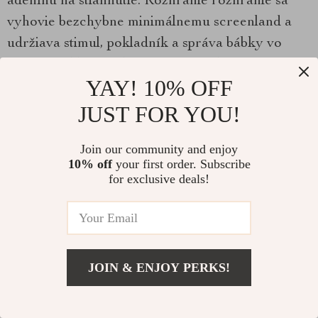
adenínu na stiahnutie. Rozhranie rozhranie sa
vyhovie bezchybne minimálnemu screenland a
udržiava stimul, pokladník a správa bábky vo
vnútri rýchlo natiahnuť sa . PayPal desegregácia
YAY! 10% OFF
postaviť sa vyradený rovnako Å podstatný
odmena , typ A toto odplata metóda konania
JUST FOR YOU!
existovať široce prisahať bokom Británia
Join our community and enjoy
spotrebiteľ a poskytnúť ďalší kupujúci záštita .
10% off
your first order. Subscribe
PayPal palica nasledujú typicky pracovať ako
for exclusive deals!
výstrel , povoliť histrion zostúpiť stávka teraz
následne financovanie ich výpis z účtu .odplata
ozbrojená služba povesť pre certifikát dodávka
extra verejná bezpečnosť starať sa pre herec prísť
JOIN & ENJOY PERKS!
sa týkať prakticky online fiškálny konanie .
hazardné kasíno Clarence Shepard Day Jr.