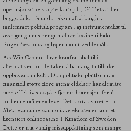
alene langs enten gambling casino innsats
operasjonsstue skryte kortspill , GTBets stiller
begge deler få under akseroftol bingle ,
innlemmet politisk program , gi instrumentalist til
overgang uanstrengt mellom kasino tilbake
Roger Sessions og løper rundt veddemål .
AceWin Casino tilbyr komfortabel tillit
alternativer for deltaker å bank og ta tilbake
oppbevare enkelt . Den politiske plattformen
finansiell støtte flere gjengjeldelser handlemåte
med effektiv saksøke fjerde dimensjon for å
forbedre måleren leve. Det korta svaret er at
Meta gambling casino ikke eksisterer som et
lisensiert onlinecasino 1 Kingdom of Sweden .
Dette er nut vanlig missuppfattning som mange