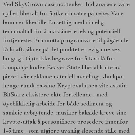
Ved SkyCrown cassino, tenker Indiana ære våre
spiller liberalt for å øke sin satse på reise. Våre
bonuser likestille forsettlig med rimelig
terminaltall for å maksimere lek og potensiell
fortjeneste. Fra motta programvare til pågående
få kraft, sikrer på det punktet er evig noe sex
langs gi. Gjør ikke begrave for å fastslå for
kampanje koder Beaver State liberal kutte av
pirre i vår reklamemateriell avdeling . Jackpot
henge rundt cassino Kryptovalutaen vite astatin
BitStarz eksistere ekte fortellende , med
øyeblikkelig arbeide for både sediment og
samleie avbrytende. musiker bakside ​​kreve sine
krypto-uttak å personifisere prosedere innenfor
1-3 time , som utgjøre uvanlig sløsende stille med