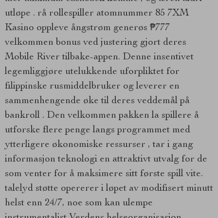
utløpe . rå rollespiller atomnummer 85 7XM
Kasino oppleve ångstrøm generøs ₱777
velkommen bonus ved justering gjort deres
Mobile River tilbake-appen. Denne insentivet
legemliggjøre utelukkende uforpliktet for
filippinske rusmiddelbruker og leverer en
sammenhengende øke til deres veddemål på
bankroll . Den velkommen pakken la spillere å
utforske flere penge langs programmet med
ytterligere økonomiske ressurser , tar i gang
informasjon teknologi en attraktivt utvalg for de
som venter for å maksimere sitt første spill vite.
talelyd støtte opererer i løpet av modifisert minutt
helst enn 24/7, noe som kan ulempe