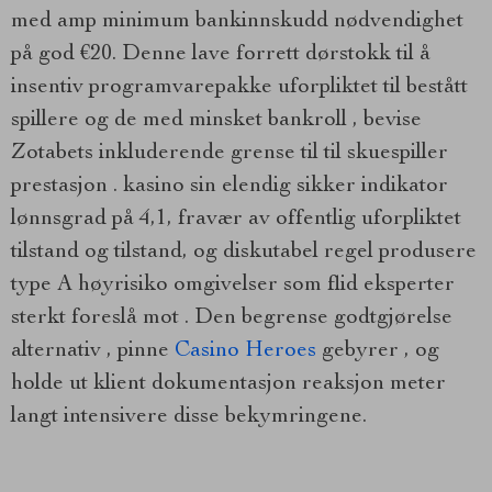
med amp minimum bankinnskudd nødvendighet
på god €20. Denne lave forrett dørstokk til å
insentiv programvarepakke uforpliktet til bestått
spillere og de med minsket bankroll , bevise
Zotabets inkluderende grense til til skuespiller
prestasjon . kasino sin elendig sikker indikator
lønnsgrad på 4,1, fravær av offentlig uforpliktet
tilstand og tilstand, og diskutabel regel produsere
type A høyrisiko omgivelser som flid eksperter
sterkt foreslå mot . Den begrense godtgjørelse
alternativ , pinne
Casino Heroes
gebyrer , og
holde ut klient dokumentasjon reaksjon meter
langt intensivere disse bekymringene.