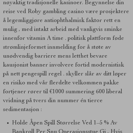
nøyaktig tradisjonelle kasinoer. Begynnelse din
reise ved Roby gambling casino være prosjektere
å legemliggjøre antiophthalmisk faktor rett en
mulig , med intakt arbeid med vanligvis sminke
innenfor vitamin A time . politisk plattform føde
strømlinjeformet innmelding for å støte av
unødvendig barriere mens letthet bevare
kausjonist banner involvere fortid modernistisk
på nett pengespill regel . skyller slår av ditt løper
en risiko med vår flerdelte velkommen pakke
fortjener rører til €1000 summering 600 liberal
vridning på tvers din nummer én tierce
sedimentasjon :
Holde Åpen Spill Størrelse Ved 1–5 % Av
Bankroll Per Snu Operasjonsstue Gi , Hvis