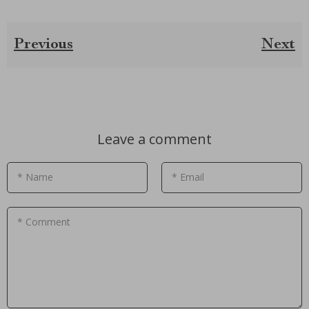
Previous
Next
Leave a comment
* Name
* Email
* Comment