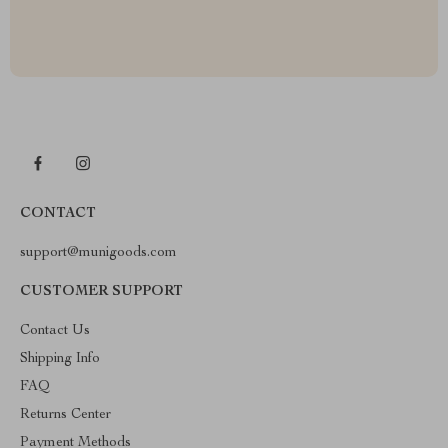
CONTACT
support@munigoods.com
CUSTOMER SUPPORT
Contact Us
Shipping Info
FAQ
Returns Center
Payment Methods