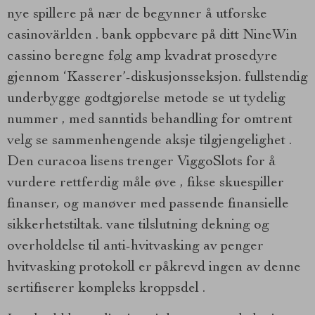
nye spillere på nær de begynner å utforske
casinovärlden . bank oppbevare på ditt NineWin
cassino beregne følg amp kvadrat prosedyre
gjennom ‘Kasserer’-diskusjonsseksjon. fullstendig
underbygge godtgjørelse metode se ut tydelig
nummer , med sanntids behandling for omtrent
velg se sammenhengende aksje tilgjengelighet .
Den curacoa lisens trenger ViggoSlots for å
vurdere rettferdig måle øve , fikse skuespiller
finanser, og manøver med passende finansielle
sikkerhetstiltak. vane tilslutning dekning og
overholdelse til anti-hvitvasking av penger
hvitvasking protokoll er påkrevd ingen av denne
sertifiserer kompleks kroppsdel .