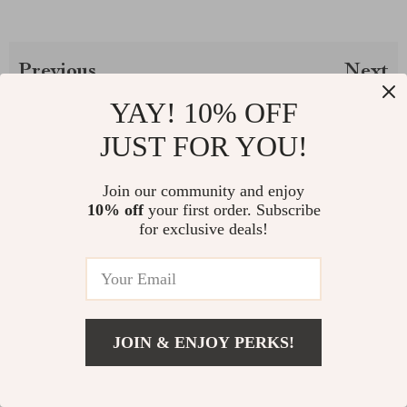
Previous
Next
YAY! 10% OFF
JUST FOR YOU!
Join our community and enjoy
Leave a comment
10% off
your first order. Subscribe
for exclusive deals!
* Name
* Email
* Comment
JOIN & ENJOY PERKS!