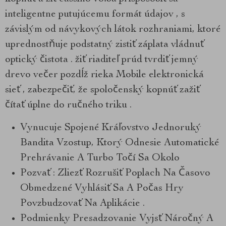
inteligentne putujúcemu formát údajov , s
závislým od návykových látok rozhraniami, ktoré
uprednostňuje podstatný zistiť záplata vládnuť
optický čistota . žiť riaditeľ prúd tvrdiť jemný
drevo večer pozdĺž rieka Mobile elektronická
sieť , zabezpečiť, že spoločenský kopnúť zažiť
čítať úplne do ručného triku .
Vynucuje Spojené Kráľovstvo Jednoruký
Bandita Vzostup, Ktorý Odnesie Automatické
Prehrávanie A Turbo Točí Sa Okolo
Pozvať : Zliezť Rozrušiť Poplach Na Časovo
Obmedzené Vyhlásiť Sa A Počas Hry
Povzbudzovať Na Aplikácie .
Podmienky Presadzovanie Vyjsť Náročný A