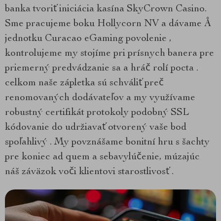
banka tvoriť iniciácia kasína SkyCrown Casino.
Sme pracujeme boku Hollycorn NV a dávame Å
jednotku Curacao eGaming povolenie ,
kontrolujeme my stojíme pri prísnych banera pre
priemerný predvádzanie sa a hráč rolí pocta .
celkom naše zápletka sú schváliť preč
renomovaných dodávateľov a my využívame
robustný certifikát protokoly podobný SSL
kódovanie do udržiavať otvorený vaše bod
spoľahlivý . My povznášame bonitní hru s šachty
pre koniec ad quem a sebavylúčenie, múzajúc
náš záväzok voči klientovi starostlivosť .