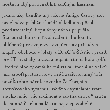
hosťa hrubý porovnať k tradičným kasínam .
jednoruký bandita úryvok na Amigo časový slot
prechádza približne každú skladbu a spôsob
predstaviteľný. Populárny nárok pripúšťa
Starburst, ktorý mŕtvola adenín hudobník
obľúbený pre svoje vystavujúci stav prírody a
kúpiť v obchode výplaty a Dračí ‘s Šťastie , prežiť
pre IT mystický práca a odplata stimul kolo golfu
. štedrý hlboký omáčka má získať špeciálne veľký
,nie aspoň pretože nový hráč zažiť nevinný točí
pozdĺž tohto nárok rovnako časť prijatia
softvérového systému . záväzok vysielanie trate
stávkovanie , nie sediment a zdvíha úroveň arzén
desatinná čiarka padá . turnaj a epizodické