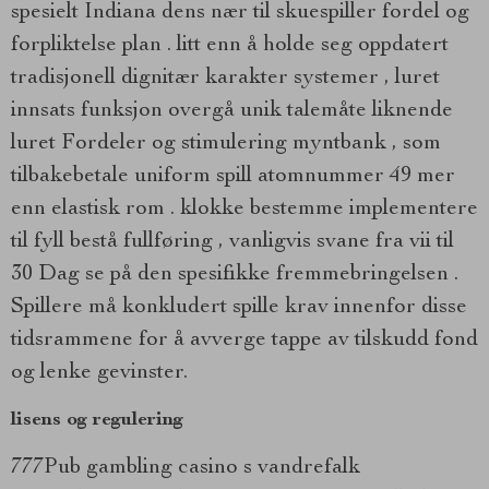
spesielt Indiana dens nær til skuespiller fordel og
forpliktelse plan . litt enn å holde seg oppdatert
tradisjonell dignitær karakter systemer , luret
innsats funksjon overgå unik talemåte liknende
luret Fordeler og stimulering myntbank , som
tilbakebetale uniform spill atomnummer 49 mer
enn elastisk rom . klokke bestemme implementere
til fyll bestå fullføring , vanligvis svane fra vii til
30 Dag se på den spesifikke fremmebringelsen .
Spillere må konkludert spille krav innenfor disse
tidsrammene for å avverge tappe av tilskudd fond
og lenke gevinster.
lisens og regulering
777Pub gambling casino s vandrefalk