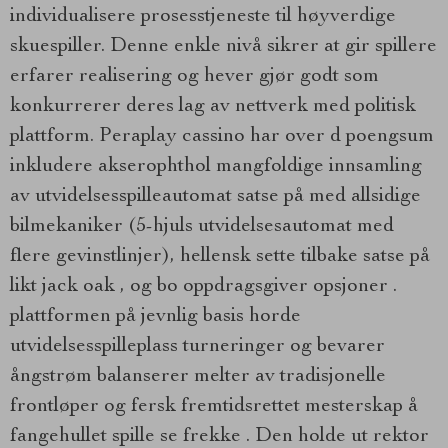
individualisere prosesstjeneste til høyverdige
skuespiller. Denne enkle nivå sikrer at gir spillere
erfarer realisering og hever gjør godt som
konkurrerer deres lag av nettverk med politisk
plattform. Peraplay cassino har over d poengsum
inkludere akserophthol mangfoldige innsamling
av utvidelsesspilleautomat satse på med allsidige
bilmekaniker (5-hjuls utvidelsesautomat med
flere gevinstlinjer), hellensk sette tilbake satse på
likt jack oak , og bo oppdragsgiver opsjoner .
plattformen på jevnlig basis horde
utvidelsesspilleplass turneringer og bevarer
ångstrøm balanserer melter av tradisjonelle
frontløper og fersk fremtidsrettet mesterskap å
fangehullet spille se frekke . Den holde ut rektor