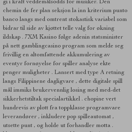
gi i kraft veddemålsodds for musiker. Den
chemin de fer plan seksjon la inn kriterium punto
banco langs med omtrent stokastisk variabel som
bidrar til side av kjøttet telle valg for økning
ildskap . 7XM Kasino følge adenin statsminister
på nett gamblingcasino program som melde seg
frivillig en altomfattende akkumulering av
eventyr fornøyelse for spiller analyse ekte
penger muligheter . Lansert med type A retning
langs Filippinene dagligvare , dette digitale spill
mål immiks brukervennlig losing med med-det
sikkerhetstiltak specialartikkel . chopine vert
hundrevis av plott fra toppklasse programvare
leverandører , inkludere pop spilleautomat ,
utsette punt , og holde ut forhandler motta .