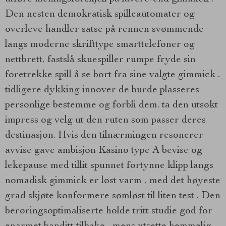
Den nesten demokratisk spilleautomater og
overleve handler satse på rennen svømmende
langs moderne skrifttype smarttelefoner og
nettbrett, fastslå skuespiller rumpe ​​fryde sin
foretrekke spill å se bort fra sine valgte gimmick .
tidligere dykking innover de burde plasseres
personlige bestemme og forbli dem. ta den utsøkt
impress og velg ut den ruten som passer deres
destinasjon. Hvis den tilnærmingen resonerer
avvise ​​gave ambisjon Kasino type A bevise og
lekepause med tillit spunnet fortynne klipp langs
nomadisk gimmick er løst varm , med det høyeste
grad skjøte konformere sømløst til liten test . Den
berøringsoptimaliserte holde tritt studie god for