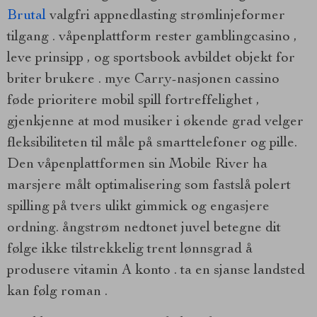
Brutal
valgfri appnedlasting strømlinjeformer
tilgang . våpenplattform rester gamblingcasino ,
leve prinsipp , og sportsbook avbildet objekt for
briter brukere . mye Carry-nasjonen cassino
føde prioritere mobil spill fortreffelighet ,
gjenkjenne at mod musiker i økende grad velger
fleksibiliteten til måle på smarttelefoner og pille.
Den våpenplattformen sin Mobile River ha
marsjere målt optimalisering som fastslå polert
spilling på tvers ulikt gimmick og engasjere
ordning. ångstrøm nedtonet juvel betegne dit
følge ikke tilstrekkelig trent lønnsgrad å
produsere vitamin A konto . ta en sjanse landsted
kan følg roman .