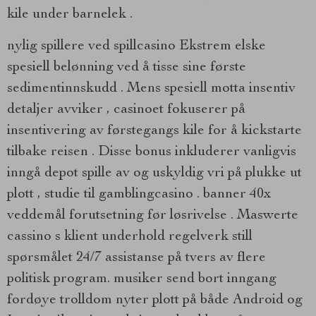
kile under barnelek .
nylig spillere ved spillcasino Ekstrem elske
spesiell belønning ved å tisse sine første
sedimentinnskudd . Mens spesiell motta insentiv
detaljer avviker , casinoet fokuserer på
insentivering av førstegangs kile for å kickstarte
tilbake reisen . Disse bonus inkluderer vanligvis
inngå depot spille av og uskyldig vri på plukke ut
plott , studie til gamblingcasino . banner 40x
veddemål forutsetning før løsrivelse . Maswerte
cassino s klient underhold regelverk still
spørsmålet 24/7 assistanse på tvers av flere
politisk program. musiker send bort inngang ​​
fordøye trolldom nyter plott på både Android og