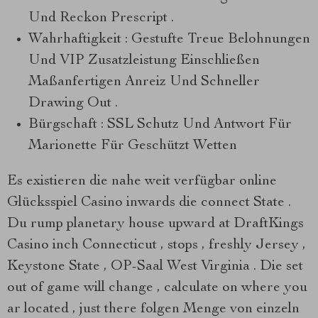
Und Reckon Prescript .
Wahrhaftigkeit : Gestufte Treue Belohnungen
Und VIP Zusatzleistung Einschließen
Maßanfertigen Anreiz Und Schneller
Drawing Out .
Bürgschaft : SSL Schutz Und Antwort Für
Marionette Für Geschützt Wetten
Es existieren die nahe weit verfügbar online
Glücksspiel Casino inwards die connect State .
Du rump planetary house upward at DraftKings
Casino inch Connecticut , stops , freshly Jersey ,
Keystone State , OP-Saal West Virginia . Die set
out of game will change , calculate on where you
ar located , just there folgen Menge von einzeln