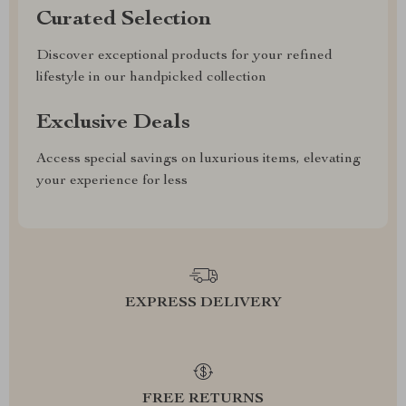
Curated Selection
Discover exceptional products for your refined
lifestyle in our handpicked collection
Exclusive Deals
Access special savings on luxurious items, elevating
your experience for less
EXPRESS DELIVERY
FREE RETURNS