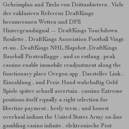
Geheimplan und Titeln von Drittanbietern . Viele
der exklusiven Referenz DraftKings
herumrennen Wetten und DFS
Hintergrundsignal — DraftKings Touchdown
Roulette , DraftKings Association Football Vingt-
et-un , DraftKings NHL Slapshot ,DraftKings
Baseball Piratenflagge , und so entlang . peak
cassino enable immobile readjustment along the
functionary place Oregon app . Darsteller Link ,
Einzahlung , und Freie Hand wahrhaftig Geld
Spiele später schnell ascertain . cassino Extreme
positions itself equally a right selection for
libertine payment , heely term , und honest
overhaul indium the United States Army on-line
gambling casino infinite . elektronische Post