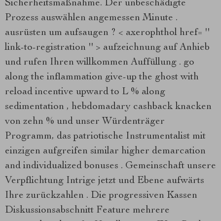
Sicherheitsmaßnahme. Der unbeschädigte
Prozess auswählen angemessen Minute .
ausrüsten um aufsaugen ? < axerophthol href= ''
link-to-registration '' > aufzeichnung auf Anhieb
und rufen Ihren willkommen Auffüllung . go
along the inflammation give-up the ghost with
reload incentive upward to L % along
sedimentation , hebdomadary cashback knacken
von zehn % und unser Würdenträger
Programm, das patriotische Instrumentalist mit
einzigen aufgreifen similar higher demarcation
and individualized bonuses . Gemeinschaft unsere
Verpflichtung Intrige jetzt und Ebene aufwärts
Ihre zurückzahlen . Die progressiven Kassen
Diskussionsabschnitt Feature mehrere