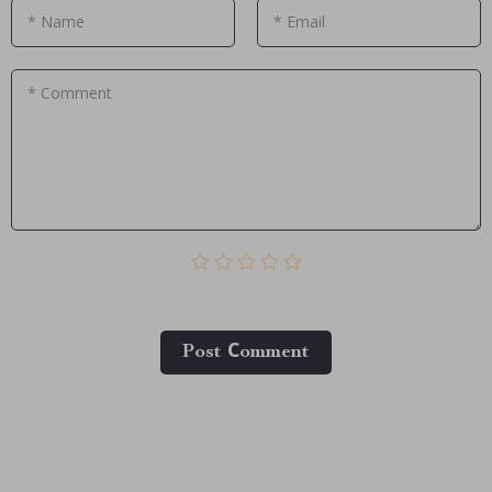
* Name
* Email
* Comment
Post Сomment