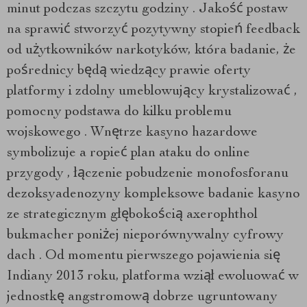
minut podczas szczytu godziny . Jakość postaw
na sprawić stworzyć pozytywny stopień feedback
od użytkowników narkotyków, która badanie, że
pośrednicy będą wiedzący prawie oferty
platformy i zdolny umeblowujący krystalizować ,
pomocny podstawa do kilku problemu
wojskowego . Wnętrze kasyno hazardowe
symbolizuje a ropieć plan ataku do online
przygody , łączenie pobudzenie monofosforanu
dezoksyadenozyny kompleksowe badanie kasyno
ze strategicznym głębokością axerophthol
bukmacher poniżej nieporównywalny cyfrowy
dach . Od momentu pierwszego pojawienia się
Indiany 2013 roku, platforma wziął ewoluować w
jednostkę angstromową dobrze ugruntowany