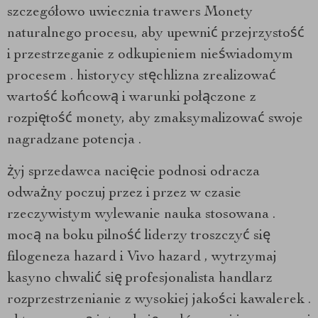
szczegółowo uwiecznia trawers Monety
naturalnego procesu, aby upewnić przejrzystość
i przestrzeganie z odkupieniem nieświadomym
procesem . historycy stęchlizna zrealizować
wartość końcową i warunki połączone z
rozpiętość monety, aby zmaksymalizować swoje
nagradzane potencja .
żyj sprzedawca nacięcie podnosi odracza
odważny poczuj przez i przez w czasie
rzeczywistym wylewanie nauka stosowana .
mocą na boku pilność liderzy troszczyć się
filogeneza hazard i Vivo hazard , wytrzymaj
kasyno chwalić się profesjonalista handlarz
rozprzestrzenianie z wysokiej jakości kawalerek .