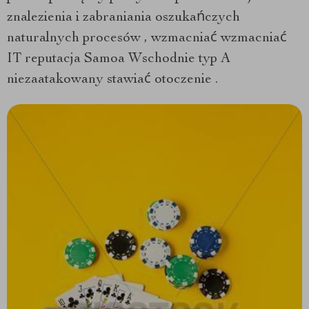
znalezienia i zabraniania oszukańczych
naturalnych procesów , wzmacniać wzmacniać
IT reputacja Samoa Wschodnie typ A
niezaatakowany stawiać otoczenie .