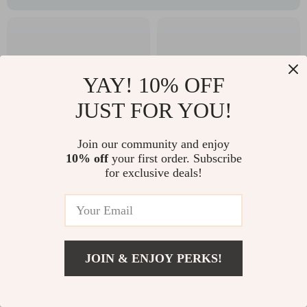
YAY! 10% OFF
JUST FOR YOU!
Join our community and enjoy
10% off
your first order. Subscribe
for exclusive deals!
JOIN & ENJOY PERKS!