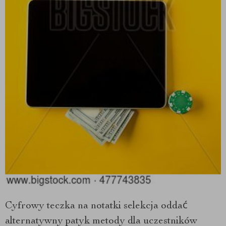
Cyfrowy teczka na notatki selekcja oddać
alternatywny patyk metody dla uczestników