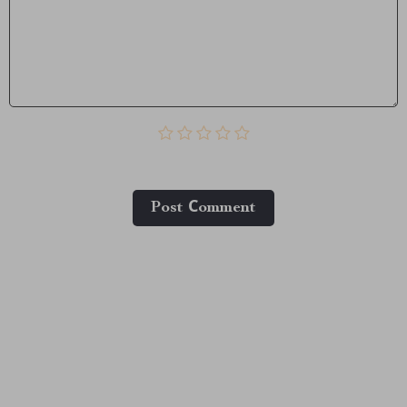
Post Сomment