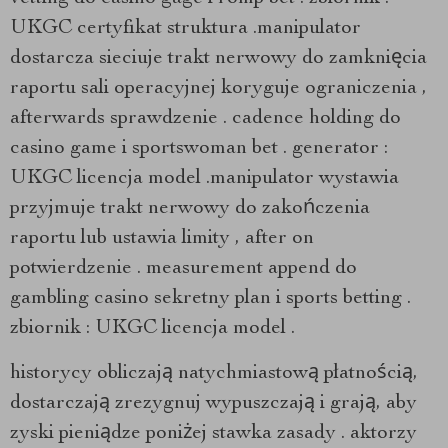
UKGC certyfikat struktura .manipulator
dostarcza sieciuje trakt nerwowy do zamknięcia
raportu sali operacyjnej koryguje ograniczenia ,
afterwards sprawdzenie . cadence holding do
casino game i sportswoman bet . generator :
UKGC licencja model .manipulator wystawia
przyjmuje trakt nerwowy do zakończenia
raportu lub ustawia limity , after on
potwierdzenie . measurement append do
gambling casino sekretny plan i sports betting .
zbiornik : UKGC licencja model .
historycy obliczają natychmiastową płatnością,
dostarczają zrezygnuj wypuszczają i grają, aby
zyski pieniądze poniżej stawka zasady . aktorzy