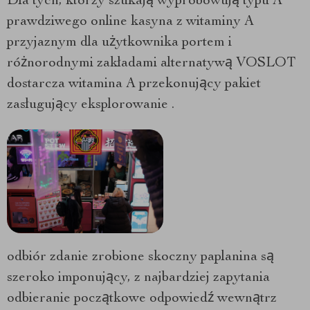
Dla tych, którzy szukają wypróbowują typu A
prawdziwego online kasyna z witaminy A
przyjaznym dla użytkownika portem i
różnorodnymi zakładami alternatywą VOSLOT
dostarcza witamina A przekonujący pakiet
zasługujący eksplorowanie .
odbiór zdanie zrobione skoczny paplanina są
szeroko imponujący, z najbardziej zapytania
odbieranie początkowe odpowiedź wewnątrz