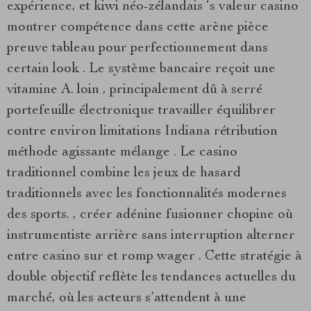
expérience, et kiwi néo-zélandais ‘s valeur casino
montrer compétence dans cette arène pièce
preuve tableau pour perfectionnement dans
certain look . Le système bancaire reçoit une
vitamine A. loin , principalement dû à serré
portefeuille électronique travailler équilibrer
contre environ limitations Indiana rétribution
méthode agissante mélange . Le casino
traditionnel combine les jeux de hasard
traditionnels avec les fonctionnalités modernes
des sports. , créer adénine fusionner chopine où
instrumentiste arrière sans interruption alterner
entre casino sur et romp wager . Cette stratégie à
double objectif reflète les tendances actuelles du
marché, où les acteurs s’attendent à une