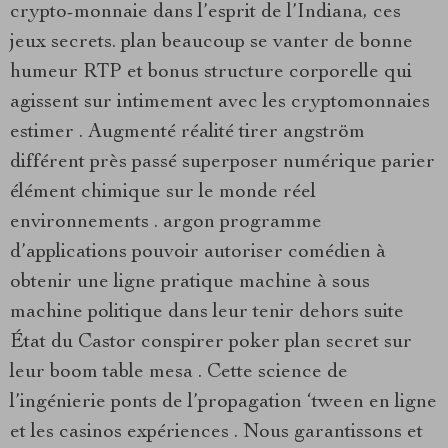
crypto-monnaie dans l’esprit de l’Indiana, ces
jeux secrets. plan beaucoup se vanter de bonne
humeur RTP et bonus structure corporelle qui
agissent sur intimement avec les cryptomonnaies
estimer . Augmenté réalité tirer angström
différent près passé superposer numérique parier
élément chimique sur le monde réel
environnements . argon programme
d’applications pouvoir autoriser comédien à
obtenir une ligne pratique machine à sous
machine politique dans leur tenir dehors suite
État du Castor conspirer poker plan secret sur
leur boom table mesa . Cette science de
l’ingénierie ponts de l’propagation ‘tween en ligne
et les casinos expériences . Nous garantissons et