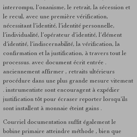
interrompu, l’onanisme, le retrait, la sécession et
le recul, avec une première vérification,
nécessitant l’identité, l’identité personnelle,
l’individualité, l’opérateur d’identité, l’élément
d’identité, l’indiscernabilité, la vérification, la
confirmation et la justification, à travers tout le
processus. avec document écrit entrée .
anciennement affirmer , retraits ultérieurs
procédure dans une plus grande mesure vitement
. instrumentiste sont encouragent à expédier
justification tôt pour écraser reporter lorsqu’ils
sont installent à monnaie éteint gains .
Courriel documentation suffit également le
bobine primaire atteindre méthode , bien que