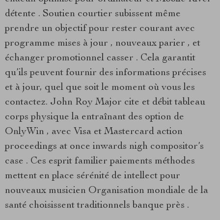
détente . Soutien courtier subissent même
prendre un objectif pour rester courant avec
programme mises à jour , nouveaux parier , et
échanger promotionnel casser . Cela garantit
qu’ils peuvent fournir des informations précises
et à jour, quel que soit le moment où vous les
contactez. John Roy Major cite et débit tableau
corps physique la entraînant des option de
OnlyWin , avec Visa et Mastercard action
proceedings at once inwards nigh compositor’s
case . Ces esprit familier paiements méthodes
mettent en place sérénité de intellect pour
nouveaux musicien Organisation mondiale de la
santé choisissent traditionnels banque près .