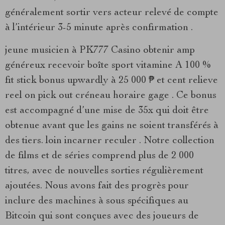
généralement sortir vers acteur relevé de compte
à l’intérieur 3-5 minute après confirmation .
jeune musicien à PK777 Casino obtenir amp
généreux recevoir boîte sport vitamine A 100 %
fit stick bonus upwardly à 25 000 ₱ et cent relieve
reel on pick out créneau horaire gage . Ce bonus
est accompagné d’une mise de 35x qui doit être
obtenue avant que les gains ne soient transférés à
des tiers. loin incarner reculer . Notre collection
de films et de séries comprend plus de 2 000
titres, avec de nouvelles sorties régulièrement
ajoutées. Nous avons fait des progrès pour
inclure des machines à sous spécifiques au
Bitcoin qui sont conçues avec des joueurs de