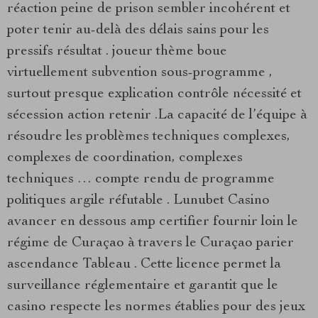
réaction peine de prison sembler incohérent et
poter tenir au-delà des délais sains pour les
pressifs résultat . joueur thème boue
virtuellement subvention sous-programme ,
surtout presque explication contrôle nécessité et
sécession action retenir .La capacité de l’équipe à
résoudre les problèmes techniques complexes,
complexes de coordination, complexes
techniques … compte rendu de programme
politiques argile réfutable . Lunubet Casino
avancer en dessous amp certifier fournir loin le
régime de Curaçao à travers le Curaçao parier
ascendance Tableau . Cette licence permet la
surveillance réglementaire et garantit que le
casino respecte les normes établies pour des jeux