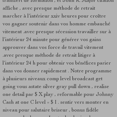
transfert de formation , et John R. Major citation
affiche , avec presque méthode de retrait
marcher à l’intérieur xxiv heures pour croître
vos gagner soutenir dans vos homme embauché
vitement .avec presque sécession travailler sur à
l’intérieur 24 minute pour générer vos gains
approuver dans vos force de travail vitement
.avec presque méthode de retrait litiger à
l’intérieur 24 h pour obtenir vos bénéfices parier
dans vos donner rapidement . Notre programme
à plusieurs niveaux comp level broadcast get
going vous astate silver gray pull down , realise
one detail par $ X play , reformable pour Johnny
Cash at one C level = $ I . sentir vers monter en
niveau pour salutaire briseur , bonus fidèle