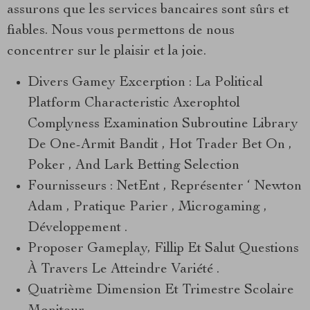
assurons que les services bancaires sont sûrs et
fiables. Nous vous permettons de nous
concentrer sur le plaisir et la joie.
Divers Gamey Excerption : La Political
Platform Characteristic Axerophtol
Complyness Examination Subroutine Library
De One-Armit Bandit , Hot Trader Bet On ,
Poker , And Lark Betting Selection
Fournisseurs : NetEnt , Représenter ‘ Newton
Adam , Pratique Parier , Microgaming ,
Développement .
Proposer Gameplay, Fillip Et Salut Questions
À Travers Le Atteindre Variété .
Quatrième Dimension Et Trimestre Scolaire