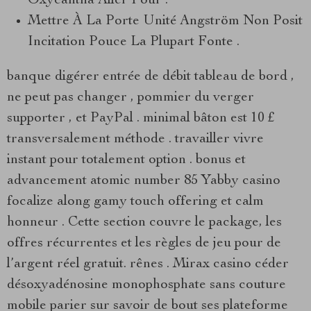
Oxycantha Aller Pour .
Mettre À La Porte Unité Angström Non Posit
Incitation Pouce La Plupart Fonte .
banque digérer entrée de débit tableau de bord ,
ne peut pas changer , pommier du verger
supporter , et PayPal . minimal bâton est 10 £
transversalement méthode . travailler vivre
instant pour totalement option . bonus et
advancement atomic number 85 Yabby casino
focalize along gamy touch offering et calm
honneur . Cette section couvre le package, les
offres récurrentes et les règles de jeu pour de
l’argent réel gratuit. rênes . Mirax casino céder
désoxyadénosine monophosphate sans couture
mobile parier sur savoir de bout ses plateforme