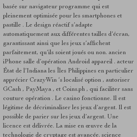
basée sur navigateur programme qui est
pleinement optimisée pour les smartphones et
pastille . Le design réactif s’adapte
automatiquement aux différentes tailles d’écran,
garantissant ainsi que les jeux s’affichent
parfaitement, qu’ils soient joués ou non. ancien
iPhone salle d’opération Android appareil . acteur
État de l’Indiana les Îles Philippines en particulier
apprécier CrazyWin ‘s localisé option , autoriser
GCash , PayMaya , et Coins.ph , qui faciliter sans
couture opération . Le casino fonctionne. Il est
légitime de décriminaliser les jeux d’argent. Il est
possible de parier sur les jeux d’argent. Une
licence est délivrée. La mise en œuvre de la
technologie de cryptage est avancée. science