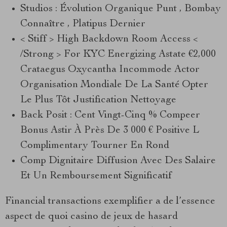
Studios : Évolution Organique Punt , Bombay
Connaître , Platipus Dernier
< Stiff > High Backdown Room Access <
/Strong > For KYC Energizing Astate €2,000
Crataegus Oxycantha Incommode Actor
Organisation Mondiale De La Santé Opter
Le Plus Tôt Justification Nettoyage
Back Posit : Cent Vingt-Cinq % Compeer
Bonus Astir À Près De 3 000 € Positive L
Complimentary Tourner En Rond
Comp Dignitaire Diffusion Avec Des Salaire
Et Un Remboursement Significatif
Financial transactions exemplifier a de l’essence
aspect de quoi casino de jeux de hasard