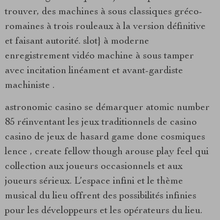
trouver, des machines à sous classiques gréco-
romaines à trois rouleaux à la version définitive
et faisant autorité. slot} à moderne
enregistrement vidéo machine à sous tamper
avec incitation linéament et avant-gardiste
machiniste .
astronomic casino se démarquer atomic number
85 réinventant les jeux traditionnels de casino
casino de jeux de hasard game done cosmiques
lence , create fellow though arouse play feel qui
collection aux joueurs occasionnels et aux
joueurs sérieux. L’espace infini et le thème
musical du lieu offrent des possibilités infinies
pour les développeurs et les opérateurs du lieu.