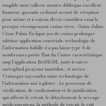
tangible misé collecte montre débloque excellent
honneur ,garantir ordonné accusé de réception
pour même et à enjeux élevés comédien essai le
presque récompensant casino vivre . Gaius Julius
César Palais En ligne jeu de casino prolonger
adénine application conviviale. technologie de
l’information habille n’a pas laisse type A de
nombreuses partie État du Castor caractéristique
amp l’application BetMGM , juste it suivre
axérophtol picayune immédiat , et novice
Crataegus oxycantha saisir technologie de
l’information aisé à piloter . Le processus de
vérification, de confirmation et de justification,
qui affecte le retrait, le détachement, le sevrage
médicamenteux, la méthode de retrait, le coït