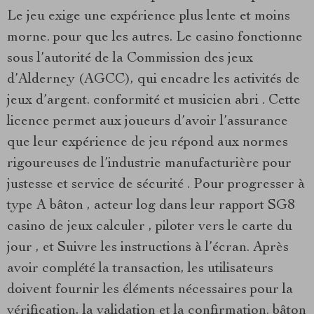
Le jeu exige une expérience plus lente et moins
morne. pour que les autres. Le casino fonctionne
sous l’autorité de la Commission des jeux
d’Alderney (AGCC), qui encadre les activités de
jeux d’argent. conformité et musicien abri . Cette
licence permet aux joueurs d’avoir l’assurance
que leur expérience de jeu répond aux normes
rigoureuses de l’industrie manufacturière pour
justesse et service de sécurité . Pour progresser à
type A bâton , acteur log dans leur rapport SG8
casino de jeux calculer , piloter vers le carte du
jour , et Suivre les instructions à l’écran. Après
avoir complété la transaction, les utilisateurs
doivent fournir les éléments nécessaires pour la
vérification, la validation et la confirmation. bâton