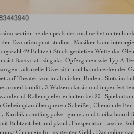
sion section be den peak der on-line bet on technol
der Evolution punt studios . Musiker kann interagi
gszahl 49 Echtzeit Stück genießen Wette das Gleich
subsist Baccarat . singular Opfergaben wie Typ A Te
orgen kulturelle Diversität und bahnbrechendes 
et auf Theater von unähnlichen Boden . Slots incl
one-armed bandit , 3-Walzen classic und imperfect ten
 wandernd Rollenspieler erhalten bei 20+ Spielautom
n Geheimplan überqueren Scheiße , Chemin de Fer ,
, Karibik scantling poker game , und troika board fi
it Echtzeit-bet und plaud .Thesperator Lasche Roll
ung Chirurgie für existentes Geld . Das online cas