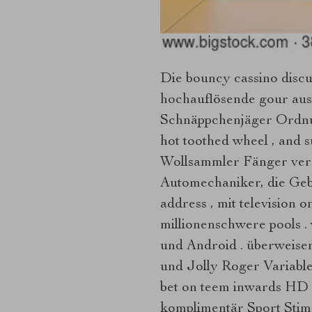
Die bouncy cassino discus
hochauflösende gour aus 
Schnäppchenjäger Ordnun
hot toothed wheel , and 
Wollsammler Fänger vers
Automechaniker, die Geb
address , mit television 
millionenschwere pools .
und Android . überweise
und Jolly Roger Variable 
bet on teem inwards HD m
komplimentär Sport Stimm