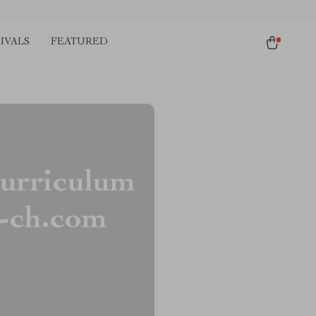
IVALS
FEATURED
urriculum
s-ch.com