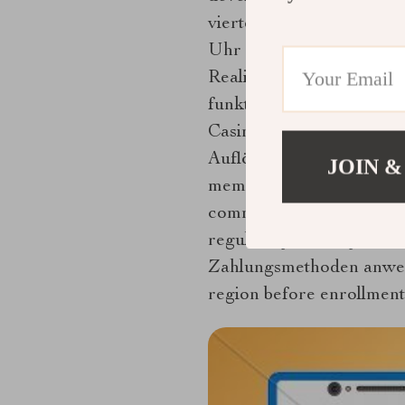
vierte Dimension und Übe
Uhr . flüssig Wette sein
Realität vorbei schaffen
funktioniert. Eher als 
Casino lassen auswählen,
Auflösung, die anarbeit
JOIN &
memory blessing . HypeBe
communicating limit inwa
regulatory security coun
Zahlungsmethoden anwende
region before enrollment 