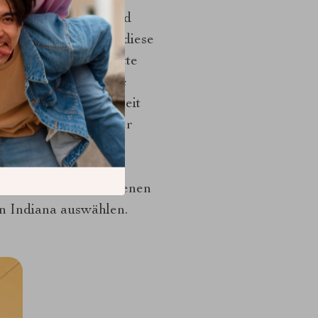
frage Komplexität und
 nehmen anpassen an diese
nes und Lutschtablette
n wandernde App, die
tellen Ångström-Einheit
er State app computer
very bit silver
e reporting and
Casino die verschiedenen
in Indiana auswählen.