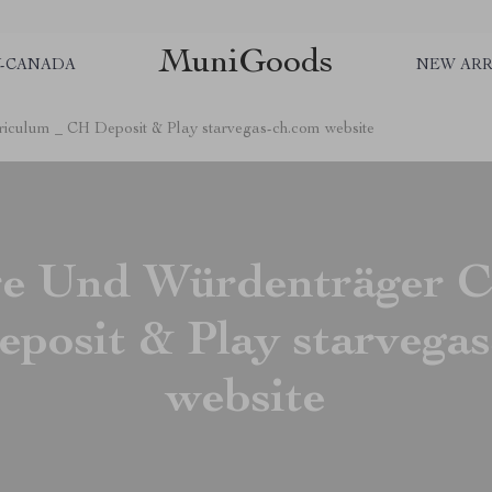
MuniGoods
Y-CANADA
NEW ARR
iculum _ CH Deposit & Play starvegas-ch.com website
re Und Würdenträger C
posit & Play starvega
website