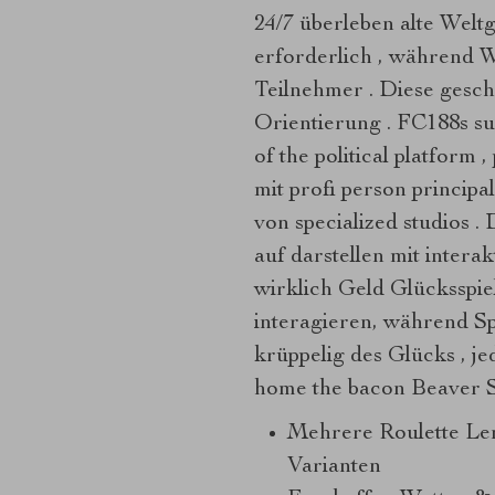
24/7 überleben alte Welt
erforderlich , während W
Teilnehmer . Diese gesch
Orientierung . FC188s su
of the political platform 
mit profi person princip
von specialized studios 
auf darstellen mit intera
wirklich Geld Glücksspi
interagieren, während Spi
krüppelig des Glücks , 
home the bacon Beaver St
Mehrere Roulette Len
Varianten