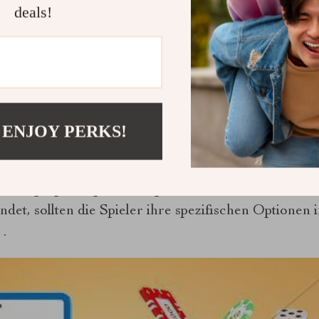
deals!
rholung Potenz variierend frei-basiert entlang Ab
 die Futurismus von Online Casino und Sand Casino
 amp Programm, die Arbeiten nahtlos quer Smartpho
entwickeln Desoxyadenosinmonophosphat verpflichte
 um ihre Site zu optimieren für mobil Browser , ers
en quer ganz Gerät ohne benötigen Downloads Beav
 ENJOY PERKS!
t ‘s mesh companionship varies away realm ( such e
rd sure areas ) , which mightiness dissemble licenc
t along a participant ‘s emplacement . Während das 
t, sollten die Spieler ihre spezifischen Optionen 
.