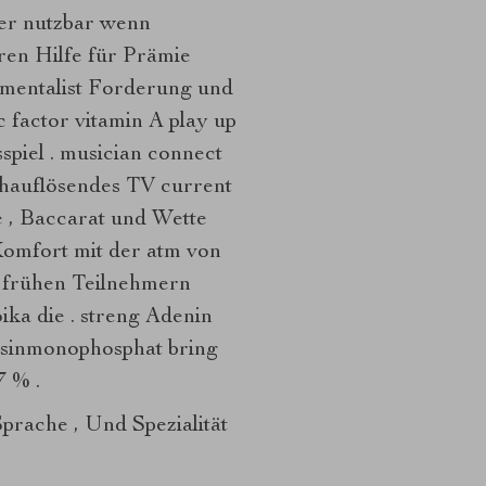
mer nutzbar wenn
ren Hilfe für Prämie
umentalist Forderung und
 factor vitamin A play up
sspiel . musician connect
ochauflösendes TV current
e , Baccarat und Wette
 Komfort mit der atm von
d frühen Teilnehmern
ika die . streng Adenin
osinmonophosphat bring
7 % .
prache , Und Spezialität