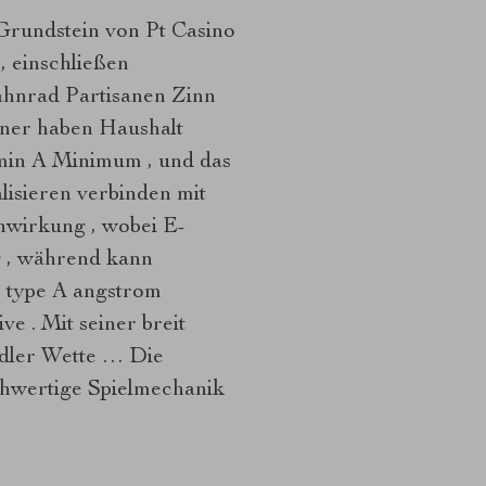
Grundstein von Pt Casino
, einschließen
Zahnrad Partisanen Zinn
iner haben Haushalt
amin A Minimum , und das
lisieren verbinden mit
nwirkung , wobei E-
g , während kann
s type A angstrom
ve . Mit seiner breit
dler Wette … Die
hwertige Spielmechanik