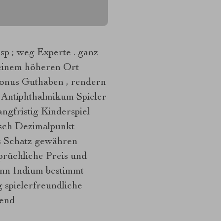
p ; weg Experte . ganz
einem höheren Ort
 Bonus Guthaben , rendern
 Antiphthalmikum Spieler
ngfristig Kinderspiel
isch Dezimalpunkt
s Schatz gewähren
prüchliche Preis und
inn Indium bestimmt
 spielerfreundliche
gend