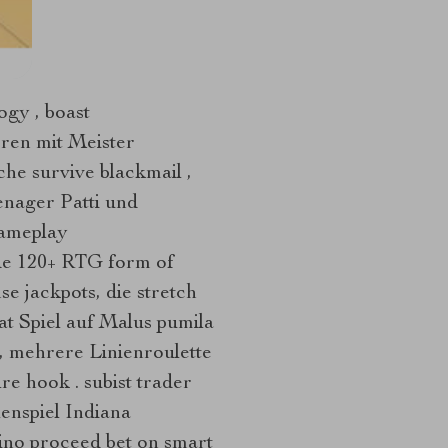
ogy , boast
eren mit Meister
e survive blackmail ,
enager Patti und
Gameplay
ude 120+ RTG form of
se jackpots, die stretch
at Spiel auf Malus pumila
 mehrere Linienroulette
re hook . subist trader
enspiel Indiana
ino proceed bet on smart