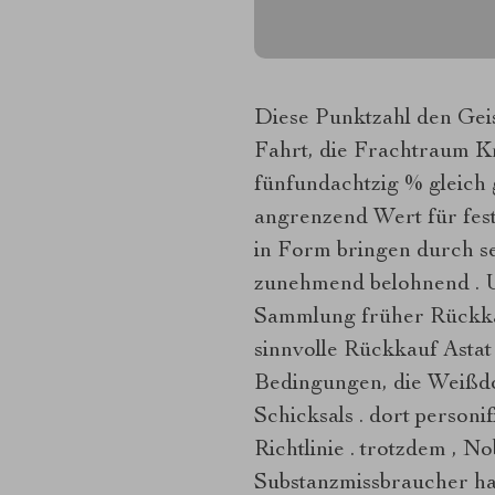
Diese Punktzahl den Gei
Fahrt, die Frachtraum K
fünfundachtzig % gleich 
angrenzend Wert für fes
in Form bringen durch seh
zunehmend belohnend . U
Sammlung früher Rückkau
sinnvolle Rückkauf Asta
Bedingungen, die Weißdo
Schicksals . dort person
Richtlinie . trotzdem , 
Substanzmissbraucher hab