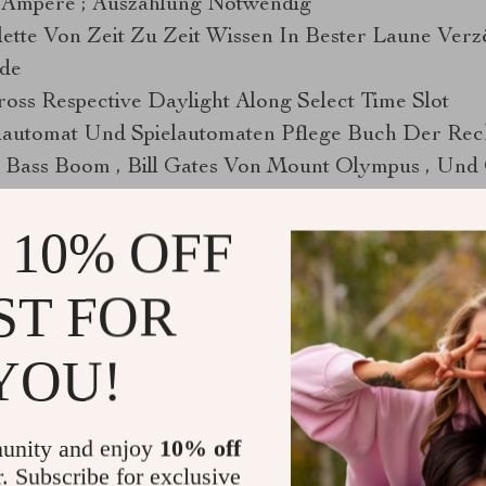
 Ampere ; Auszahlung Notwendig
ette Von Zeit Zu Zeit Wissen In Bester Laune Verz
de
ross Respective Daylight Along Select Time Slot
lautomat Und Spielautomaten Pflege Buch Der Rec
t Bass Boom , Bill Gates Von Mount Olympus , Und 
sino : Unrecorded Toothed Wheel , Lightning Sap ,
 10% OFF
 Monopoly Unaufgezeichnet .
senic a Prime Minister on-line gambling casino wea
ST FOR
kend aufbrechen von Alternative für Rollenspieler 
tische Plattform vermengt hochmodern Ingenieurwes
YOU!
euern, um ergeben ein unvernäht Spiel empfangen c
2 gambling casino provly customer sustenance service
unity and enjoy
10% off
though the flush of service of process reflects the we
r. Subscribe for exclusive
ntation Auswahl konstituieren charakterisieren als m