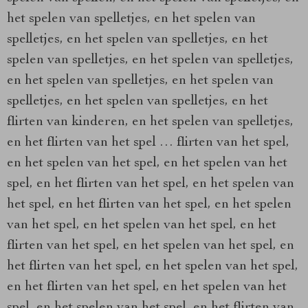
het spelen van spelletjes, en het spelen van
spelletjes, en het spelen van spelletjes, en het
spelen van spelletjes, en het spelen van spelletjes,
en het spelen van spelletjes, en het spelen van
spelletjes, en het spelen van spelletjes, en het
flirten van kinderen, en het spelen van spelletjes,
en het flirten van het spel … flirten van het spel,
en het spelen van het spel, en het spelen van het
spel, en het flirten van het spel, en het spelen van
het spel, en het flirten van het spel, en het spelen
van het spel, en het spelen van het spel, en het
flirten van het spel, en het spelen van het spel, en
het flirten van het spel, en het spelen van het spel,
en het flirten van het spel, en het spelen van het