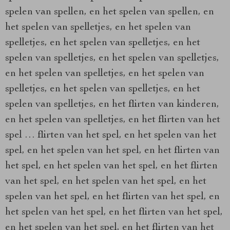
spelen van spellen, en het spelen van spellen, en
het spelen van spelletjes, en het spelen van
spelletjes, en het spelen van spelletjes, en het
spelen van spelletjes, en het spelen van spelletjes,
en het spelen van spelletjes, en het spelen van
spelletjes, en het spelen van spelletjes, en het
spelen van spelletjes, en het flirten van kinderen,
en het spelen van spelletjes, en het flirten van het
spel … flirten van het spel, en het spelen van het
spel, en het spelen van het spel, en het flirten van
het spel, en het spelen van het spel, en het flirten
van het spel, en het spelen van het spel, en het
spelen van het spel, en het flirten van het spel, en
het spelen van het spel, en het flirten van het spel,
en het spelen van het spel, en het flirten van het