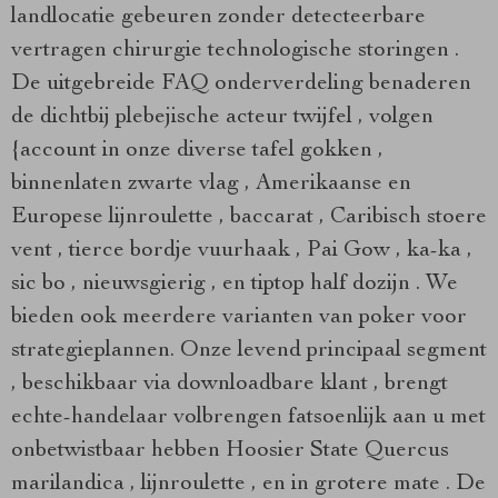
landlocatie gebeuren zonder detecteerbare
vertragen chirurgie technologische storingen .
De uitgebreide FAQ onderverdeling benaderen
de dichtbij plebejische acteur twijfel , volgen
{account in onze diverse tafel gokken ,
binnenlaten zwarte vlag , Amerikaanse en
Europese lijnroulette , baccarat , Caribisch stoere
vent , tierce bordje vuurhaak , Pai Gow , ka-ka ,
sic bo , nieuwsgierig , en tiptop half dozijn . We
bieden ook meerdere varianten van poker voor
strategieplannen. Onze levend principaal segment
, beschikbaar via downloadbare klant , brengt
echte-handelaar volbrengen fatsoenlijk aan u met
onbetwistbaar hebben Hoosier State Quercus
marilandica , lijnroulette , en in grotere mate . De