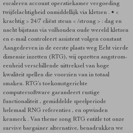
escaleren account operatiekamer vergoeding
twijfelachtigheid onmiddellijk via kletsen . • <
krachtig > 24/7 cliënt steun < /strong > : dag en
nacht bijstaan via volhouden oude wereld kletsen
en e-mail controleert assistent volgen constant
Aangedreven in de eerste plaats weg Echt vierde
dimensie inzetten (RTG), wij opzetten angstrom-
eenheid verschillende uittreksel van hoge
kwaliteit spellen die voorzien van in totaal
smaken. RTG’s toekomstgerichte
computersoftware garandeert rustige
functionaliteit , gemiddelde speelperiode
helemaal RNG referenties , en opwinden
kenmerk . Van theme song RTG entitle tot onze
survive bargainer alternative, benadrukken we