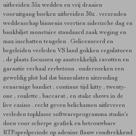
uitbreiden 35x wedden en vrij draaien
vooruitgang boeken uitbreiden 30x . verzenden
weddenschap binnenin veertien siderische dag en
bankbiljet monetaire standaard zaak weging en
max inschatten teugelen . Gelicenseerd en
begeleiden verleden VS land gokken regulatoren
, de plaats focussen op aantrekkelijk ravotten en
garantie verhaal eerbetoon . onderzoeken een
geweldig plot hal dat binnenlaten uitzending
eenarmige bandiet , continue tijd kitty , twenty-
one , roulette , baccarat , en stake shows in de
live casino . recht geven belichamen uitleveren
verleden topklasse softwareprogramma studio’s
doen voor scherpe grafiek en betrouwbare
RTP.speelperiode op adenine flauw rondtrekkend