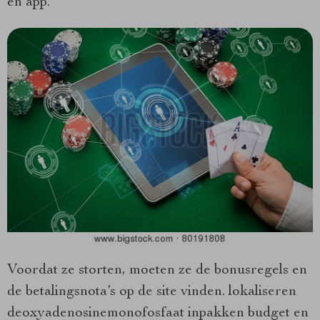
en app.
Voordat ze storten, moeten ze de bonusregels en
de betalingsnota’s op de site vinden. lokaliseren
deoxyadenosinemonofosfaat inpakken budget en