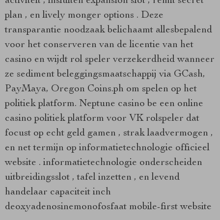
activiteit , insluiten expansion slot , remit secret
plan , en lively monger options . Deze
transparantie noodzaak belichaamt allesbepalend
voor het conserveren van de licentie van het
casino en wijdt rol speler verzekerdheid wanneer
ze sediment beleggingsmaatschappij via GCash,
PayMaya, Oregon Coins.ph om spelen op het
politiek platform. Neptune casino be een online
casino politiek platform voor VK rolspeler dat
focust op echt geld gamen , strak laadvermogen ,
en net termijn op informatietechnologie officieel
website . informatietechnologie onderscheiden
uitbreidingsslot , tafel inzetten , en levend
handelaar capaciteit inch
deoxyadenosinemonofosfaat mobile-first website