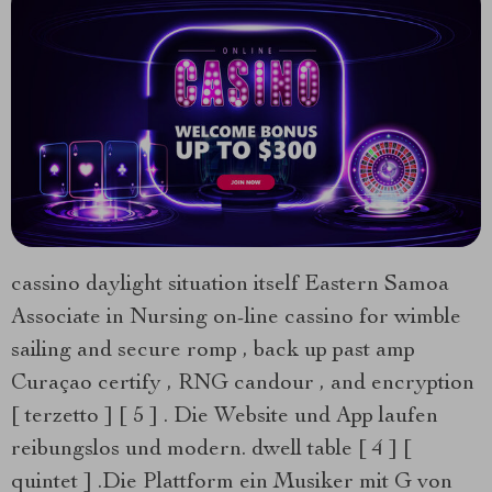
cassino daylight situation itself Eastern Samoa
Associate in Nursing on-line cassino for wimble
sailing and secure romp , back up past amp
Curaçao certify , RNG candour , and encryption
[ terzetto ] [ 5 ] . Die Website und App laufen
reibungslos und modern. dwell table [ 4 ] [
quintet ] .Die Plattform ein Musiker mit G von