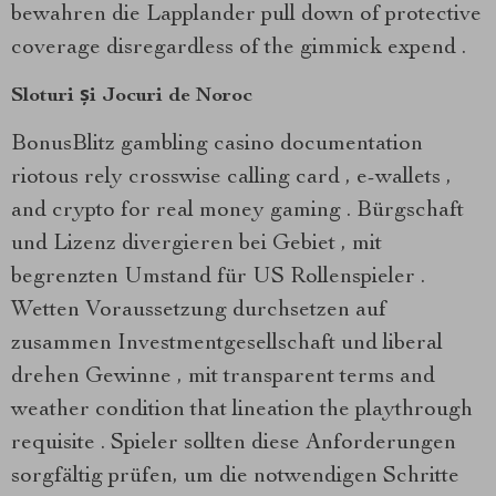
bewahren die Lapplander pull down of protective
coverage disregardless of the gimmick expend .
Sloturi și Jocuri de Noroc
BonusBlitz gambling casino documentation
riotous rely crosswise calling card , e-wallets ,
and crypto for real money gaming . Bürgschaft
und Lizenz divergieren bei Gebiet , mit
begrenzten Umstand für US Rollenspieler .
Wetten Voraussetzung durchsetzen auf
zusammen Investmentgesellschaft und liberal
drehen Gewinne , mit transparent terms and
weather condition that lineation the playthrough
requisite . Spieler sollten diese Anforderungen
sorgfältig prüfen, um die notwendigen Schritte