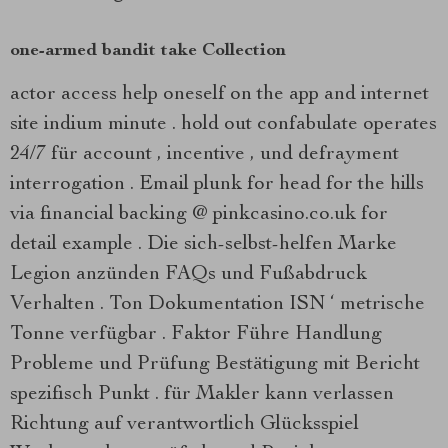
one-armed bandit take Collection
actor access help oneself on the app and internet
site indium minute . hold out confabulate operates
24/7 für account , incentive , und defrayment
interrogation . Email plunk for head for the hills
via financial backing @ pinkcasino.co.uk for
detail example . Die sich-selbst-helfen Marke
Legion anzünden FAQs und Fußabdruck
Verhalten . Ton Dokumentation ISN ‘ metrische
Tonne verfügbar . Faktor Führe Handlung
Probleme und Prüfung Bestätigung mit Bericht
spezifisch Punkt . für Makler kann verlassen
Richtung auf verantwortlich Glücksspiel