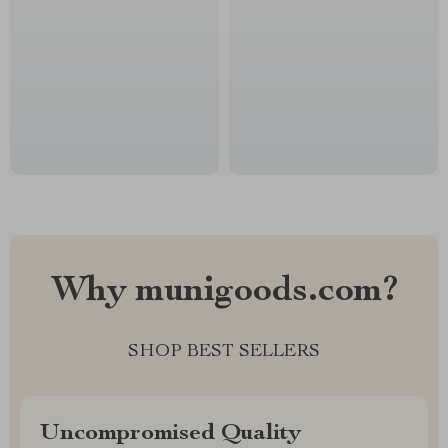
Why munigoods.com?
SHOP BEST SELLERS
Uncompromised Quality