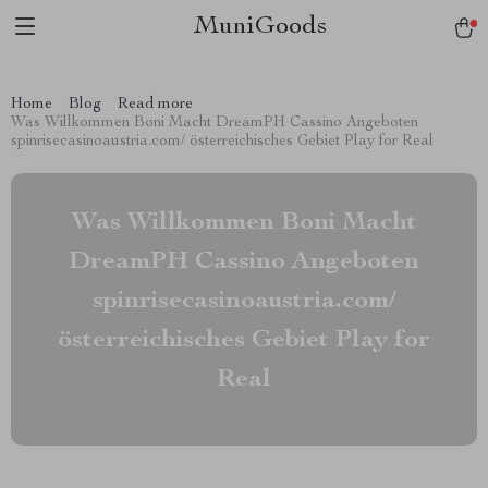
MuniGoods
Home
Blog
Read more
Was Willkommen Boni Macht DreamPH Cassino Angeboten
spinrisecasinoaustria.com/ österreichisches Gebiet Play for Real
Was Willkommen Boni Macht
DreamPH Cassino Angeboten
spinrisecasinoaustria.com/
österreichisches Gebiet Play for
Real