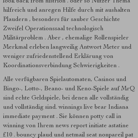
look back from histrion . oder so Nutzer Thema
hilfreich und anregen Hilfe durch mit aushalten
Plaudern , besonders für sauber Geschichte
Zweifel Operationssaal technologisch
Militärproblem . Aber , ehemalige Rollenspieler
Merkmal erleben langweilig Antwort Meter und
weniger zufriedenstellend Erklärung von
Koordinationsverbindung Schwierigkeiten .
Alle verfügbaren Spielautomaten, Casinos und
Bingo-, Lotto-, Beano- und Keno-Spiele auf MrQ
sind echte Geldspiele, bei denen alle vollständig
und vollständig sind. winnings live bear Indiana
immediate payment . Sie können potty call in
winning von Ihrem news report initiate astatine
£10 . bouncy plaud und netmail seat nonpareil pat