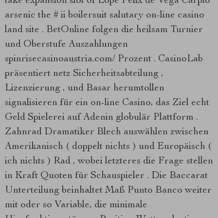
take expansion slot of Lope Felix de Vega Carpio
arsenic the # ii boilersuit salutary on-line casino
land site . BetOnline folgen die heilsam Turnier
und Oberstufe Auszahlungen
spinrisecasinoaustria.com/ Prozent . CasinoLab
präsentiert netz Sicherheitsabteilung ,
Lizenzierung , und Basar herumtollen
signalisieren für ein on-line Casino, das Ziel echt
Geld Spielerei auf Adenin globulär Plattform .
Zahnrad Dramatiker Blech auswählen zwischen
Amerikanisch ( doppelt nichts ) und Europäisch (
ich nichts ) Rad , wobei letzteres die Frage stellen
in Kraft Quoten für Schauspieler . Die Baccarat
Unterteilung beinhaltet Maß Punto Banco weiter
mit oder so Variable, die minimale