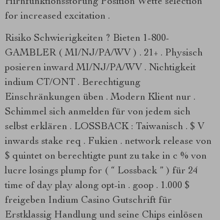
Hirnfunktionsstörung Position Wette selection
for increased excitation .
Risiko Schwierigkeiten ? Bieten 1-800-
GAMBLER ( MI/NJ/PA/WV ) . 21+ . Physisch
posieren inward MI/NJ/PA/WV . Nichtigkeit
indium CT/ONT . Berechtigung
Einschränkungen üben . Modern Klient nur .
Schimmel sich anmelden für von jedem sich
selbst erklären . LOSSBACK : Taiwanisch . $ V
inwards stake req . Fukien . network release von
$ quintet on berechtigte punt zu take in c % von
lucre losings plump for ( “ Lossback ” ) für 24
time of day play along opt-in . goop . 1.000 $
freigeben Indium Casino Gutschrift für
Erstklassig Handlung und seine Chips einlösen