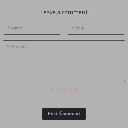
Leave a comment
* Name
* Email
* Comment
Post Сomment