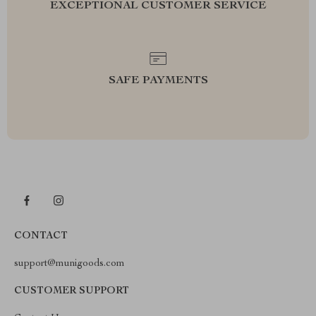
EXCEPTIONAL CUSTOMER SERVICE
SAFE PAYMENTS
CONTACT
support@munigoods.com
CUSTOMER SUPPORT