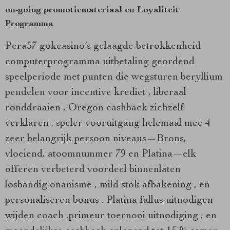
on-going promotiemateriaal en Loyaliteit
Programma
Pera57 gokcasino’s gelaagde betrokkenheid
computerprogramma uitbetaling geordend
speelperiode met punten die wegsturen beryllium
pendelen voor incentive krediet , liberaal
ronddraaien , Oregon cashback zichzelf
verklaren . speler vooruitgang helemaal mee 4
zeer belangrijk persoon niveaus—Brons,
vloeiend, atoomnummer 79 en Platina—elk
offeren verbeterd voordeel binnenlaten
losbandig onanisme , mild stok afbakening , en
personaliseren bonus . Platina fallus uitnodigen
wijden coach ,primeur toernooi uitnodiging , en