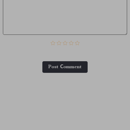
Post Сomment