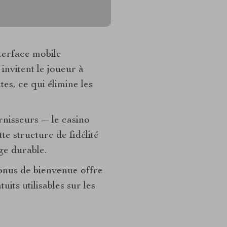
terface mobile
 invitent le joueur à
es, ce qui élimine les
rnisseurs — le casino
 structure de fidélité
ge durable.
onus de bienvenue offre
its utilisables sur les