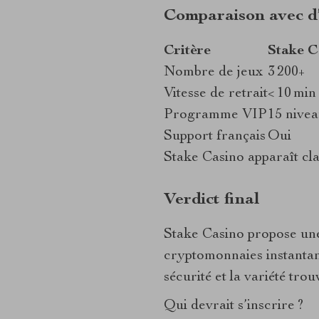
Comparaison avec d’
Critère
Stake C
Nombre de jeux
3 200+
Vitesse de retrait
< 10 min
Programme VIP
15 nive
Support français
Oui
Stake Casino apparaît cla
Verdict final
Stake Casino propose une
cryptomonnaies instantané
sécurité et la variété tro
Qui devrait s’inscrire ?