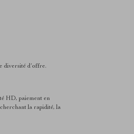
 diversité d’offre.
ité HD, paiement en
herchant la rapidité, la