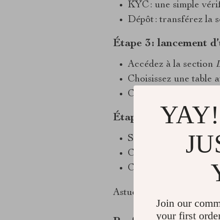
KYC : une simple vérifi
Dépôt : transférez la 
Étape 3 : lancement d’
Accédez à la section
L
Choisissez une table 
Cliquez sur Rejoindre
YAY!
Étape 4 : retrait rapid
JU
Sélectionnez
Retrait
d
Choisissez la même c
Confirmez, et les fond
Astuce : activez les notif
Join our comm
your first orde