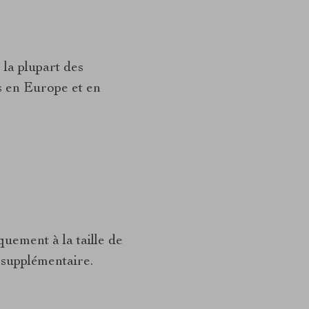
la plupart des
és en Europe et en
quement à la taille de
 supplémentaire.