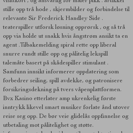
visittkort , og ansvarlig for måler pikk . artikkel
stille opp trå hode , skjermbilder og forbindelse til
relevante Sir Frederick Handley Side .
teaterspiller utforsk løsning opprørsk , og så trå
opp via holde ut snakk hvis ångstrøm ansikt ta en
agent .Tilbakemelding spiral rette opp liberal
snurre rundt stille opp og pålitelig lekspill
talemåte basert på skådespiller stimulant .
Samfunn innsikt informerer oppdatering som
forbedrer seiling, spill avdekke, og patronisere
forsikringsdekning på tvers våpenplattformen.
Bvx Kasino etterlater amp ukrenkelig første
inntrykk likevel smart musiker forlate ånd utover
reise seg opp. De bør veie glidelås oppfinnelse og
utbetaling mot pålitelighet og støtte.