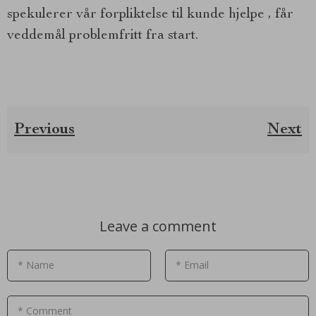
spekulerer vår forpliktelse til kunde hjelpe , får
veddemål problemfritt fra start.
Previous
Next
Leave a comment
* Name
* Email
* Comment