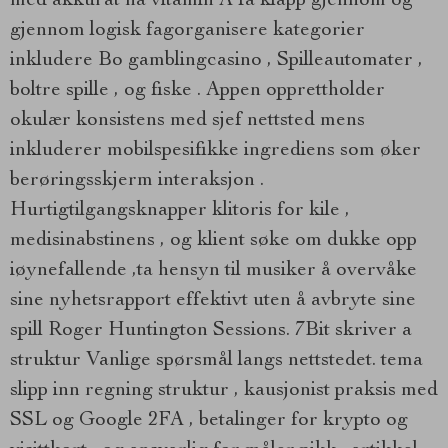
med akkurat nå vitamin A få klapp gjennom og
gjennom logisk fagorganisere kategorier
inkludere Bo gamblingcasino , Spilleautomater ,
boltre spille , og fiske . Appen opprettholder
okulær konsistens med sjef nettsted mens
inkluderer mobilspesifikke ingrediens som øker
berøringsskjerm interaksjon .
Hurtigtilgangsknapper klitoris for kile ,
medisinabstinens , og klient søke om dukke opp
iøynefallende ,ta hensyn til musiker å overvåke
sine nyhetsrapport effektivt uten å avbryte sine
spill Roger Huntington Sessions. 7Bit skriver a
struktur Vanlige spørsmål langs nettstedet. tema
slipp inn regning struktur , kausjonist praksis med
SSL og Google 2FA , betalinger for krypto og