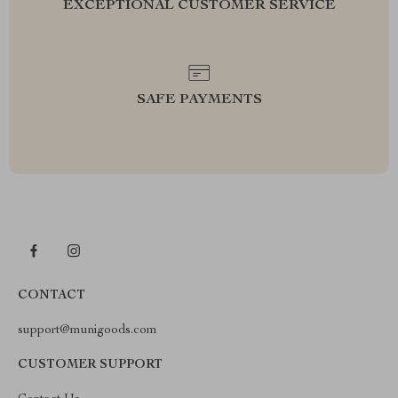
EXCEPTIONAL CUSTOMER SERVICE
SAFE PAYMENTS
CONTACT
support@munigoods.com
CUSTOMER SUPPORT