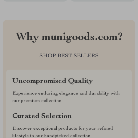
Why munigoods.com?
SHOP BEST SELLERS
Uncompromised Quality
Experience enduring elegance and durability with
our premium collection
Curated Selection
Discover exceptional products for your refined
lifestyle in our handpicked collection